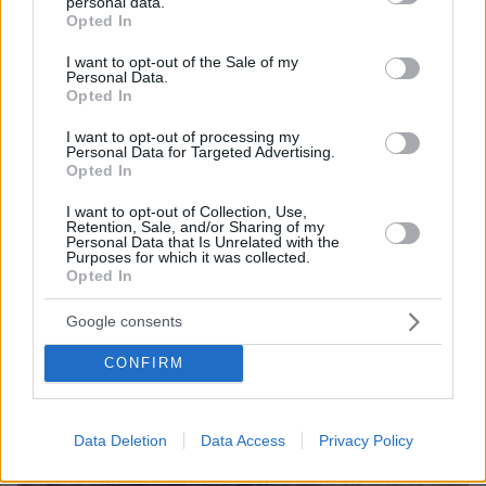
personal data.
100.00%
grant or deny consent to Google and its third-party tags to
09.08.2026, 14:15
Opted In
use your data for below specified purposes in below Google
Η Πολιτική Αεροπορία διαπίστωσε κενό στον νόμο
consent section.
όταν ένας... απίθανος τύπος προσγείωσε το
I want to opt-out of the Sale of my
Personal Data.
ελικόπτερό του στο Σαρακήνικο με εκατοντάδες
Opted In
λουόμενους - Παρέμβαση Εισαγγελέα
I want to opt-out of processing my
Personal Data for Targeted Advertising.
Opted In
I want to opt-out of Collection, Use,
Retention, Sale, and/or Sharing of my
Personal Data that Is Unrelated with the
Purposes for which it was collected.
Opted In
Google consents
CONFIRM
Data Deletion
Data Access
Privacy Policy