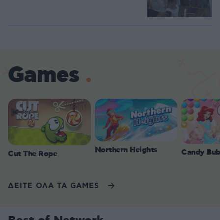
Games
Northern Heights
Candy Bub
Cut The Rope
ΔΕΙΤΕ ΟΛΑ ΤΑ GAMES