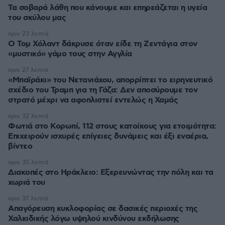
Τα σοβαρά λάθη που κάνουμε και επηρεάζεται η υγεία
του σκύλου μας
πριν 23 λεπτά
Ο Τομ Χόλαντ δάκρυσε όταν είδε τη Ζεντάγια στον
«μυστικό» γάμο τους στην Αγγλία
πριν 27 λεπτά
«Μπαϊράκι» του Νετανιάχου, απορρίπτει το ειρηνευτικό
σχέδιο του Τραμπ για τη Γάζα: Δεν αποσύρουμε τον
στρατό μέχρι να αφοπλιστεί εντελώς η Χαμάς
πριν 32 λεπτά
Φωτιά στο Κορωπί, 112 στους κατοίκους για ετοιμότητα:
Επιχειρούν ισχυρές επίγειες δυνάμεις και έξι εναέρια,
βίντεο
πριν 35 λεπτά
Διακοπές στο Ηράκλειο: Εξερευνώντας την πόλη και τα
χωριά του
πριν 37 λεπτά
Απαγόρευση κυκλοφορίας σε δασικές περιοχές της
Χαλκιδικής λόγω υψηλού κινδύνου εκδήλωσης