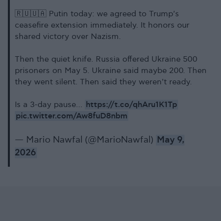
🇷🇺🇺🇦 Putin today: we agreed to Trump's
ceasefire extension immediately. It honors our
shared victory over Nazism.
Then the quiet knife. Russia offered Ukraine 500
prisoners on May 5. Ukraine said maybe 200. Then
they went silent. Then said they weren't ready.
https://t.co/qhAru1K1Tp
Is a 3-day pause…
pic.twitter.com/Aw8fuD8nbm
— Mario Nawfal (@MarioNawfal)
May 9,
2026