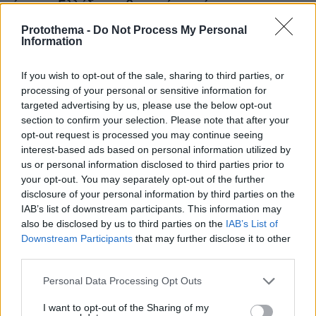
έρχεται Ελλάδα και θα πετά και νύχτα
Protothema -
Do Not Process My Personal
Information
If you wish to opt-out of the sale, sharing to third parties, or
processing of your personal or sensitive information for
targeted advertising by us, please use the below opt-out
section to confirm your selection. Please note that after your
opt-out request is processed you may continue seeing
interest-based ads based on personal information utilized by
us or personal information disclosed to third parties prior to
your opt-out. You may separately opt-out of the further
disclosure of your personal information by third parties on the
IAB’s list of downstream participants. This information may
also be disclosed by us to third parties on the
IAB’s List of
Downstream Participants
that may further disclose it to other
third parties.
Please note that this website/app uses one or more Google
Personal Data Processing Opt Outs
services and may gather and store information including but
not limited to your visit or usage behaviour. You may click to
I want to opt-out of the Sharing of my