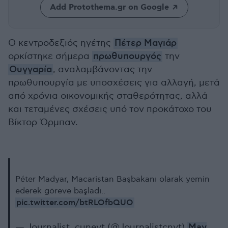
Add Protothema.gr on Google
Ο κεντροδεξιός ηγέτης
Πέτερ Μαγιάρ
ορκίστηκε σήμερα
πρωθυπουργός
την
Ουγγαρία
, αναλαμβάνοντας την
πρωθυπουργία με υποσχέσεις για αλλαγή, μετά
από χρόνια οικονομικής σταθερότητας, αλλά
και τεταμένες σχέσεις υπό τον προκάτοχο του
Βίκτορ Όρμπαν.
Péter Madyar, Macaristan Başbakanı olarak yemin
ederek göreve başladı..
pic.twitter.com/btRLOfbQUO
— Journalist_cuneyt (@Journalistcnyt)
May