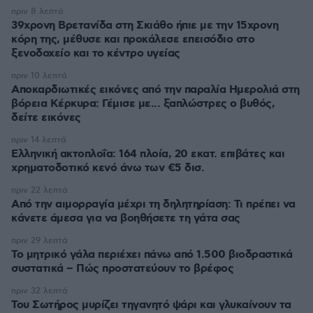
πριν 8 λεπτά
39χρονη Βρετανίδα στη Σκιάθο ήπιε με την 15χρονη
κόρη της, μέθυσε και προκάλεσε επεισόδιο στο
ξενοδοχείο και το κέντρο υγείας
πριν 10 λεπτά
Αποκαρδιωτικές εικόνες από την παραλία Ημερολιά στη
βόρεια Κέρκυρα: Γέμισε με... ξαπλώστρες ο βυθός,
δείτε εικόνες
πριν 14 λεπτά
Ελληνική ακτοπλοΐα: 164 πλοία, 20 εκατ. επιβάτες και
χρηματοδοτικό κενό άνω των €5 δισ.
πριν 22 λεπτά
Από την αιμορραγία μέχρι τη δηλητηρίαση: Τι πρέπει να
κάνετε άμεσα για να βοηθήσετε τη γάτα σας
πριν 29 λεπτά
Το μητρικό γάλα περιέχει πάνω από 1.500 βιοδραστικά
συστατικά – Πώς προστατεύουν το βρέφος
πριν 32 λεπτά
Του Σωτήρος μυρίζει τηγανητό ψάρι και γλυκαίνουν τα