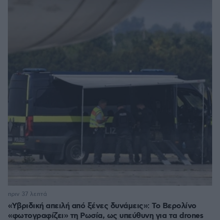
πριν 37 λεπτά
«Υβριδική απειλή από ξένες δυνάμεις»: Το Βερολίνο
«φωτογραφίζει» τη Ρωσία, ως υπεύθυνη για τα drones