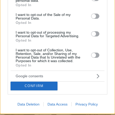
personal data.
grant or deny consent to Google and its third-party tags to
Opted In
use your data for below specified purposes in below Google
06.08.2026, 09:18
consent section.
I want to opt-out of the Sale of my
Νεαρή γυναίκα με ακατέργαστη ομορφιά από την
Personal Data.
Opted In
Αιθιοπία έγινε viral, δείτε την εντυπωσιακή
μεταμόρφωσή της από μακιγιέρ
I want to opt-out of processing my
Personal Data for Targeted Advertising.
Opted In
I want to opt-out of Collection, Use,
Retention, Sale, and/or Sharing of my
Personal Data that Is Unrelated with the
Purposes for which it was collected.
Opted In
Google consents
CONFIRM
Data Deletion
Data Access
Privacy Policy