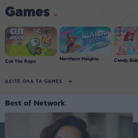
Games
Northern Heights
Candy Bub
Cut The Rope
ΔΕΙΤΕ ΟΛΑ ΤΑ GAMES
Best of Network