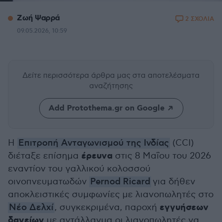
Ζωή Ψαρρά
2 ΣΧΟΛΙΑ
09.05.2026, 10:59
Δείτε περισσότερα άρθρα μας
στα αποτελέσματα
αναζήτησης
Add Protothema.gr on Google
Η
Επιτροπή Ανταγωνισμού της Ινδίας
(CCI)
έρευνα
διέταξε επίσημα
στις 8 Μαΐου του 2026
εναντίον του γαλλικού κολοσσού
οινοπνευματωδών
Pernod Ricard
για δήθεν
αποκλειστικές συμφωνίες με λιανοπωλητές στο
εγγυήσεων
Νέο Δελχί
, συγκεκριμένα, παροχή
δανείων
με αντάλλαγμα οι λιανοπωλητές να