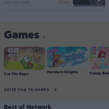
368
07.08.2026, 09:58
Loaded
:
100.00%
Games
Northern Heights
Candy Bub
Cut The Rope
ΔΕΙΤΕ ΟΛΑ ΤΑ GAMES
Best of Network