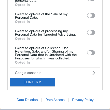
personal data.
Ένοπλοι αυτονομιστές απειλούν τουρίστες και
grant or deny consent to Google and its third-party tags to
Opted In
αγοραστές κατοικιών στην Κορσική: «Μείνετε στα
use your data for below specified purposes in below Google
σπίτια σας», δείτε βίντεο
consent section.
I want to opt-out of the Sale of my
Personal Data.
πριν 16 λεπτά
Opted In
Μόργκαν Φρίμαν: Αν σε πληρώσουν καλά για μία
παραγωγή, τότε παραβλέπεις κάποιες από τις αδυναμίες
I want to opt-out of processing my
του σεναρίου
Personal Data for Targeted Advertising.
Opted In
πριν 17 λεπτά
Δείτε ποια είναι τα λάθη που συνήθως κάνουμε όταν
I want to opt-out of Collection, Use,
Retention, Sale, and/or Sharing of my
είμαστε στην παραλία με τον σκύλο μας
Personal Data that Is Unrelated with the
Purposes for which it was collected.
πριν 17 λεπτά
Opted In
Πέντε λόγοι που η Kelly Rutherford έχει την πιο κομψή
καλοκαιρινή γκαρνταρόμπα
Google consents
πριν 17 λεπτά
Ζωμός πλούσιος σε κολλαγόνο
CONFIRM
πριν 20 λεπτά
4 εκδρομές στην Πελοπόννησο: Ιδανικοί προορισμοί για
τα Σαββατοκύριακα του καλοκαιριού
Data Deletion
Data Access
Privacy Policy
πριν 21 λεπτά