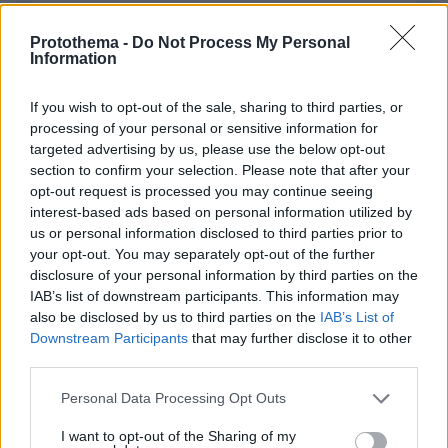
Protothema -
Do Not Process My Personal
Information
Απομένουν
2500
χαρακτήρες
If you wish to opt-out of the sale, sharing to third parties, or
processing of your personal or sensitive information for
targeted advertising by us, please use the below opt-out
section to confirm your selection. Please note that after your
opt-out request is processed you may continue seeing
interest-based ads based on personal information utilized by
us or personal information disclosed to third parties prior to
your opt-out. You may separately opt-out of the further
* Υποχρεωτικά πεδία
disclosure of your personal information by third parties on the
IAB’s list of downstream participants. This information may
also be disclosed by us to third parties on the
IAB’s List of
Downstream Participants
that may further disclose it to other
ΡΟΗ ΕΙΔΗΣΕΩΝ
third parties.
Ειδήσεις
Δημοφιλή
Σχολιασμένα
Please note that this website/app uses one or more Google
Personal Data Processing Opt Outs
services and may gather and store information including but
not limited to your visit or usage behaviour. You may click to
I want to opt-out of the Sharing of my
πριν 11 λεπτά