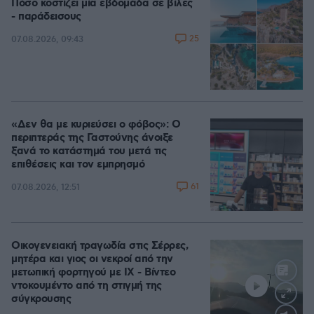
Πόσο κοστίζει μία εβδομάδα σε βίλες
- παράδεισους
25
07.08.2026, 09:43
«Δεν θα με κυριεύσει ο φόβος»: Ο
περιπτεράς της Γαστούνης άνοιξε
ξανά το κατάστημά του μετά τις
επιθέσεις και τον εμπρησμό
61
07.08.2026, 12:51
Οικογενειακή τραγωδία στις Σέρρες,
μητέρα και γιος οι νεκροί από την
μετωπική φορτηγού με ΙΧ - Βίντεο
ντοκουμέντο από τη στιγμή της
σύγκρουσης