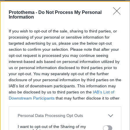
πριν 3 λεπτά
Εσείς τι βάζετε στο συρτάρι κάτω από τον φούρνο; -
Protothema -
Do Not Process My Personal
Information
Γιατί το χρησιμοποιούμε όλοι λάθος
πριν 3 λεπτά
If you wish to opt-out of the sale, sharing to third parties, or
Αρέσει στις γάτες το παιχνίδι “Φέρτο” όσο και στους
processing of your personal or sensitive information for
σκύλους; Η απάντηση θα σας εκπλήξει
targeted advertising by us, please use the below opt-out
πριν 7 λεπτά
section to confirm your selection. Please note that after your
Τουλάχιστον 25 τραυματίες, οι επτά σοβαρά, από
opt-out request is processed you may continue seeing
σύγκρουση δύο τραμ στο Γκελζενκίρχεν της Γερμανίας,
interest-based ads based on personal information utilized by
βίντεο
us or personal information disclosed to third parties prior to
your opt-out. You may separately opt-out of the further
πριν 10 λεπτά
disclosure of your personal information by third parties on the
Μυστηριώδεις θάνατοι ταράνδων στο αρχιπέλαγος
IAB’s list of downstream participants. This information may
Σβάλμπαρντ στη Νορβηγία
also be disclosed by us to third parties on the
IAB’s List of
πριν 12 λεπτά
Downstream Participants
that may further disclose it to other
Σούπερ Καπ: Ο Παπαπέτρου διαιτητής του τελικού της
third parties.
ΑΕΚ με τον ΟΦΗ
Please note that this website/app uses one or more Google
Personal Data Processing Opt Outs
πριν 17 λεπτά
services and may gather and store information including but
Μία διαδρομή στα πέτρινα χωριά της Μάνης
not limited to your visit or usage behaviour. You may click to
I want to opt-out of the Sharing of my