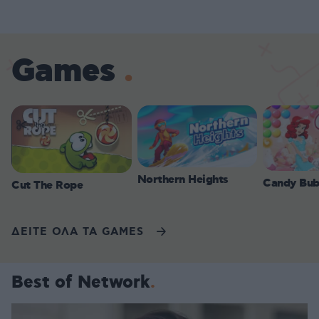
Games
Northern Heights
Candy Bub
Cut The Rope
ΔΕΙΤΕ ΟΛΑ ΤΑ GAMES
Best of Network