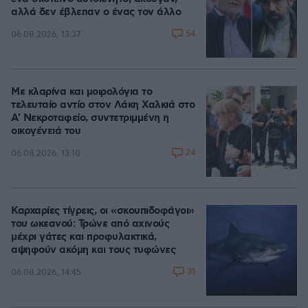
αλλά δεν έβλεπαν ο ένας τον άλλο
54
06.08.2026, 13:37
Με κλαρίνα και μοιρολόγια το
τελευταίο αντίο στον Λάκη Χαλκιά στο
A' Νεκροταφείο, συντετριμμένη η
οικογένειά του
24
06.08.2026, 13:10
Καρχαρίες τίγρεις, οι «σκουπιδοφάγοι»
του ωκεανού: Τρώνε από αχινούς
μέχρι γάτες και προφυλακτικά,
αψηφούν ακόμη και τους τυφώνες
31
06.08.2026, 14:45