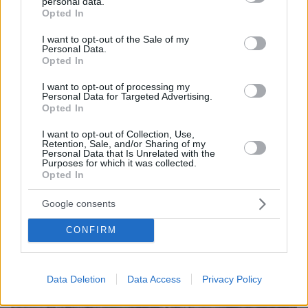
personal data.
πριν 19 λεπτά
grant or deny consent to Google and its third-party tags to
Opted In
Renault 4 E-Tech electric: Ελευθερία για πάντα! (+video)
use your data for below specified purposes in below Google
consent section.
I want to opt-out of the Sale of my
πριν 21 λεπτά
Personal Data.
Ποιο αυτοκίνητο βενζίνης έκανε 1.980 χλμ με έναν
Opted In
ανεφοδιασμό;
I want to opt-out of processing my
πριν 21 λεπτά
Personal Data for Targeted Advertising.
Εντυπωσιακό: Έπεσε η στάθμη του Δούναβη και
Opted In
φάνηκαν τα θεμέλια αρχαίας γέφυρας του Μεγάλου
Κωνσταντίνου, δείτε φωτογραφίες
I want to opt-out of Collection, Use,
Retention, Sale, and/or Sharing of my
Personal Data that Is Unrelated with the
πριν 21 λεπτά
Purposes for which it was collected.
Χωρίς ενεργό μέτωπο η φωτιά στην Aγία Μαρίνα
Opted In
Ηλείας, δείτε φωτογραφίες
Google consents
ΔΕΙΤΕ ΟΛΕΣ ΤΙΣ ΕΙΔΗΣΕΙΣ
CONFIRM
Data Deletion
Data Access
Privacy Policy
ΤΑ ΠΙΟ ΔΗΜΟΦΙΛΗ