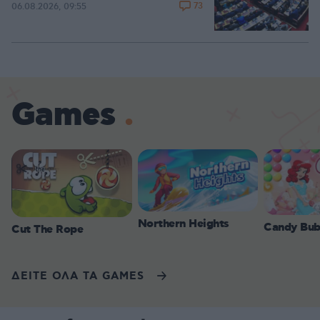
73
06.08.2026, 09:55
Games
Northern Heights
Candy Bub
Cut The Rope
ΔΕΙΤΕ ΟΛΑ ΤΑ GAMES