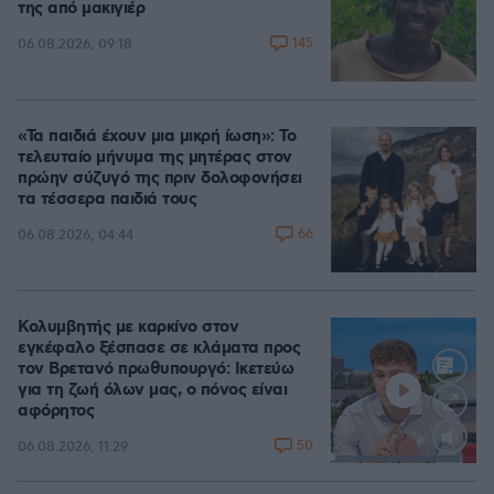
της από μακιγιέρ
145
06.08.2026, 09:18
«Τα παιδιά έχουν μια μικρή ίωση»: Το
τελευταίο μήνυμα της μητέρας στον
πρώην σύζυγό της πριν δολοφονήσει
τα τέσσερα παιδιά τους
66
06.08.2026, 04:44
Κολυμβητής με καρκίνο στον
εγκέφαλο ξέσπασε σε κλάματα προς
τον Βρετανό πρωθυπουργό: Ικετεύω
για τη ζωή όλων μας, ο πόνος είναι
αφόρητος
50
06.08.2026, 11:29
Loaded
:
88.05%