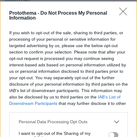
Protothema -
Do Not Process My Personal
Είναι πολυ λυπηρό
Information
18.08.2025, 14:54
που ο Ορθόδοξος Πατριάρχης Ιεροσολύμων
If you wish to opt-out of the sale, sharing to third parties, or
αποφάσισε να σταθεί αλληλέγγυος στους
processing of your personal or sensitive information for
Παλαιστινίους, που με τρομοκρατικές ενέργειες
targeted advertising by us, please use the below opt-out
εξοντώνουν Ισραηλινούς πολίτες για 75 χρόνια τώρα.
section to confirm your selection. Please note that after your
Αυτή την ιστορική στιγμή ήταν η χειρότερη δυνατή
opt-out request is processed you may continue seeing
απόφαση! Σαν προκαθήμενος της Ορθοδόξου
interest-based ads based on personal information utilized by
us or personal information disclosed to third parties prior to
Εκκλησίας στην Ιερουσαλήμ, ας διεκδικούσε τα
your opt-out. You may separately opt-out of the further
δικαιώματά του χωρίς να ανακατεύεται με το τι κάνει
disclosure of your personal information by third parties on the
το Ισραήλ για να βάλει τέλος στη τρομοκρατία μέσα
IAB’s list of downstream participants. This information may
στη χώρα του! Η δήλωσή του είναι άκρως εμπρηστική
also be disclosed by us to third parties on the
IAB’s List of
για τη κυβέρνηση του Ισραήλ και οδηγεί με
Downstream Participants
that may further disclose it to other
συνοπτικές διαδικασίες σε αίτημα για την
third parties.
αντικατάστασή του!
Please note that this website/app uses one or more Google
ΑΠΑΝΤΗΣΗ
Personal Data Processing Opt Outs
services and may gather and store information including but
Είσαι πρακτοράκος
not limited to your visit or usage behaviour. You may click to
I want to opt-out of the Sharing of my