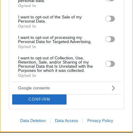
personal data.
grant or deny consent to Google and its third-party tags to
18.08.2025, 18:26
Opted In
use your data for below specified purposes in below Google
Και το καταλαβαίνουν όλοι. Οι Ισραηλινοί πιέζουν
consent section.
με κάθε τρόπο όλες τις χριστιανικές Εκκλησίες
I want to opt-out of the Sale of my
Personal Data.
της Ιερουσαλήμ, που υπάρχουν εκεί από τον 5ο αι.
Opted In
μ.Χ., οι έποικοι βεβηλώνουν ναούς και
προσκυνήματα ατιμωρητί. Οι φανατικοί στην
I want to opt-out of processing my
Personal Data for Targeted Advertising.
Ιερουσαλήμ μπαίνουν σε ιδρύματα όλων των
Opted In
χριστιανικών Εκκλησιών και τα καταστρέφουν.
Τραμπουκίζουν ιερείς όλων των χριστιανικών
I want to opt-out of Collection, Use,
Retention, Sale, and/or Sharing of my
δογμάτων φτύνοντάς τους και υβρίζοντάς τους
Personal Data that Is Unrelated with the
στους δρόμους, χωρίς να επεμβαίνει η αστυνομία.
Purposes for which it was collected.
Γύρνα λοιπόν στην πρεσβεία σου και μη μιλάς για
Opted In
τον Ελληνισμό. Κακό στα συμφέροντα της χώρας
Google consents
σου κάνεις. όσο για την ελληνική κυβέρνηση του
φίλου του «αγαπητού μας Μπίμπι», πάντα
CONFIRM
κατώτερη των περιστάσεων, ούτε καν μια μικρή
διαμαρτυρία...
ΑΠΑΝΤΗΣΗ
Data Deletion
Data Access
Privacy Policy
@Είσαι πρακτοράκος