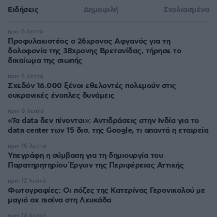
Ειδήσεις
Δημοφιλή
Σχολιασμένα
πριν 6 λεπτά
Προφυλακιστέος ο 26χρονος Αφγανός για τη
δολοφονία της 38χρονης Βρετανίδας, τήρησε το
δικαίωμα της σιωπής
πριν 6 λεπτά
Σχεδόν 16.000 ξένοι εθελοντές πολεμούν στις
ουκρανικές ένοπλες δυνάμεις
πριν 8 λεπτά
«Τα data δεν πίνονται»: Αντιδράσεις στην Ινδία για το
data center των 15 δισ. της Google, τι απαντά η εταιρεία
πριν 10 λεπτά
Υπεγράφη η σύμβαση για τη δημιουργία του
Παρατηρητηρίου Έργων της Περιφέρειας Αττικής
πριν 12 λεπτά
Φωτογραφίες: Οι πόζες της Κατερίνας Γερονικολού με
μαγιό σε πισίνα στη Λευκάδα
πριν 14 λεπτά