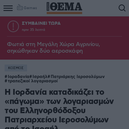
Games
ΣΥΜΒΑΙΝΕΙ ΤΩΡΑ
πριν 35 λεπτά
Φωτιά στη Μεγάλη Χώρα Αγρινίου,
σηκώθηκαν δύο αεροσκάφη
ΚΟΣΜΟΣ
Ιοραδανία
Ισραήλ
Πατριάρχης Ιεροσολύμων
τραπεζικοί λογαριασμοί
Η Ιορδανία καταδικάζει το
«πάγωμα» των λογαριασμών
του Ελληνορθόδοξου
Πατριαρχείου Ιεροσολύμων