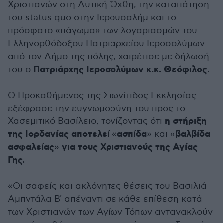
Χριστιανών στη Δυτική Όχθη, την καταπάτηση
του status quo στην Ιερουσαλήμ και το
πρόσφατο «πάγωμα» των λογαριασμών του
Ελληνορθόδοξου Πατριαρχείου Ιεροσολύμων
από τον Δήμο της πόλης, χαιρέτισε με δήλωσή
Πατριάρχης Ιεροσολύμων κ.κ. Θεόφιλος
του ο
.
Ο Προκαθήμενος της Σιωνίτιδος Εκκλησίας
εξέφρασε την ευγνωμοσύνη του προς το
η στήριξη
Χασεμιτικό Βασίλειο, τονίζοντας ότι
της Ιορδανίας αποτελεί
ασπίδα
βαλβίδα
«
» και «
ασφαλείας
για τους Χριστιανούς της Αγίας
»
Γης.
«Οι σαφείς και ακλόνητες θέσεις του Βασιλιά
Αμπντάλα Β' απέναντι σε κάθε επίθεση κατά
των Χριστιανών των Αγίων Τόπων αντανακλούν