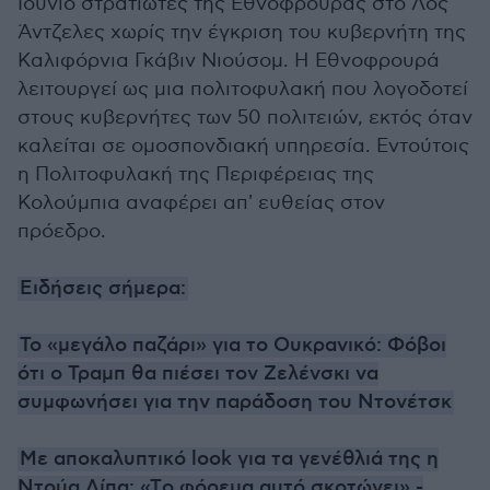
Ιούνιο στρατιώτες της Εθνοφρουράς στο Λος
Άντζελες χωρίς την έγκριση του κυβερνήτη της
Καλιφόρνια Γκάβιν Νιούσομ. Η Εθνοφρουρά
λειτουργεί ως μια πολιτοφυλακή που λογοδοτεί
στους κυβερνήτες των 50 πολιτειών, εκτός όταν
καλείται σε ομοσπονδιακή υπηρεσία. Εντούτοις
η Πολιτοφυλακή της Περιφέρειας της
Κολούμπια αναφέρει απ' ευθείας στον
πρόεδρο.
Ειδήσεις σήμερα:
To «μεγάλο παζάρι» για το Ουκρανικό: Φόβοι
ότι ο Τραμπ θα πιέσει τον Ζελένσκι να
συμφωνήσει για την παράδοση του Ντονέτσκ
Με αποκαλυπτικό look για τα γενέθλιά της η
Ντούα Λίπα: «Τo φόρεμα αυτό σκοτώνει» -