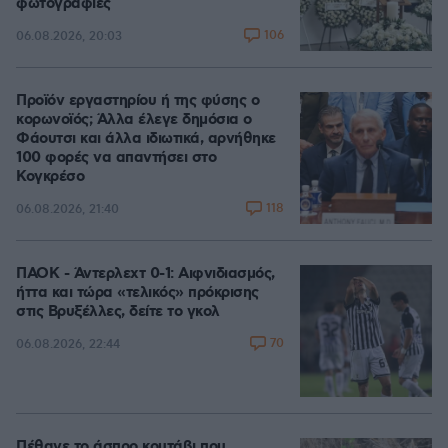
φωτογραφίες
106
06.08.2026, 20:03
Προϊόν εργαστηρίου ή της φύσης ο
κορωνοϊός; Άλλα έλεγε δημόσια ο
Φάουτσι και άλλα ιδιωτικά, αρνήθηκε
100 φορές να απαντήσει στο
Κογκρέσο
118
06.08.2026, 21:40
ΠΑΟΚ - Άντερλεχτ 0-1: Αιφνιδιασμός,
ήττα και τώρα «τελικός» πρόκρισης
στις Βρυξέλλες, δείτε το γκολ
70
06.08.2026, 22:44
Πέθανε το άσπρο κουτάβι που