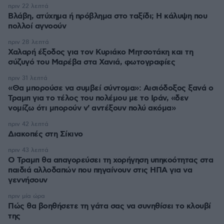
πριν 22 λεπτά
Βλάβη, ατύχημα ή πρόβλημα στο ταξίδι; Η κάλυψη που
πολλοί αγνοούν
πριν 28 λεπτά
Χαλαρή έξοδος για τον Κυριάκο Μητσοτάκη και τη
σύζυγό του Μαρέβα στα Χανιά, φωτογραφίες
πριν 31 λεπτά
«Θα μπορούσε να συμβεί σύντομα»: Αισιόδοξος ξανά ο
Τραμπ για το τέλος του πολέμου με το Ιράν, «δεν
νομίζω ότι μπορούν ν' αντέξουν πολύ ακόμα»
πριν 42 λεπτά
Διακοπές στη Σίκινο
πριν 43 λεπτά
Ο Τραμπ θα απαγορεύσει τη χορήγηση υπηκοότητας στα
παιδιά αλλοδαπών που πηγαίνουν στις ΗΠΑ για να
γεννήσουν
πριν μία ώρα
Πώς θα βοηθήσετε τη γάτα σας να συνηθίσει το κλουβί
της