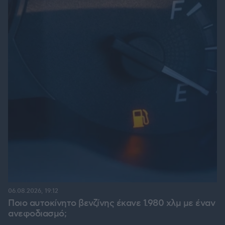
06.08.2026, 19:12
Ποιο αυτοκίνητο βενζίνης έκανε 1.980 χλμ με έναν
ανεφοδιασμό;