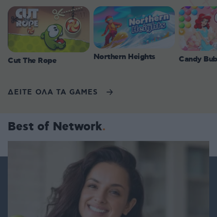
Northern Heights
Candy Bub
Cut The Rope
ΔΕΙΤΕ ΟΛΑ ΤΑ GAMES
Best of Network