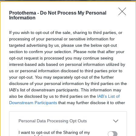
Protothema -
Do Not Process My Personal
Information
If you wish to opt-out of the sale, sharing to third parties, or
processing of your personal or sensitive information for
targeted advertising by us, please use the below opt-out
section to confirm your selection. Please note that after your
opt-out request is processed you may continue seeing
interest-based ads based on personal information utilized by
us or personal information disclosed to third parties prior to
your opt-out. You may separately opt-out of the further
disclosure of your personal information by third parties on the
IAB’s list of downstream participants. This information may
also be disclosed by us to third parties on the
IAB’s List of
Downstream Participants
that may further disclose it to other
third parties.
Please note that this website/app uses one or more Google
Personal Data Processing Opt Outs
06.08.2026, 22:24
services and may gather and store information including but
Χρίστος Κούγιας: Η προσωπική μου ζωή δεν
not limited to your visit or usage behaviour. You may click to
I want to opt-out of the Sharing of my
μπορεί να είναι αντικείμενο φημών ή σεναρίων