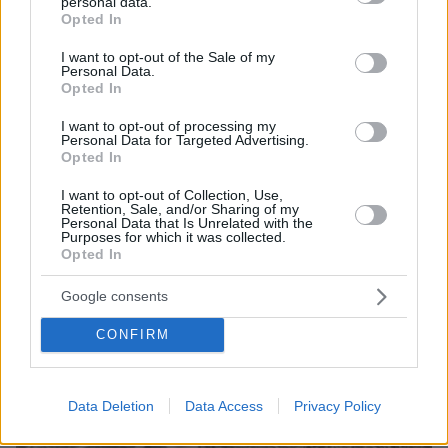
personal data.
grant or deny consent to Google and its third-party tags to
που παρουσιάζονται ως πραγματικά γεγονότα
Opted In
use your data for below specified purposes in below Google
consent section.
I want to opt-out of the Sale of my
Personal Data.
Opted In
I want to opt-out of processing my
Personal Data for Targeted Advertising.
Opted In
I want to opt-out of Collection, Use,
Retention, Sale, and/or Sharing of my
Personal Data that Is Unrelated with the
Purposes for which it was collected.
Opted In
Google consents
CONFIRM
Data Deletion
Data Access
Privacy Policy