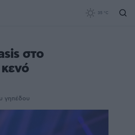
35
°C
sis στο
 κενό
ου γηπέδου