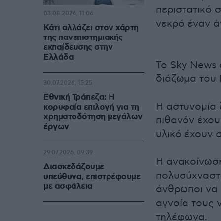
περιστατικό 
03.08.2026, 11:06
νεκρό έναν ά
Κάτι αλλάζει στον χάρτη
της πανεπιστημιακής
εκπαίδευσης στην
Ελλάδα
Το Sky News 
διάζωμα του 
30.07.2026, 15:25
Εθνική Τράπεζα: Η
Η αστυνομία 
κορυφαία επιλογή για τη
χρηματοδότηση μεγάλων
πιθανόν έχου
έργων
υλικό έχουν 
29.07.2026, 09:39
Η ανακοίνωση
Διασκεδάζουμε
πολυσύχναστο
υπεύθυνα, επιστρέφουμε
με ασφάλεια
άνθρωποι να ε
αγνοία τους 
τηλέφωνα.