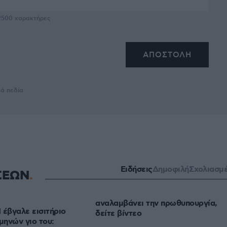
2500
χαρακτήρες
κά πεδία
Ειδήσεις
Δημοφιλή
Σχολιασμ
ΣΕΩΝ
αναλαμβάνει την πρωθυπουργία,
έβγαλε εισιτήριο
δείτε βίντεο
μηνών γιο του: