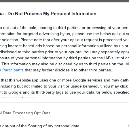
ma -
Do Not Process My Personal Information
επανένωσης των Oasis ξεκίνησε στις αρχές
to opt-out of the sale, sharing to third parties, or processing of your per
το συγκρότημα θα δώσει σήμερα Κυριακή την
formation for targeted advertising by us, please use the below opt-out s
ό τοις πέντε προγραμματισμένες συναυλίες στ
r selection. Please note that after your opt-out request is processed y
eing interest-based ads based on personal information utilized by us or
disclosed to third parties prior to your opt-out. You may separately opt-
losure of your personal information by third parties on the IAB’s list of
 Νόελ Γκάλαχερ θα κατευθυνθούν στη συνέχει
. This information may also be disclosed by us to third parties on the
IA
ην Ιρλανδία, τον Καναδά και τις Ηνωμένες
Participants
that may further disclose it to other third parties.
ριν επιστρέψουν στο Λονδίνο για δύο ακόμη
 that this website/app uses one or more Google services and may gath
ο Γουέμπλεϊ.
including but not limited to your visit or usage behaviour. You may click 
 to Google and its third-party tags to use your data for below specifi
ogle consent section.
ερα:
l Data Processing Opt Outs
ε βάρος πέντε Ρομά για εκβίαση – Ζήτησαν
o opt-out of the Sharing of my personal data.
επειδή το θύμα χώρισε την αδερφή του δράστ