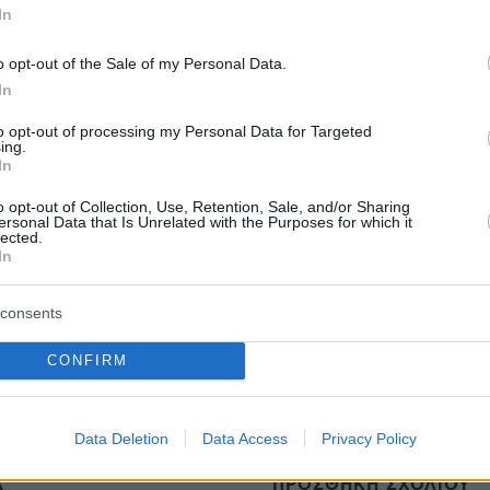
In
o opt-out of the Sale of my Personal Data.
μάθουμε την αλήθεια»: Συντετριμμένοι οι
In
0χρονης αθλήτριας που βρέθηκε νεκρή σε πισί
to opt-out of processing my Personal Data for Targeted
ing.
In
o opt-out of Collection, Use, Retention, Sale, and/or Sharing
ν 8,8 Ρίχτερ στην Καμτσάκτα «ξύπνησε»
ersonal Data that Is Unrelated with the Purposes for which it
lected.
υ κοιμόταν πάνω από 500 χρόνια
In
consents
protothema.gr στο Google News
ο
και μάθετε πρώτοι όλες
CONFIRM
Ειδήσεις
ελευταίες
από την Ελλάδα και τον Κόσμο, τη στιγ
Protothema.gr
 στο
Data Deletion
Data Access
Privacy Policy
ΠΡΟΣΘΗΚΗ ΣΧΟΛΙΟΥ