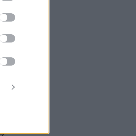
να
μή