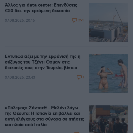
Άλλος για data center; Επενδύσεις
€50 δισ. την ερχόμενη δεκαετία
295
07.08.2026, 20:16
Εντυπωσιάζει με την εμφάνισή της η
σύζυγος του Τζέντι Όσμαν στις
διακοπές τους στην Τουρκία, βίντεο
1
07.08.2026, 23:43
«Πόλεμος» Σάντσεθ - Μελόνι λόγω
της Θέουτα: Η Ισπανία επιβάλλει και
αυτή ελέγχους στα σύνορα σε πτήσεις
και πλοία από Ιταλία