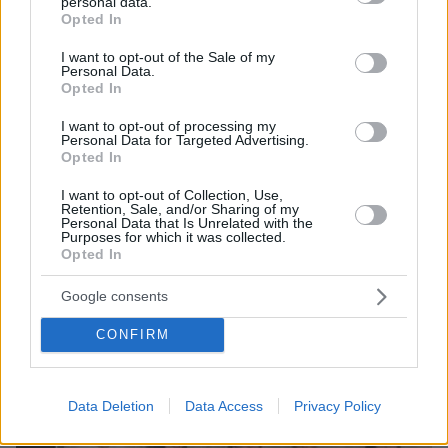
personal data.
grant or deny consent to Google and its third-party tags to
Opted In
use your data for below specified purposes in below Google
consent section.
I want to opt-out of the Sale of my
Personal Data.
Opted In
I want to opt-out of processing my
Personal Data for Targeted Advertising.
Opted In
I want to opt-out of Collection, Use,
Retention, Sale, and/or Sharing of my
Personal Data that Is Unrelated with the
07.08.2026, 18:22
Purposes for which it was collected.
Opted In
«Πόσα θέλεις για το κορίτσι;»: Τουρίστας στην
Κρήτη ζητά... τιμή για να ασελγήσει σε ανήλικη, τι
καταγγέλλει ο ιδιοκτήτης επιχείρησης
Google consents
CONFIRM
Data Deletion
Data Access
Privacy Policy