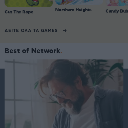
Northern Heights
Candy Bub
Cut The Rope
ΔΕΙΤΕ ΟΛΑ ΤΑ GAMES
Best of Network