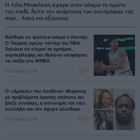
Η Λίλα Μπακλέση έφερε στον κόσμο το πρώτο
της παιδί, δείτε την ανάρτηση του συντρόφου της
περί... λαού και εξουσίας
Βάλθηκε να τρελάνει κόσμο ο Καντέρ:
Ο Τούρκος πρώην σέντερ του NBA
δηλώνει ότι πληροί τα κριτήρια...
συμπερίληψης και δηλώνει υποψήφιος
να παίξει στο WNBA
11
07.08.2026, 23:30
Ο «Δράκος» του Λονδίνου: 40χρονος
με προβλήματα όρασης σκότωνε και
βίαζε γυναίκες, η αστυνομία τον είχε
συλλάβει και τον άφησε ελεύθερο
32
07.08.2026, 22:54