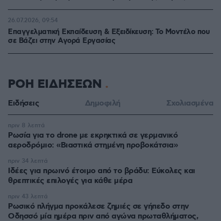
26.07.2026, 09:54
Επαγγελματική Εκπαίδευση & Εξειδίκευση: Το Mοντέλο που
σε Bάζει στην Aγορά Eργασίας
ΡΟΗ ΕΙΔΗΣΕΩΝ
Ειδήσεις
Δημοφιλή
Σχολιασμένα
πριν 8 λεπτά
Ρωσία για το drone με εκρηκτικά σε γερμανικό
αεροδρόμιο: «Βιαστικά στημένη προβοκάτσια»
πριν 34 λεπτά
Ιδέες για πρωινό έτοιμο από το βράδυ: Εύκολες και
θρεπτικές επιλογές για κάθε μέρα
πριν 43 λεπτά
Ρωσικό πλήγμα προκάλεσε ζημιές σε γήπεδο στην
Οδησσό μία ημέρα πριν από αγώνα πρωταθλήματος,