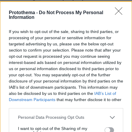
07.08.2026, 23:43
Protothema -
Do Not Process My Personal
Εντυπωσιάζει με την εμφάνισή της η σύζυγος του Τζέντι
Information
Όσμαν στις διακοπές τους στην Τουρκία, βίντεο
If you wish to opt-out of the sale, sharing to third parties, or
ΔΕΙΤΕ ΟΛΕΣ ΤΙΣ ΕΙΔΗΣΕΙΣ
processing of your personal or sensitive information for
targeted advertising by us, please use the below opt-out
section to confirm your selection. Please note that after your
opt-out request is processed you may continue seeing
ΤΑ ΠΙΟ ΔΗΜΟΦΙΛΗ
interest-based ads based on personal information utilized by
us or personal information disclosed to third parties prior to
your opt-out. You may separately opt-out of the further
disclosure of your personal information by third parties on the
IAB’s list of downstream participants. This information may
also be disclosed by us to third parties on the
IAB’s List of
Downstream Participants
that may further disclose it to other
third parties.
Please note that this website/app uses one or more Google
Personal Data Processing Opt Outs
services and may gather and store information including but
not limited to your visit or usage behaviour. You may click to
I want to opt-out of the Sharing of my