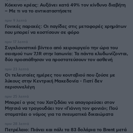
Κόκκινο κρέας: Αυξάνει κατά 49% τον κίνδυνο διαβήτη
– Με τι να το αντικαταστήσετε
πριν 9 λεπτά
Γονικές παροχές: Οι παγίδες στις μεταφορές χρημάτων
που μπορεί να κοστίσουν σε φόρο
πριν 17 λεπτά
Συγκλονιστικό βίντεο από χειρουργείο την ώρα του
σεισμού των 7,1R στην Ιαπωνία: Τα πάντα κλυδωνίζονται,
δύο προσπάθησαν να προστατεύσουν τον ασθενή
πριν 23 λεπτά
Οι τελευταίες ημέρες του κουταβιού που ζούσε με
λύκους στην Κεντρική Μακεδονία - Γιατί δεν
περισυνελέγη
πριν 25 λεπτά
Μπορεί ο γιος του Χατζιδάκι να απαγορεύσει στον
Μητσιά να τραγουδάει τον «Γιάννη τον φονιά»; Πού
σταματάει ο νόμος για τα πνευματικά δικαιώματα
πριν 28 λεπτά
Πετρέλαιο: Πιάνει και πάλι τα 83 δολάρια το Brent μετά