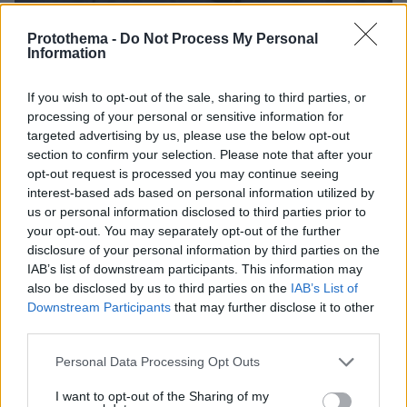
Protothema -
Do Not Process My Personal
Information
06.08.2026, 22:24
Χρίστος Κούγιας: Η προσωπική μου ζωή δεν
If you wish to opt-out of the sale, sharing to third parties, or
μπορεί να είναι αντικείμενο φημών ή σεναρίων
processing of your personal or sensitive information for
που παρουσιάζονται ως πραγματικά γεγονότα
targeted advertising by us, please use the below opt-out
section to confirm your selection. Please note that after your
opt-out request is processed you may continue seeing
interest-based ads based on personal information utilized by
us or personal information disclosed to third parties prior to
your opt-out. You may separately opt-out of the further
disclosure of your personal information by third parties on the
IAB’s list of downstream participants. This information may
also be disclosed by us to third parties on the
IAB’s List of
Downstream Participants
that may further disclose it to other
third parties.
Please note that this website/app uses one or more Google
Personal Data Processing Opt Outs
services and may gather and store information including but
not limited to your visit or usage behaviour. You may click to
I want to opt-out of the Sharing of my