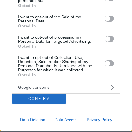
personal data.
grant or deny consent to Google and its third-party tags to
Opted In
use your data for below specified purposes in below Google
consent section.
I want to opt-out of the Sale of my
Personal Data.
Opted In
I want to opt-out of processing my
Personal Data for Targeted Advertising.
Opted In
06.08.2026, 21:23
Πώς έγινε η τραγωδία με την νεκρή μητέρα στα
I want to opt-out of Collection, Use,
Retention, Sale, and/or Sharing of my
Μάλια: Βούτηξε για να βοηθήσει τη φίλη της και
Personal Data that Is Unrelated with the
πνίγηκε, τα παιδιά φώναζαν για βοήθεια
Purposes for which it was collected.
Opted In
Google consents
Γιατί δεν έσωσα το κουτάβι: Ο
ερευνητής που κατέγραφε τη
συμβίωση του μικρού σκυλιού με
CONFIRM
αγέλη λύκων εξηγεί γιατί δεν
επενέβη, όταν το είδε άρρωστο
Data Deletion
Data Access
Privacy Policy
185
06.08.2026, 19:34