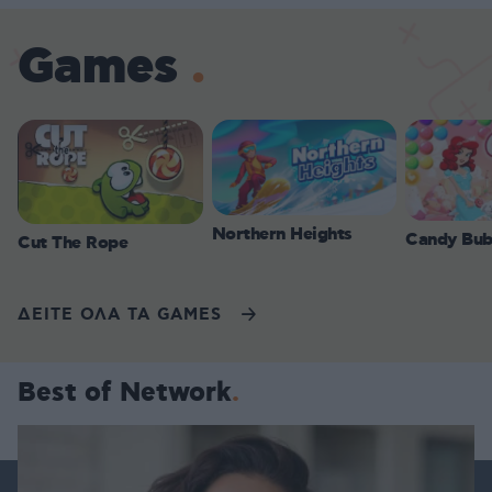
Games
Northern Heights
Candy Bub
Cut The Rope
ΔΕΙΤΕ ΟΛΑ ΤΑ GAMES
Best of Network