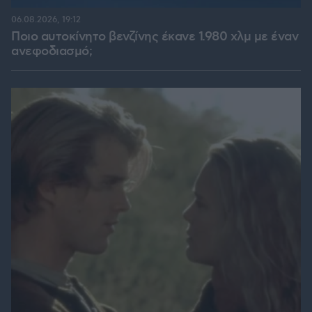
06.08.2026, 19:12
Ποιο αυτοκίνητο βενζίνης έκανε 1.980 χλμ με έναν
ανεφοδιασμό;