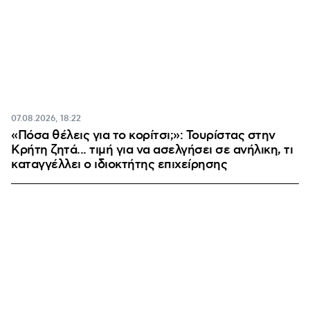
07.08.2026, 18:22
«Πόσα θέλεις για το κορίτσι;»: Τουρίστας στην
Κρήτη ζητά... τιμή για να ασελγήσει σε ανήλικη, τι
καταγγέλλει ο ιδιοκτήτης επιχείρησης