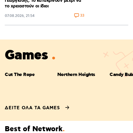
Γεωργιάδης: Το κατακρίνουν μέχρι να
το χρειαστούν οι ίδιοι
33
07.08.2026, 21:54
Games
Cut The Rope
Northern Heights
Candy Bub
ΔΕΙΤΕ ΟΛΑ ΤΑ GAMES
Best of Network