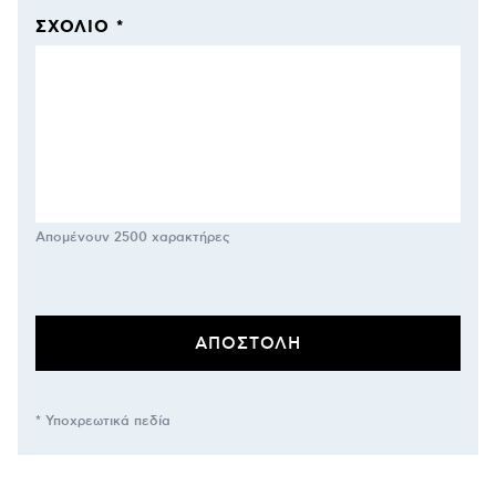
ΣΧΌΛΙΟ *
Απομένουν
2500
χαρακτήρες
* Υποχρεωτικά πεδία