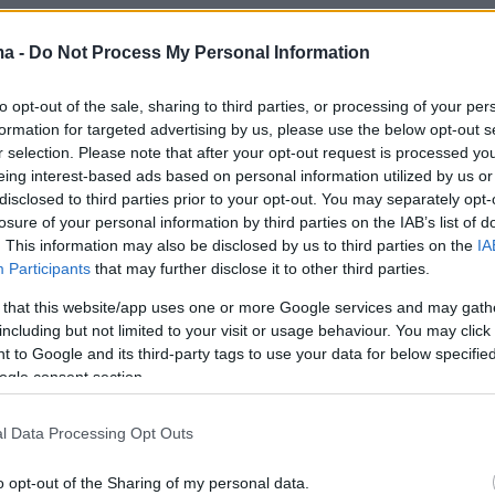
σε πως «σήμερα, το Κόμμα της Αμερικής
 για να σας δώσει πίσω την ελευθερία σας»
.
ma -
Do Not Process My Personal Information
to opt-out of the sale, sharing to third parties, or processing of your per
ται για τη χρεοκοπία της χώρας μας με
formation for targeted advertising by us, please use the below opt-out s
 δωροδοκίες, ζούμε σε μονοκομματικό σύστημ
r selection. Please note that after your opt-out request is processed y
ρατία»
, πρόσθεσε.
eing interest-based ads based on personal information utilized by us or
disclosed to third parties prior to your opt-out. You may separately opt-
losure of your personal information by third parties on the IAB’s list of
άρτησή του
. This information may also be disclosed by us to third parties on the
IA
Participants
that may further disclose it to other third parties.
of 2 to 1, you want a new political party and you shal
 that this website/app uses one or more Google services and may gath
including but not limited to your visit or usage behaviour. You may click 
 to Google and its third-party tags to use your data for below specifi
ogle consent section.
es to bankrupting our country with waste & graft,
e-party system, not a democracy.
l Data Processing Opt Outs
America Party is formed to give you back your
o opt-out of the Sharing of my personal data.