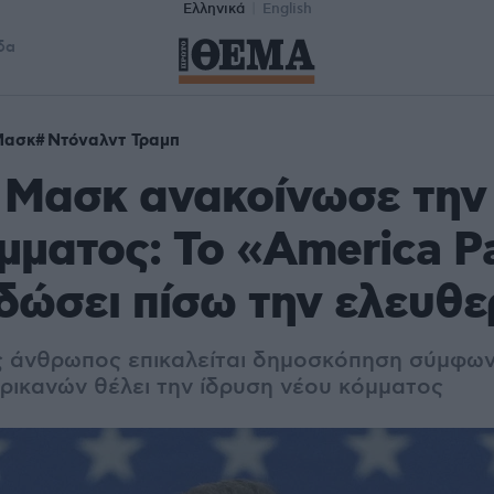
Ελληνικά
English
δα
Μασκ
Ντόναλντ Τραμπ
 Μασκ ανακοίνωσε την
μματος: To «America P
δώσει πίσω την ελευθε
 άνθρωπος επικαλείται δημοσκόπηση σύμφων
ρικανών θέλει την ίδρυση νέου κόμματος