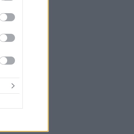
ία
η.