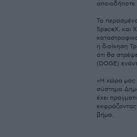
οποιοδήποτε 
Το περασμένο
SpaceX, και 
καταστροφικό
η διοίκηση Τ
ότι θα στρέψ
(DOGE) ενάντ
«Η χώρα μας 
σύστημα Δημο
έχει πραγματ
εκφράζοντας 
βήμα.