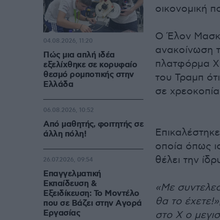
οικονομική π
Ο Έλον Μασκ
04.08.2026, 11:20
ανακοίνωση 
Πώς μια απλή ιδέα
πλατφόρμα Χ
εξελίχθηκε σε κορυφαίο
θεσμό ρομποτικής στην
του Τραμπ ότ
Ελλάδα
σε χρεοκοπία
06.08.2026, 10:52
Από μαθητής, φοιτητής σε
Επικαλέστηκε
άλλη πόλη!
οποία όπως ι
θέλει την ίδ
26.07.2026, 09:54
Επαγγελματική
Εκπαίδευση &
«Με συντελεστ
Εξειδίκευση: Το Mοντέλο
θα το έχετε!
που σε Bάζει στην Aγορά
Eργασίας
στο X ο μεγι