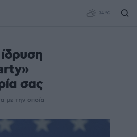
34
°C
 ίδρυση
arty»
ρία σας
α με την οποία