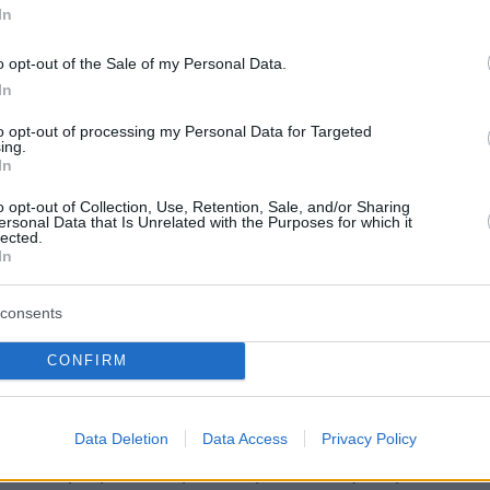
ttps://t.co/9K8AD04QQN
In
sk (@elonmusk)
July 5, 2025
o opt-out of the Sale of my Personal Data.
In
to opt-out of processing my Personal Data for Targeted
υ μεγιστάνα ήταν ουσιαστικά
ing.
μένη μετά το διαζύγιο που έλαβε η συνεργασ
In
τόναλντ Τραμπ στην νέα αμερικανική κυβέρνησ
o opt-out of Collection, Use, Retention, Sale, and/or Sharing
ersonal Data that Is Unrelated with the Purposes for which it
lected.
In
 ως επικεφαλής του DOGE, σκόπευε να
consents
ν αμερικανική κρατική γραφειοκρατία από
λικού ύψους «τρισεκατομμυρίων
CONFIRM
στόσο η διαφωνία του με τις πολιτικές Τραμπ
 εκτός Λευκού Οίκου με τον Αμερικανό
κτοξεύει κατηγορίες σε βάρος του ότι ίσως να
Data Deletion
Data Access
Privacy Policy
σσότερες (σ.σ.: κρατικές) επιδοτήσεις από