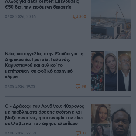
Άλλος για data center; Επενδύσεις
€50 δισ. την ερχόμενη δεκαετία
300
07.08.2026, 20:16
Νέες καταγγελίες στην Ελπίδα για τη
Δημοκρατία: Γρατσία, Γαλανός,
Καρυστιανού και αυλικοί το
μετέτρεψαν σε φοβικό αρχηγικό
κόμμα
98
07.08.2026, 19:33
Ο «Δράκος» του Λονδίνου: 40χρονος
με προβλήματα όρασης σκότωνε και
βίαζε γυναίκες, η αστυνομία τον είχε
συλλάβει και τον άφησε ελεύθερο
33
07.08.2026, 22:54