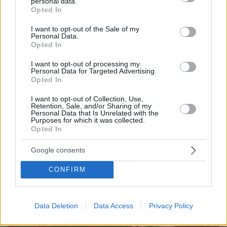
personal data.
Οικονομία, ασφάλεια και στο βάθος... Ρωσία
grant or deny consent to Google and its third-party tags to
Opted In
use your data for below specified purposes in below Google
08.08.2026, 00:00
consent section.
I want to opt-out of the Sale of my
Σιροπιαστά γλυκά: Πού βρίσκουμε από τα καλύτερα
Personal Data.
γλυκά ταψιού για το σπίτι
Opted In
07.08.2026, 23:47
I want to opt-out of processing my
Υπό έλεγχο η πυρκαγιά σε ισόγειο κατάστημα στο
Personal Data for Targeted Advertising.
Παλαιό Φάληρο, εκκενώθηκε προληπτικά πολυκατοικία
Opted In
07.08.2026, 23:43
I want to opt-out of Collection, Use,
Εντυπωσιάζει με την εμφάνισή της η σύζυγος του Τζέντι
Retention, Sale, and/or Sharing of my
Personal Data that Is Unrelated with the
Όσμαν στις διακοπές τους στην Τουρκία, βίντεο
Purposes for which it was collected.
Opted In
ΔΕΙΤΕ ΟΛΕΣ ΤΙΣ ΕΙΔΗΣΕΙΣ
Google consents
CONFIRM
ΤΑ ΠΙΟ ΔΗΜΟΦΙΛΗ
Data Deletion
Data Access
Privacy Policy