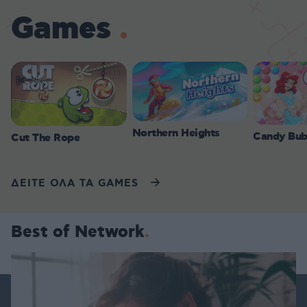
Games
Northern Heights
Candy Bub
Cut The Rope
ΔΕΙΤΕ ΟΛΑ ΤΑ GAMES
Best of Network