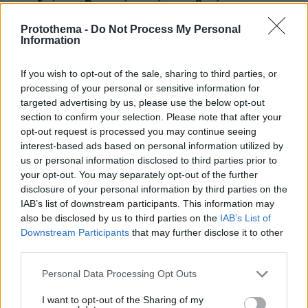
αεροδρόμιο: «Βιαστικά στημένη προβοκάτσια»
08.08.2026, 01:00
Protothema -
Do Not Process My Personal
Ιδέες για πρωινό έτοιμο από το βράδυ: Εύκολες και
Information
θρεπτικές επιλογές για κάθε μέρα
If you wish to opt-out of the sale, sharing to third parties, or
08.08.2026, 00:50
processing of your personal or sensitive information for
Ρωσικό πλήγμα προκάλεσε ζημιές σε γήπεδο στην
Οδησσό μία ημέρα πριν από αγώνα πρωταθλήματος,
targeted advertising by us, please use the below opt-out
δείτε βίντεο
section to confirm your selection. Please note that after your
opt-out request is processed you may continue seeing
08.08.2026, 00:30
interest-based ads based on personal information utilized by
Είδατε σαμιαμίδι στο σπίτι σας; Γιατί δεν πρέπει να το
us or personal information disclosed to third parties prior to
σκοτώσετε
your opt-out. You may separately opt-out of the further
disclosure of your personal information by third parties on the
08.08.2026, 00:28
Αποκαλύφθηκε η αιτία θανάτου του 29χρονου πρώην
IAB’s list of downstream participants. This information may
NBAer Μπράντον Κλαρκ
also be disclosed by us to third parties on the
IAB’s List of
Downstream Participants
that may further disclose it to other
08.08.2026, 00:18
third parties.
Πώς εξαργυρώνεται το ιδιωτικό πρόγραμμα σύνταξης –
Όλες οι επιλογές
Please note that this website/app uses one or more Google
Personal Data Processing Opt Outs
services and may gather and store information including but
08.08.2026, 00:14
not limited to your visit or usage behaviour. You may click to
I want to opt-out of the Sharing of my
Συνάντηση Ζελένσκι-Βούτσιτς στο Βελιγράδι: