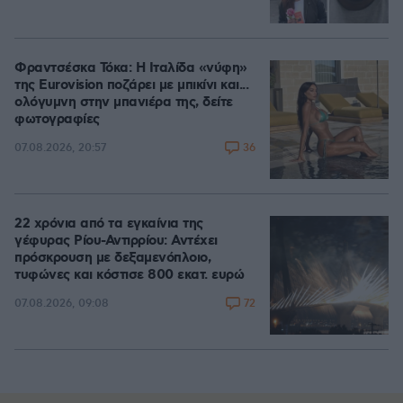
Φραντσέσκα Τόκα: Η Ιταλίδα «νύφη»
της Eurovision ποζάρει με μπικίνι και...
ολόγυμνη στην μπανιέρα της, δείτε
φωτογραφίες
36
07.08.2026, 20:57
22 χρόνια από τα εγκαίνια της
γέφυρας Ρίου-Αντιρρίου: Αντέχει
πρόσκρουση με δεξαμενόπλοιο,
τυφώνες και κόστισε 800 εκατ. ευρώ
72
07.08.2026, 09:08