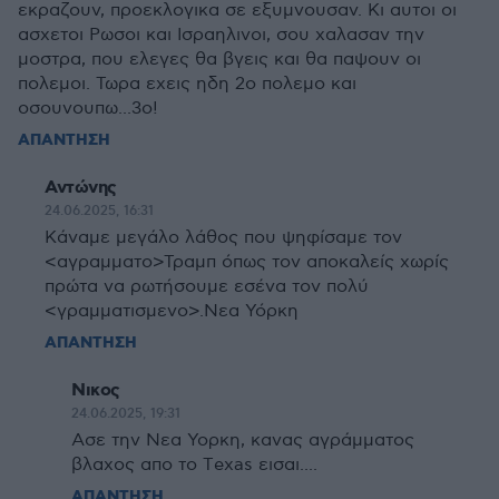
εκραζουν, προεκλογικα σε εξυμνουσαν. Κι αυτοι οι
ασχετοι Ρωσοι και Ισραηλινοι, σου χαλασαν την
μοστρα, που ελεγες θα βγεις και θα παψουν οι
πολεμοι. Τωρα εχεις ηδη 2ο πολεμο και
οσουνουπω...3ο!
ΑΠΑΝΤΗΣΗ
Αντώνης
24.06.2025, 16:31
Κάναμε μεγάλο λάθος που ψηφίσαμε τον
<αγραμματο>Τραμπ όπως τον αποκαλείς χωρίς
πρώτα να ρωτήσουμε εσένα τον πολύ
<γραμματισμενο>.Νεα Υόρκη
ΑΠΑΝΤΗΣΗ
Νικος
24.06.2025, 19:31
Ασε την Νεα Υορκη, κανας αγράμματος
βλαχος απο το Τexas εισαι....
ΑΠΑΝΤΗΣΗ