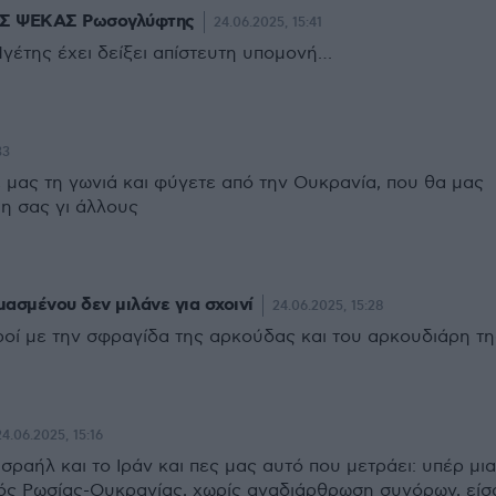
 ΨΕΚΑΣ Ρωσογλύφτης
24.06.2025, 15:41
γέτης έχει δείξει απίστευτη υπομονή…
33
 μας τη γωνιά και φύγετε από την Ουκρανία, που θα μας
μη σας γι άλλους
μασμένου δεν μιλάνε για σχοινί
24.06.2025, 15:28
κροί με την σφραγίδα της αρκούδας και του αρκουδιάρη τη
24.06.2025, 15:16
σραήλ και το Ιράν και πες μας αυτό που μετράει: υπέρ μι
ς Ρωσίας-Ουκρανίας, χωρίς αναδιάρθρωση συνόρων, είσα