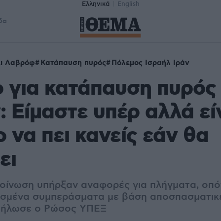
Ελληνικά
English
δα
έι Λαβρόφ
Κατάπαυση πυρός
Πόλεμος Ισραήλ Ιράν
 για κατάπαυση πυρός
ν: Είμαστε υπέρ αλλά εί
 να πει κανείς εάν θα
ει
οίνωση υπήρξαν αναφορές για πλήγματα, οπό
ασμένα συμπεράσματα με βάση αποσπασματικ
δήλωσε ο Ρώσος ΥΠΕΞ