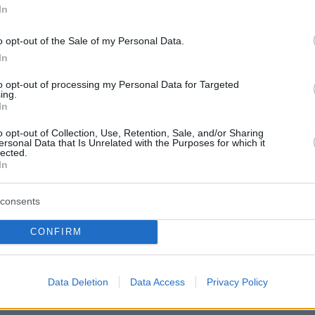
In
 ασανσέρ: Ήρθε η ώρα να εφαρμοστεί ο νόμο
o opt-out of the Sale of my Personal Data.
δεν... προλαβαίνουμε
In
to opt-out of processing my Personal Data for Targeted
Interview: Σταθερά πρώτη η ΝΔ με 31,3%,
ing.
 ΠΑΣΟΚ με 14,5% - Εκτός Βουλής με 2,9% ο
In
o opt-out of Collection, Use, Retention, Sale, and/or Sharing
ersonal Data that Is Unrelated with the Purposes for which it
lected.
In
protothema.gr στο Google News
ο
και μάθετε πρώτοι όλες
consents
Ειδήσεις
ελευταίες
από την Ελλάδα και τον Κόσμο, τη στιγ
CONFIRM
Protothema.gr
 στο
Α
ΠΡΟΣΘΗΚΗ ΣΧΟΛΙΟΥ
Data Deletion
Data Access
Privacy Policy
(11)