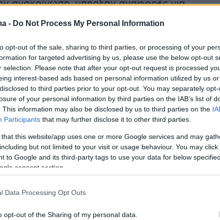
ην ανακοίνωση, υπήρξαν αναφορές για
α ανταλλαγή πληγμάτων μεταξύ του Ισραήλ και
ma -
Do Not Process My Personal Information
τά συνέπεια, ας μην βγάζουμε βεβιασμένα
α με βάση αποσπασματικές πληροφορίες».
to opt-out of the sale, sharing to third parties, or processing of your per
formation for targeted advertising by us, please use the below opt-out s
r selection. Please note that after your opt-out request is processed y
υ υπέγραψε συμφωνία στρατηγικής σύμπραξης
eing interest-based ads based on personal information utilized by us or
ν Ιανουάριο, έχει καταδικάσει τις ισραηλινές κ
disclosed to third parties prior to your opt-out. You may separately opt-
 επιθέσεις στο Ιράν ως παράνομες και
losure of your personal information by third parties on the IAB’s list of
. This information may also be disclosed by us to third parties on the
IA
ες. Το Ιράν ανταπάντησε πλήττοντας ισραηλιν
Participants
that may further disclose it to other third parties.
έτοντας στόχο αμερικανική στρατιωτική βάση σ
 that this website/app uses one or more Google services and may gath
including but not limited to your visit or usage behaviour. You may click 
 to Google and its third-party tags to use your data for below specifi
ερα:
ogle consent section.
l Data Processing Opt Outs
 εκεχειρία, ο υπ. Άμυνας του Ισραήλ ζήτησε
τό αντίποινα μετά τους πυραύλους από το Ιρ
o opt-out of the Sharing of my personal data.