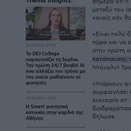
Thema Insights
σήμερα ότι η
μεταξύ του Ισ
κανείς εάν θα
«Είναι πολύ 
τώρα και να 
30.07.2026, 09:33
στην πρώτη α
Το DEI College
κατάπαυσης 
παρουσιάζει τη Sophia.
Την πρώτη 24/7 βοηθό AI
Ντόναλντ Τρα
που αλλάζει τον τρόπο με
τον οποίο μαθαίνουν οι
φοιτητές
«Υπάρχουν αν
συμφωνήσει σ
03.08.2026, 10:56
εκεχειρία επ’
Η Smart φοιτητική
διαδραμάτισα
κατοικία στην καρδιά της
δήλωσε.
Αθήνας