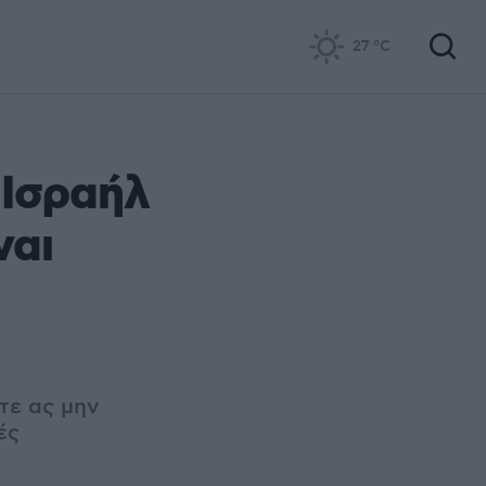
27
°C
 Ισραήλ
ναι
τε ας μην
ές