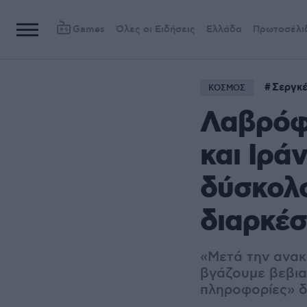
Games
Όλες οι Ειδήσεις
Ελλάδα
Πρωτοσέλι
Σεργκ
ΚΟΣΜΟΣ
Λαβρόφ
και Ιρά
δύσκολο
διαρκέσ
«Μετά την
ανακ
βγάζουμε βεβι
πληροφορίες» 