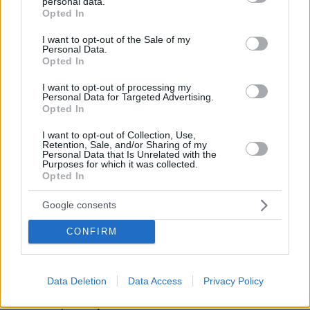
personal data.
grant or deny consent to Google and its third-party tags to
H Kaizen Gaming στο Παγκόσμιο Kύπελλο: Μία
Opted In
διοργάνωση, δώδεκα πόλεις, χιλιάδες κοινές στιγμές
use your data for below specified purposes in below Google
consent section.
I want to opt-out of the Sale of my
Personal Data.
04.08.2026, 11:20
Opted In
Πώς μια απλή ιδέα εξελίχθηκε σε κορυφαίο θεσμό
ρομποτικής στην Ελλάδα
I want to opt-out of processing my
Personal Data for Targeted Advertising.
Opted In
I want to opt-out of Collection, Use,
ΡΟΗ ΕΙΔΗΣΕΩΝ
Retention, Sale, and/or Sharing of my
Personal Data that Is Unrelated with the
Purposes for which it was collected.
Ειδήσεις
Δημοφιλή
Σχολιασμένα
Opted In
πριν 5 λεπτά
Google consents
Οι συνομιλίες με το Ιράν είναι σαν μια παρτίδα σκάκι,
λέει ο Τραμπ - Είμαστε επαγγελματίες παίκτες, απαντά η
CONFIRM
Τεχεράνη
πριν 9 λεπτά
Ευρωπαϊκό Πρωτάθλημα Στίβου: Ο σοβαρός
Data Deletion
Data Access
Privacy Policy
τραυματισμός του Φουρλάνι, έφυγε σε καροτσάκι από
το στάδιο, δείτε βίντεο