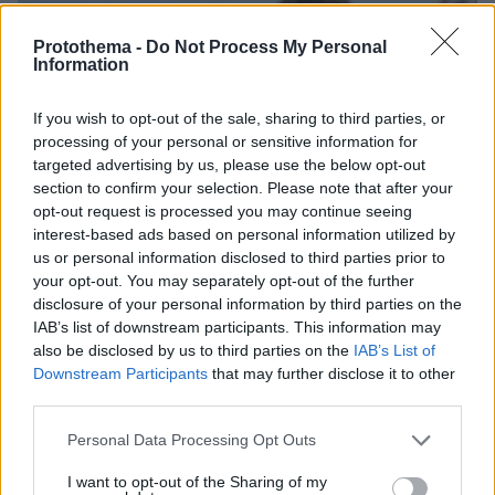
Protothema -
Do Not Process My Personal
Information
If you wish to opt-out of the sale, sharing to third parties, or
processing of your personal or sensitive information for
targeted advertising by us, please use the below opt-out
section to confirm your selection. Please note that after your
opt-out request is processed you may continue seeing
interest-based ads based on personal information utilized by
us or personal information disclosed to third parties prior to
your opt-out. You may separately opt-out of the further
disclosure of your personal information by third parties on the
IAB’s list of downstream participants. This information may
also be disclosed by us to third parties on the
IAB’s List of
Downstream Participants
that may further disclose it to other
third parties.
06.08.2026, 10:52
Από μαθητής, φοιτητής σε άλλη πόλη!
Please note that this website/app uses one or more Google
Personal Data Processing Opt Outs
services and may gather and store information including but
not limited to your visit or usage behaviour. You may click to
I want to opt-out of the Sharing of my
05.08.2026, 08:38