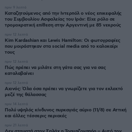
πριν 9 λεπτά
Καταζητούμενος από την Ιντερπόλ ο νέος επικεφαλής
του Συμβουλίου Ασφαλείας του Ιράν: Είχε ρόλο σε
τρομοκρατική επίθεση στην Αργεντινή με 85 νεκρούς
πριν 12 λεπτά
Kim Kardashian και Lewis Hamilton: Οι φωτογραφίες
που μοιράστηκαν στα social media από το καλοκαίρι
τους
πριν 12 λεπτά
Πώς πρέπει να μιλάτε στη γάτα σας για να σας
καταλαβαίνει
πριν 12 λεπτά
Αχινός: Όλα όσα πρέπει να γνωρίζετε για τον εκλεκτό
μεζέ της θάλασσας
πριν 14 λεπτά
Πολύ υψηλός κίνδυνος πυρκαγιάς αύριο (11/8) σε Αττική
και άλλες τέσσερις περιοχές
πριν 21 λεπτά
Δεν σταματά στον Σαλάχ η Τραμπζονσπόρ – Αυτό τον