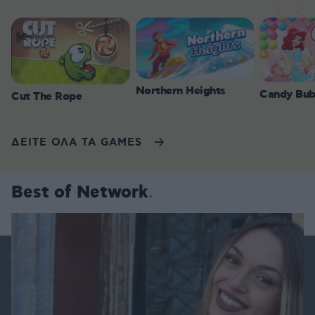
Northern Heights
Candy Bub
Cut The Rope
ΔΕΙΤΕ ΟΛΑ ΤΑ GAMES
Best of Network