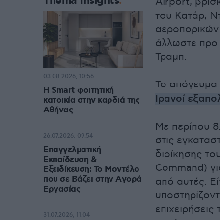
Thema Insights
Airport, βρί
του Κατάρ, Ν
αεροπορικών 
άλλωστε προ 
Τραμπ.
03.08.2026, 10:56
Το απόγευμα 
Η Smart φοιτητική
Ιρανοί εξαπο
κατοικία στην καρδιά της
Αθήνας
Με περίπου 8
26.07.2026, 09:54
στις εγκαταστ
Επαγγελματική
διοίκησης το
Εκπαίδευση &
Command) για
Εξειδίκευση: Το Mοντέλο
που σε Bάζει στην Aγορά
από αυτές. Ε
Eργασίας
υποστηρίζοντ
επιχειρήσεις
31.07.2026, 11:04