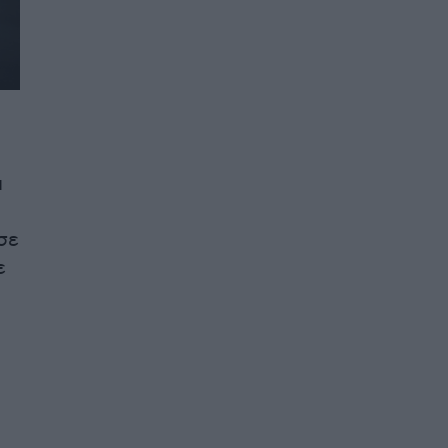
ι
σε
ε