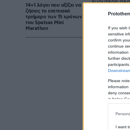
ευρύτερη περ
14+1 λόγοι που αξίζει να
ζήσεις το επετειακό
Protothe
τριήμερο των 15 χρόνων
του Spetses Mini
Marathon
If you wish 
sensitive in
confirm you
continue se
information 
further disc
participants
Downstream 
Please note
information 
deny consent
in below Go
Persona
I want t