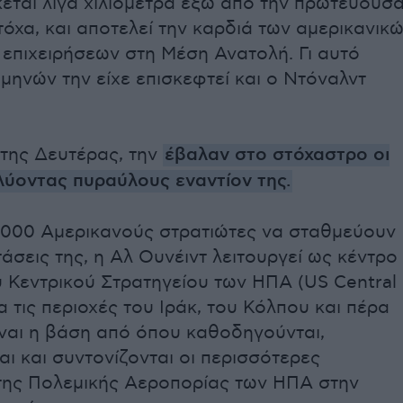
σκεται λίγα χιλιόμετρα έξω από την πρωτεύουσ
τόχα, και αποτελεί την καρδιά των αμερικανικ
επιχειρήσεων στη Μέση Ανατολή. Γι αυτό
μηνών την είχε επισκεφτεί και ο Ντόναλντ
της Δευτέρας, την
έβαλαν στο στόχαστρο οι
λύοντας πυραύλους εναντίον της.
.000 Αμερικανούς στρατιώτες να σταθμεύουν
άσεις της, η Αλ Ουνέιντ λειτουργεί ως κέντρο
υ Κεντρικού Στρατηγείου των ΗΠΑ (US Central
 τις περιοχές του Ιράκ, του Κόλπου και πέρα
ίναι η βάση από όπου καθοδηγούνται,
αι και συντονίζονται οι περισσότερες
 της Πολεμικής Αεροπορίας των ΗΠΑ στην