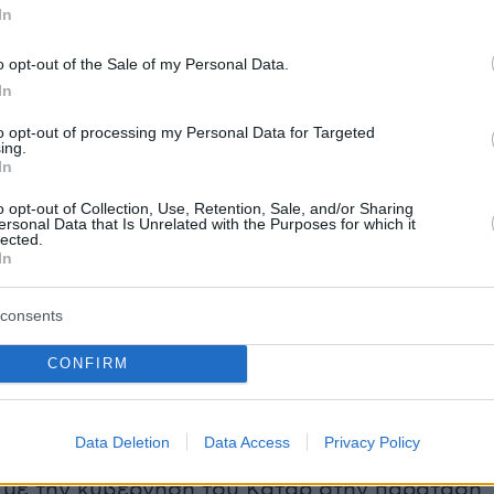
In
ενεί επίσης δυνάμεις του Ηνωμένου Βασιλείου
ονται περιοδικά, ενώ διαθέτει τον μακρύτερο
o opt-out of the Sale of my Personal Data.
σγείωσης στον Κόλπο, στοιχείο που της
In
ίσιμη σημασία για μεταφορές βαρέων φορτίων
to opt-out of processing my Personal Data for Targeted
ικών μέσων.
ing.
In
 ΗΠΑ–Κατάρ στο στρατιωτικό επίπεδο ξεκίνη
o opt-out of Collection, Use, Retention, Sale, and/or Sharing
ersonal Data that Is Unrelated with the Purposes for which it
000, όταν το Κατάρ παραχώρησε πρόσβαση
lected.
In
ιντ. Τον Δεκέμβριο του 2002 υπογράφηκε
ρής συμφωνία, που αναγνώριζε πλήρως την
consents
στρατιωτική παρουσία στη χώρα. Από το 2001, 
πό την άμεση διαχείριση των Ηνωμένων
CONFIRM
Data Deletion
Data Access
Privacy Policy
φωνα με ρεπορτάζ του CNN, οι ΗΠΑ
με την κυβέρνηση του Κατάρ στην παράταση