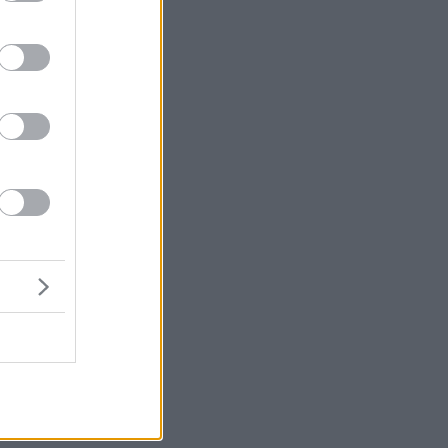
,
σε
η