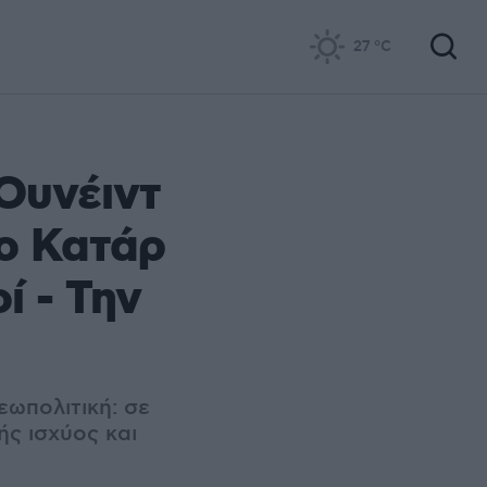
27
°C
 Ουνέιντ
το Κατάρ
ί - Την
εωπολιτική: σε
ής ισχύος και