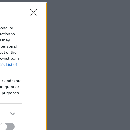
sonal or
ection to
ou may
 personal
out of the
 downstream
B’s List of
er and store
to grant or
ed purposes