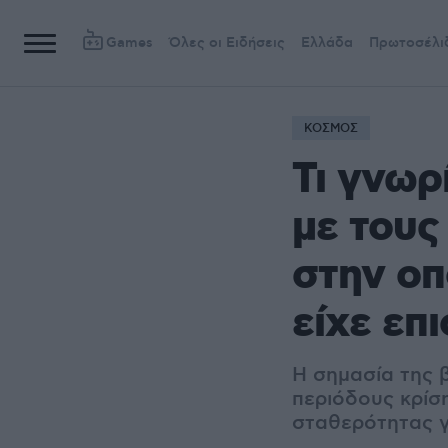
Games
Όλες οι Ειδήσεις
Ελλάδα
Πρωτοσέλι
ΚΟΣΜΟΣ
Τι γνωρ
με τους
στην οπ
είχε επ
Η σημασία της β
περιόδους κρίση
σταθερότητας γ