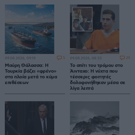
5
25
09.08.2026, 09:19
09.08.2026, 08:33
Μαύρη Θάλασσα: Η
Το σπίτι του τρόμου στο
Τουρκία βάζει «φρένο»
Άινταχο: Η νύχτα που
στα πλοία μετά το κύμα
τέσσερις φοιτητές
επιθέσεων
δολοφονήθηκαν μέσα σε
λίγα λεπτά