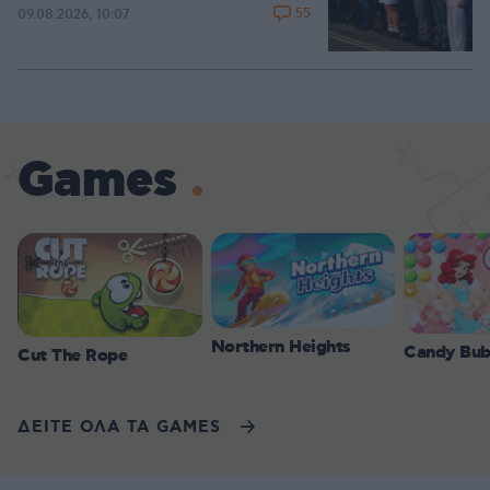
55
09.08.2026, 10:07
Games
Northern Heights
Candy Bub
Cut The Rope
ΔΕΙΤΕ ΟΛΑ ΤΑ GAMES