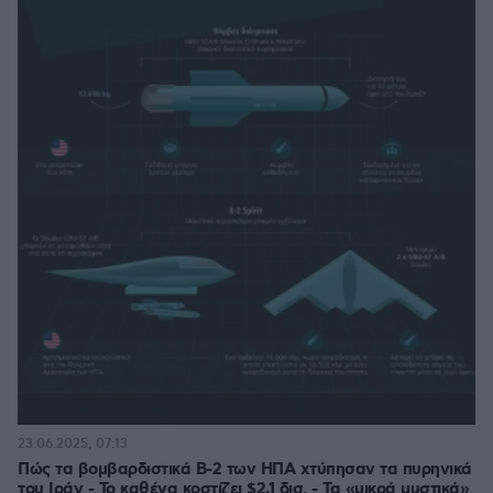
23.06.2025, 07:13
Πώς τα βομβαρδιστικά Β-2 των ΗΠΑ χτύπησαν τα πυρηνικά
του Ιράν - Το καθένα κοστίζει $2,1 δισ. - Τα «μικρά μυστικά»