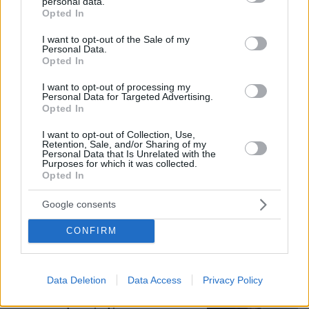
personal data.
grant or deny consent to Google and its third-party tags to
Opted In
use your data for below specified purposes in below Google
consent section.
I want to opt-out of the Sale of my
Personal Data.
Opted In
I want to opt-out of processing my
Personal Data for Targeted Advertising.
Opted In
I want to opt-out of Collection, Use,
Retention, Sale, and/or Sharing of my
Personal Data that Is Unrelated with the
Purposes for which it was collected.
Opted In
Loaded
:
100.00%
Google consents
09.08.2026, 11:17
Ελικόπτερο «πάρκαρε» στο Σαρακήνικο για να
CONFIRM
κάνουν μπάνιο οι επιβάτες του, δείτε βίντεο
Νεαρός Παλαιστίνιος κλείδωσε
Data Deletion
Data Access
Privacy Policy
ανήλικη στο σπίτι του στα Χανιά, την
έσωσαν οι φωνές της