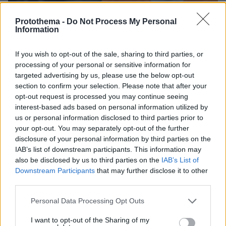
Protothema -
Do Not Process My Personal
Information
If you wish to opt-out of the sale, sharing to third parties, or
processing of your personal or sensitive information for
targeted advertising by us, please use the below opt-out
section to confirm your selection. Please note that after your
opt-out request is processed you may continue seeing
09.08.2026, 08:33
interest-based ads based on personal information utilized by
Το σπίτι του τρόμου στο Άινταχο: Η νύχτα που
us or personal information disclosed to third parties prior to
τέσσερις φοιτητές δολοφονήθηκαν μέσα σε λίγα
your opt-out. You may separately opt-out of the further
λεπτά
disclosure of your personal information by third parties on the
IAB’s list of downstream participants. This information may
also be disclosed by us to third parties on the
IAB’s List of
Downstream Participants
that may further disclose it to other
third parties.
Please note that this website/app uses one or more Google
Personal Data Processing Opt Outs
services and may gather and store information including but
not limited to your visit or usage behaviour. You may click to
I want to opt-out of the Sharing of my