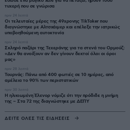
έδωσε ένα μαγικό χαλί για να πετάξω, ήμουν τόσο
τυχερή που σε γνώρισα
πριν 24 λεπτά
Οι τελευταίες μέρες της 49χρονης TikToker που
διαγνώστηκε με Αλτσχάιμερ και επέλεξε την ιατρικώς
υποβοηθούμενη αυτοκτονία
πριν 24 λεπτά
Σκληρό παζάρι της Τεχεράνης για τα στενά του Ορμούζ:
«Δεν θα ανοίξουν αν δεν γίνουν δεκτοί όλοι οι όροι
μας»
πριν 28 λεπτά
Τουρνάς: Πάνω από 400 φωτιές σε 10 ημέρες, από
αμέλεια το 90% των περιστατικών
πριν 30 λεπτά
Η ηλικιωμένη Έλενορ νόμιζε ότι την πρόδιδε η μνήμη
της – Στα 72 της διαγνώστηκε με ΔΕΠΥ
ΔΕΙΤΕ ΟΛΕΣ ΤΙΣ ΕΙΔΗΣΕΙΣ