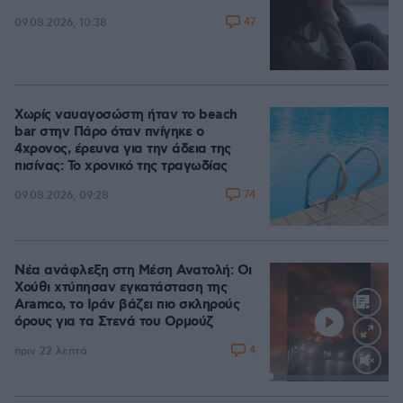
47
09.08.2026, 10:38
Χωρίς ναυαγοσώστη ήταν το beach
bar στην Πάρο όταν πνίγηκε ο
4χρονος, έρευνα για την άδεια της
πισίνας: Το χρονικό της τραγωδίας
74
09.08.2026, 09:28
Νέα ανάφλεξη στη Μέση Ανατολή: Οι
Χούθι χτύπησαν εγκατάσταση της
Aramco, το Ιράν βάζει πιο σκληρούς
όρους για τα Στενά του Ορμούζ
4
πριν 22 λεπτά
Loaded
:
100.00%