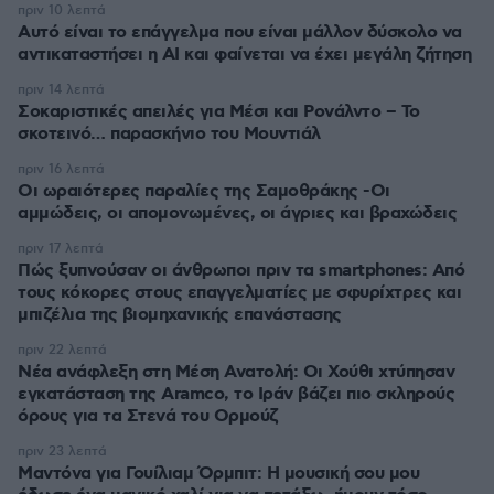
πριν 10 λεπτά
Αυτό είναι το επάγγελμα που είναι μάλλον δύσκολο να
αντικαταστήσει η AI και φαίνεται να έχει μεγάλη ζήτηση
πριν 14 λεπτά
Σοκαριστικές απειλές για Μέσι και Ρονάλντο – Το
σκοτεινό… παρασκήνιο του Μουντιάλ
πριν 16 λεπτά
Οι ωραιότερες παραλίες της Σαμοθράκης -Οι
αμμώδεις, οι απομονωμένες, οι άγριες και βραχώδεις
πριν 17 λεπτά
Πώς ξυπνούσαν οι άνθρωποι πριν τα smartphones: Από
τους κόκορες στους επαγγελματίες με σφυρίχτρες και
μπιζέλια της βιομηχανικής επανάστασης
πριν 22 λεπτά
Νέα ανάφλεξη στη Μέση Ανατολή: Οι Χούθι χτύπησαν
εγκατάσταση της Aramco, το Ιράν βάζει πιο σκληρούς
όρους για τα Στενά του Ορμούζ
πριν 23 λεπτά
Μαντόνα για Γουίλιαμ Όρμπιτ: Η μουσική σου μου