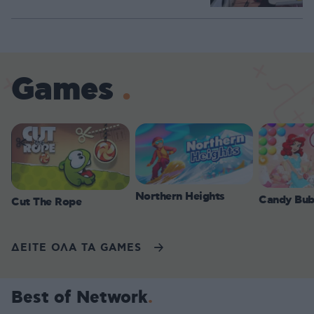
Games
Northern Heights
Candy Bub
Cut The Rope
ΔΕΙΤΕ ΟΛΑ ΤΑ GAMES
Best of Network