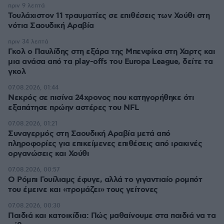
πριν 9 λεπτά
Τουλάχιστον 11 τραυματίες σε επιθέσεις των Χούθι στη
νότια Σαουδική Αραβία
πριν 34 λεπτά
Γκολ ο Παυλίδης στη εξάρα της Μπενφίκα στη Χαρτς και
μια ανάσα από τα play-offs του Europa League, δείτε τα
γκολ
07.08.2026, 01:44
Νεκρός σε πισίνα 24χρονος που κατηγορήθηκε ότι
εξαπάτησε πρώην αστέρες του NFL
07.08.2026, 01:21
Συναγερμός στη Σαουδική Αραβία μετά από
πληροφορίες για επικείμενες επιθέσεις από ιρακινές
οργανώσεις και Χούθι
07.08.2026, 00:57
Ο Ρόμπι Γουίλιαμς έφυγε, αλλά το γιγαντιαίο ρομπότ
του έμεινε και «τρομάζει» τους γείτονες
07.08.2026, 00:30
Παιδιά και κατοικίδια: Πώς μαθαίνουμε στα παιδιά να τα