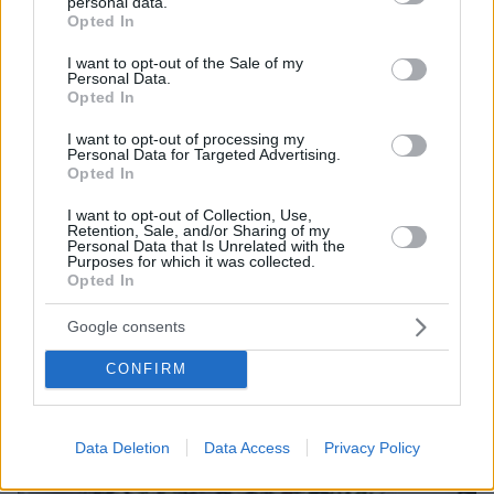
personal data.
grant or deny consent to Google and its third-party tags to
06.08.2026, 23:17
Opted In
use your data for below specified purposes in below Google
Στη ΓΑΔΑ κρατείται η 46χρονη που κατηγορείται
consent section.
για την επίθεση στη Marfin, δείτε βίντεο και
I want to opt-out of the Sale of my
Personal Data.
φωτογραφίες
Opted In
I want to opt-out of processing my
Personal Data for Targeted Advertising.
Opted In
I want to opt-out of Collection, Use,
Retention, Sale, and/or Sharing of my
Personal Data that Is Unrelated with the
Purposes for which it was collected.
Opted In
Google consents
CONFIRM
Data Deletion
Data Access
Privacy Policy