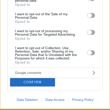
personal data.
grant or deny consent to Google and its third-party tags to
λα Εσπριέγια, δείτε βίντεο
Opted In
use your data for below specified purposes in below Google
08.08.2026, 01:56
consent section.
I want to opt-out of the Sale of my
Αποκαλύψεις Telegraph για τον Ινφαντίνο: Η εξαψήφια
Personal Data.
αποζημίωση σε πρώην εργαζόμενη της UEFA και η
Opted In
φερόμενη σχέση τους
I want to opt-out of processing my
Personal Data for Targeted Advertising.
08.08.2026, 01:25
Opted In
Ρωσία για το drone με εκρηκτικά σε γερμανικό
αεροδρόμιο: «Βιαστικά στημένη προβοκάτσια»
I want to opt-out of Collection, Use,
Retention, Sale, and/or Sharing of my
08.08.2026, 01:00
Personal Data that Is Unrelated with the
Ιδέες για πρωινό έτοιμο από το βράδυ: Εύκολες και
Purposes for which it was collected.
θρεπτικές επιλογές για κάθε μέρα
Opted In
08.08.2026, 00:50
Google consents
Ρωσικό πλήγμα προκάλεσε ζημιές σε γήπεδο στην
Οδησσό μία ημέρα πριν από αγώνα πρωταθλήματος,
CONFIRM
δείτε βίντεο
08.08.2026, 00:30
Είδατε σαμιαμίδι στο σπίτι σας; Γιατί δεν πρέπει να το
Data Deletion
Data Access
Privacy Policy
σκοτώσετε