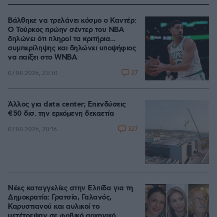
Βάλθηκε να τρελάνει κόσμο ο Καντέρ:
Ο Τούρκος πρώην σέντερ του NBA
δηλώνει ότι πληροί τα κριτήρια...
συμπερίληψης και δηλώνει υποψήφιος
να παίξει στο WNBA
27
07.08.2026, 23:30
Άλλος για data center; Επενδύσεις
€50 δισ. την ερχόμενη δεκαετία
327
07.08.2026, 20:16
Νέες καταγγελίες στην Ελπίδα για τη
Δημοκρατία: Γρατσία, Γαλανός,
Καρυστιανού και αυλικοί το
μετέτρεψαν σε φοβικό αρχηγικό