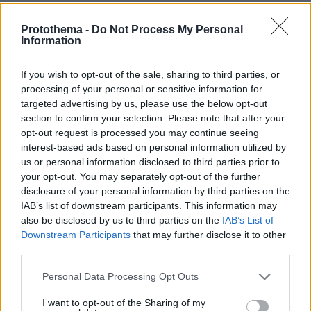
ΡΟΗ ΕΙΔΗΣΕΩΝ
Protothema -
Do Not Process My Personal
Information
Ειδήσεις
Δημοφιλή
Σχολιασμένα
If you wish to opt-out of the sale, sharing to third parties, or
πριν μία ώρα
processing of your personal or sensitive information for
Ρωσικά πλήγματα σε Κίεβο και Μπροβαρί: Τρεις νεκροί,
targeted advertising by us, please use the below opt-out
ανάμεσά τους ένα παιδί
section to confirm your selection. Please note that after your
08.08.2026, 03:37
opt-out request is processed you may continue seeing
Ήττα της Σάκκαρη με 2-0 από την Γκοφ και αποκλεισμός
interest-based ads based on personal information utilized by
στο Τορόντο
us or personal information disclosed to third parties prior to
your opt-out. You may separately opt-out of the further
08.08.2026, 03:31
disclosure of your personal information by third parties on the
Ο Κούτσιας πέτυχε το πρώτο γκολ της φετινής Primeira
IAB’s list of downstream participants. This information may
Liga, δείτε το γκολ
also be disclosed by us to third parties on the
IAB’s List of
08.08.2026, 03:00
Downstream Participants
that may further disclose it to other
Ο Τραμπ προσφεύγει στο Ανώτατο Δικαστήριο: «Εθνική
third parties.
ντροπή» το μπλόκο στην αίθουσα χορού του Λευκού
Οίκου
Please note that this website/app uses one or more Google
Personal Data Processing Opt Outs
services and may gather and store information including but
08.08.2026, 02:28
not limited to your visit or usage behaviour. You may click to
I want to opt-out of the Sharing of my
Ορκίστηκε πρόεδρος της Κολομβίας ο Αμπελάρδο ντε