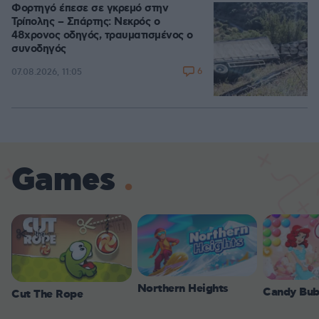
Φορτηγό έπεσε σε γκρεμό στην
Τρίπολης – Σπάρτης: Νεκρός ο
48χρονος οδηγός, τραυματισμένος ο
συνοδηγός
6
07.08.2026, 11:05
Games
Northern Heights
Candy Bub
Cut The Rope