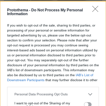
Protothema -
Do Not Process My Personal
Information
If you wish to opt-out of the sale, sharing to third parties, or
processing of your personal or sensitive information for
targeted advertising by us, please use the below opt-out
section to confirm your selection. Please note that after your
opt-out request is processed you may continue seeing
interest-based ads based on personal information utilized by
us or personal information disclosed to third parties prior to
your opt-out. You may separately opt-out of the further
disclosure of your personal information by third parties on the
IAB’s list of downstream participants. This information may
also be disclosed by us to third parties on the
IAB’s List of
Downstream Participants
that may further disclose it to other
third parties.
Loaded
:
Please note that this website/app uses one or more Google
Personal Data Processing Opt Outs
100.00%
πριν 37 λεπτά
services and may gather and store information including but
Η Κολομβία κηρύχθηκε σε κατάσταση «εθνικής
not limited to your visit or usage behaviour. You may click to
I want to opt-out of the Sharing of my