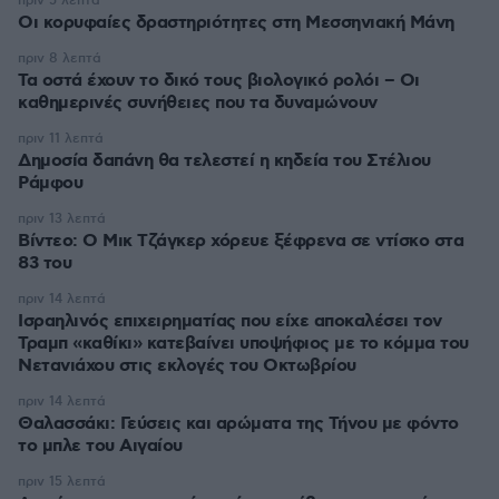
πριν 5 λεπτά
Οι κορυφαίες δραστηριότητες στη Μεσσηνιακή Μάνη
πριν 8 λεπτά
Τα οστά έχουν το δικό τους βιολογικό ρολόι – Οι
καθημερινές συνήθειες που τα δυναμώνουν
πριν 11 λεπτά
Δημοσία δαπάνη θα τελεστεί η κηδεία του Στέλιου
Ράμφου
πριν 13 λεπτά
Βίντεο: Ο Μικ Τζάγκερ χόρευε ξέφρενα σε ντίσκο στα
83 του
πριν 14 λεπτά
Ισραηλινός επιχειρηματίας που είχε αποκαλέσει τον
Τραμπ «καθίκι» κατεβαίνει υποψήφιος με το κόμμα του
Νετανιάχου στις εκλογές του Οκτωβρίου
πριν 14 λεπτά
Θαλασσάκι: Γεύσεις και αρώματα της Τήνου με φόντο
το μπλε του Αιγαίου
πριν 15 λεπτά