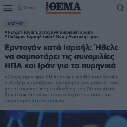
Games
ΚΟΣΜΟΣ
Ρετζέπ Ταγίπ Ερντογάν
Τουρκία
Ισραήλ
Πόλεμος Ισραήλ Ιράν
Μέση Ανατολή
Ιράν
Ερντογάν κατά Ισραήλ: Ήθελε
να σαμποτάρει τις συνομιλίες
ΗΠΑ και Ιράν για τα πυρηνικά
«Όπως πριν από 90 χρόνια η σπίθα που άναψε
ο Χίτλερ πυρπόλησε ολόκληρο τον κόσμο, έτσι
και οι σιωνιστικές επιδιώξεις του Νετανιάχου
δεν στοχεύουν σε τίποτα λιγότερο από την
παγκόσμια καταστροφή»