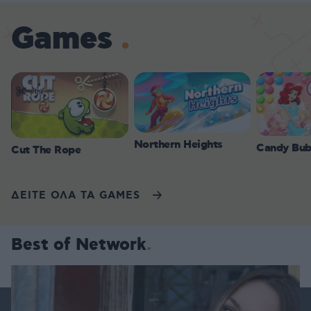
Games
Northern Heights
Candy Bub
Cut The Rope
ΔΕΙΤΕ ΟΛΑ ΤΑ GAMES
Best of Network