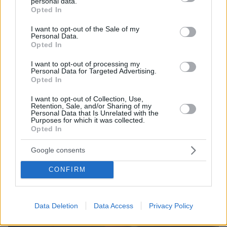
καταστροφής» μετά τον σεισμό των 7,4 Ρίχτερ:
personal data.
grant or deny consent to Google and its third-party tags to
Opted In
Πάνω από 110 νεκροί, ανάμεσά τους και παιδιά,
use your data for below specified purposes in below Google
έρευνες για εγκλωβισμένους
consent section.
I want to opt-out of the Sale of my
Personal Data.
Opted In
I want to opt-out of processing my
Personal Data for Targeted Advertising.
Opted In
I want to opt-out of Collection, Use,
Retention, Sale, and/or Sharing of my
Personal Data that Is Unrelated with the
Purposes for which it was collected.
Opted In
Google consents
CONFIRM
Data Deletion
Data Access
Privacy Policy