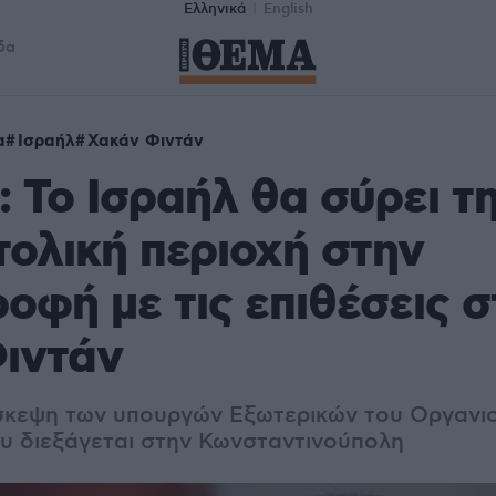
Ελληνικά
English
δα
α
Ισραήλ
Χακάν Φιντάν
: Το Ισραήλ θα σύρει τ
ολική περιοχή στην
οφή με τις επιθέσεις σ
Φιντάν
σκεψη των υπουργών Εξωτερικών του Οργανισ
υ διεξάγεται στην Κωνσταντινούπολη