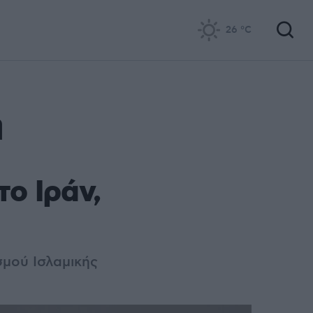
26
°C
η
το Ιράν,
μού Ισλαμικής