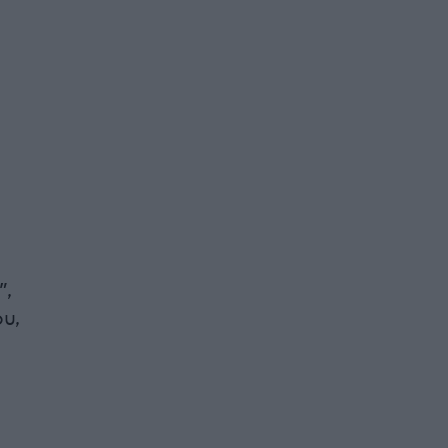
”,
υ,