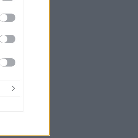
μή
ένα