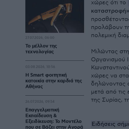
χώρες ότι το
καταστροφή
προσθέτοντας
προλάβουν τη
πολεμική δια
27.07.2026, 06:00
Το μέλλον της
Μιλώντας στ
τεχνολογίας
Οργανισμού Ι
Κωνσταντινού
03.08.2026, 10:56
Η Smart φοιτητική
χώρες να στα
κατοικία στην καρδιά της
δηλώνοντας ό
Αθήνας
μετά από τις 
της Συρίας, τ
26.07.2026, 09:54
Επαγγελματική
Εκπαίδευση &
Εξειδίκευση: Το Mοντέλο
Ειδήσεις σήμ
που σε Bάζει στην Aγορά