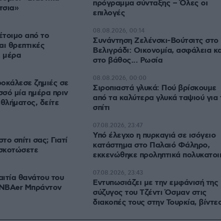
πρόγραμμα σύνταξης – Όλες οι
τσια»
επιλογές
08.08.2026, 00:14
έτοιμο από το
Συνάντηση Ζελένσκι-Βούτσιτς στο
αι θρεπτικές
Βελιγράδι: Οικονομία, ασφάλεια κα
ε μέρα
στο βάθος... Ρωσία
08.08.2026, 00:00
οκάλεσε ζημιές σε
Σιροπιαστά γλυκά: Πού βρίσκουμε
σό μία ημέρα πριν
από τα καλύτερα γλυκά ταψιού για 
θλήματος, δείτε
σπίτι
07.08.2026, 23:47
Υπό έλεγχο η πυρκαγιά σε ισόγειο
το σπίτι σας; Γιατί
κατάστημα στο Παλαιό Φάληρο,
 σκοτώσετε
εκκενώθηκε προληπτικά πολυκατοι
07.08.2026, 23:43
ιτία θανάτου του
Εντυπωσιάζει με την εμφάνισή της 
 NBAer Μπράντον
σύζυγος του Τζέντι Όσμαν στις
διακοπές τους στην Τουρκία, βίντε