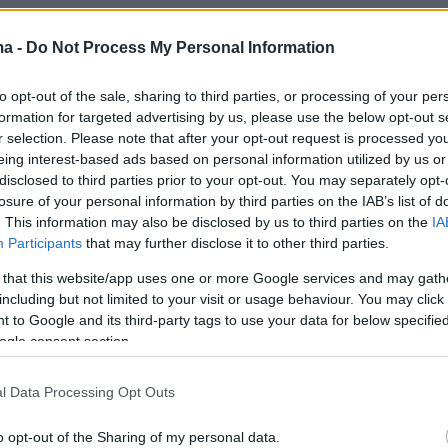
ης Αττικής που θα μπουν νέες κάμερες στους
ma -
Do Not Process My Personal Information
 οδηγοί θα ενημερώνονται άμεσα με SMS για τ
to opt-out of the sale, sharing to third parties, or processing of your per
formation for targeted advertising by us, please use the below opt-out s
r selection. Please note that after your opt-out request is processed y
ιδί μου μόνη»: Το σκοτεινό παρελθόν της
eing interest-based ads based on personal information utilized by us or
disclosed to third parties prior to your opt-out. You may separately opt-
ης καθαριότητας - Bιασμοί, κακοποίηση και
losure of your personal information by third parties on the IAB’s list of
. This information may also be disclosed by us to third parties on the
IA
Participants
that may further disclose it to other third parties.
r: Εντυπωσιακά πλάνα από τον ουρανοξύστη
 that this website/app uses one or more Google services and may gath
δη τα 113 μέτρα ύψος
including but not limited to your visit or usage behaviour. You may click 
 to Google and its third-party tags to use your data for below specifi
ogle consent section.
l Data Processing Opt Outs
o opt-out of the Sharing of my personal data.