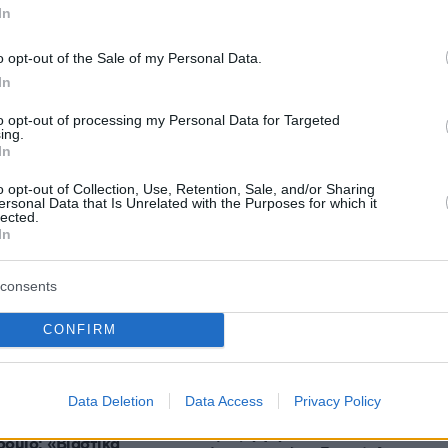
In
o opt-out of the Sale of my Personal Data.
In
to opt-out of processing my Personal Data for Targeted
protothema.gr στο Google News
ο
και μάθετε πρώτοι όλες
ing.
In
o opt-out of Collection, Use, Retention, Sale, and/or Sharing
Ειδήσεις
ελευταίες
από την Ελλάδα και τον Κόσμο, τη στιγ
ersonal Data that Is Unrelated with the Purposes for which it
lected.
Protothema.gr
 στο
In
consents
CONFIRM
Ειδήσεις
Δημοφιλή
Σχολιασμ
ΣΕΩΝ
Data Deletion
Data Access
Privacy Policy
08.08.2026, 00:18
e με εκρηκτικά σε
Πώς εξαργυρώνεται το ιδιωτικό
όμιο: «Βιαστικά