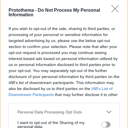
Απομένουν
2500
χαρακτήρες
Protothema -
Do Not Process My Personal
Information
If you wish to opt-out of the sale, sharing to third parties, or
processing of your personal or sensitive information for
targeted advertising by us, please use the below opt-out
section to confirm your selection. Please note that after your
* Υποχρεωτικά πεδία
opt-out request is processed you may continue seeing
interest-based ads based on personal information utilized by
us or personal information disclosed to third parties prior to
your opt-out. You may separately opt-out of the further
ΡΟΗ ΕΙΔΗΣΕΩΝ
disclosure of your personal information by third parties on the
IAB’s list of downstream participants. This information may
Ειδήσεις
Δημοφιλή
Σχολιασμένα
also be disclosed by us to third parties on the
IAB’s List of
Downstream Participants
that may further disclose it to other
09.08.2026, 03:05
third parties.
Τουλάχιστον τρεις νεκροί και πολλοί τραυματίες
εξαιτίας ρωσικών πληγμάτων στην Ουκρανία
Please note that this website/app uses one or more Google
Personal Data Processing Opt Outs
services and may gather and store information including but
09.08.2026, 02:46
not limited to your visit or usage behaviour. You may click to
I want to opt-out of the Sharing of my
Συναγερμός στην Έδεσσα για την εξαφάνιση 31χρονου
personal data.