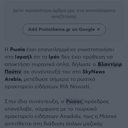
Δείτε περισσότερα άρθρα μας
στα αποτελέσματα
αναζήτησης
Add Protothema.gr on Google
Ρωσία
Η
έχει επανειλημμένα γνωστοποιήσει
Ισραήλ
Ιράν
στο
ότι το
δεν έχει πρόθεση να
Βλαντίμιρ
αποκτήσει πυρηνικά όπλα, δήλωσε ο
Πούτιν
SkyNews
σε συνέντευξή του στο
Arabia,
μετέδωσε σήμερα το ρωσικό
πρακτορείο ειδήσεων RIA Novosti.
Στην ίδια συνέντευξη, ο
Ρώσος
πρόεδρος
επανέλαβε, σύμφωνα με το τουρκικό
πρακτορείο ειδήσεων Anadolu, πως η Μόσχα
αντιτίθεται στη διάδοση όπλων μαζικής