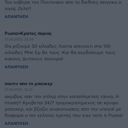
Τον εσβησε τον Πουτινακο απο το διεθνες σκηνικο ο
γιγας Ζελε!!
ΑΠΑΝΤΗΣΗ
Ρωσια=Κρατος παριας
21.06.2025, 22:24
Θα ριξουμε 50 χιλιαδες Λαντα απεναντι στα 100
χιλιαδες Μπε Εμ Βε τους. Και θα κερδισουμε τους
κακους Δυτικους σιγουρα!
ΑΠΑΝΤΗΣΗ
πουτιν απο το μπανκερ
21.06.2025, 22:21
ακριβως σαν τον χιτλερ στην καταπληκτικη ταινια, Η
πτωση!! Κρυβεται 24/7 τρομοκρατημενος σε κρυφο
μπανκερ, και βζαζει ανακοινωσεις απο την υπογα! με
διαφορα ο πιο γελοιος ηγετης που ειχε ποτε η Ρωσια!
ΑΠΑΝΤΗΣΗ