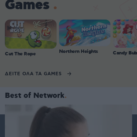
Games
Northern Heights
Candy Bub
Cut The Rope
ΔΕΙΤΕ ΟΛΑ ΤΑ GAMES
Best of Network