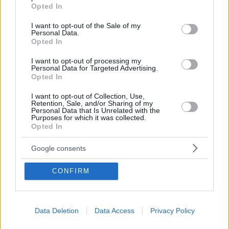
grant or deny consent to Google and its third-party tags to
Opted In
09.08.2026, 02:08
use your data for below specified purposes in below Google
«Δώρο» 1 δισ. δολαρίων στη Κολομβία από τις ΗΠΑ
consent section.
I want to opt-out of the Sale of my
μετά την ορκωμοσία του νέου τραμπικού προέδρου
Personal Data.
Opted In
09.08.2026, 01:31
Τουλάχιστον 22 νεκροί κατά τη σύγκρουση δύο
I want to opt-out of processing my
λεωφορείων στον Νίγηρα
Personal Data for Targeted Advertising.
Opted In
09.08.2026, 01:00
7 ηπειρώτικες πίτες: Φτιάχνουμε πλασίντα, κοθρόπιτα,
I want to opt-out of Collection, Use,
Retention, Sale, and/or Sharing of my
μπατσαριά, και άλλες που λατρεύουμε
Personal Data that Is Unrelated with the
Purposes for which it was collected.
09.08.2026, 00:59
Opted In
Συντριβή ελικοπτέρου στο Ρίο ντε Τζανέιρο, νεκροί οι
τέσσερις επιβαίνοντες
Google consents
09.08.2026, 00:42
Εκτός ελέγχου μεγάλη δασική πυρκαγιά στον Καναδά,
CONFIRM
χιλιάδες αναγκάστηκαν να εγκαταλείψουν τις εστίες
τους
09.08.2026, 00:30
Data Deletion
Data Access
Privacy Policy
Ποιοι μπορεί να είναι οι λόγοι που μια γάτα τινάζεται
στον ύπνο της