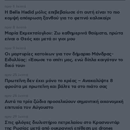
πριν 6 λεπτά
Η Bella Hadid μόλις επιβεβαίωσε ότι αυτή είναι το πιο
κομψή απόχρωση ξανθού για το φετινό καλοκαίρι
πριν 8 λεπτά
Μαρία Εκμεκτσίογλου: Ζω καθημερινά θαύματα, πρώτα
είναι ο Θεός και μετά οι γιοι μου
πριν 9 λεπτά
Οι μαρτυρίες κατοίκων για τον δήμαρχο Μάνδρας-
Ειδυλλίας: «Έσωσε το σπίτι μας, ενώ δίπλα καιγόταν το
δικό του»
πριν 25 λεπτά
Πρωτεΐνη δεν έχει μόνο το κρέας – Ανακαλύψτε 8
φρούτα με πρωτεΐνη και βάλτε τα στο πιάτο σας
πριν 26 λεπτά
Αυτά τα τρία ζώδια προσελκύουν σημαντική οικονομική
επιτυχία τον Αύγουστο
πριν 29 λεπτά
Στις φλόγες διυλιστήριο πετρελαίου στο Κρασνοντάρ
της Ρωσίας μετά από ουκρανική επίθεση με drones