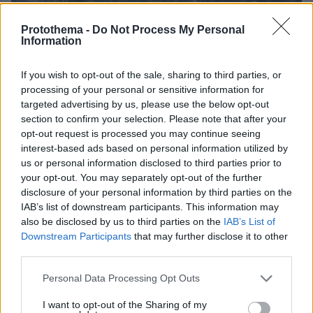
Protothema -
Do Not Process My Personal
Information
If you wish to opt-out of the sale, sharing to third parties, or
processing of your personal or sensitive information for
targeted advertising by us, please use the below opt-out
section to confirm your selection. Please note that after your
opt-out request is processed you may continue seeing
interest-based ads based on personal information utilized by
us or personal information disclosed to third parties prior to
your opt-out. You may separately opt-out of the further
disclosure of your personal information by third parties on the
IAB’s list of downstream participants. This information may
also be disclosed by us to third parties on the
IAB’s List of
12.06.2025, 14:40
Downstream Participants
that may further disclose it to other
Το σενάριο να μπήκαν πουλιά στους κινητήρες του
third parties.
αεροσκάφους στην Ινδία «βλέπουν» οι ειδικοί - Είναι το
πρώτο Boeing 787 Dreamliner που πέφτει στα 14 χρόνια που
Please note that this website/app uses one or more Google
Personal Data Processing Opt Outs
πετάει
services and may gather and store information including but
not limited to your visit or usage behaviour. You may click to
I want to opt-out of the Sharing of my