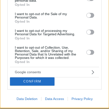
personal data.
grant or deny consent to Google and its third-party tags to
Opted In
use your data for below specified purposes in below Google
consent section.
I want to opt-out of the Sale of my
Personal Data.
Opted In
I want to opt-out of processing my
Personal Data for Targeted Advertising.
Opted In
I want to opt-out of Collection, Use,
Retention, Sale, and/or Sharing of my
Personal Data that Is Unrelated with the
Purposes for which it was collected.
Opted In
Google consents
CONFIRM
Data Deletion
Data Access
Privacy Policy
12.06.2025, 11:48