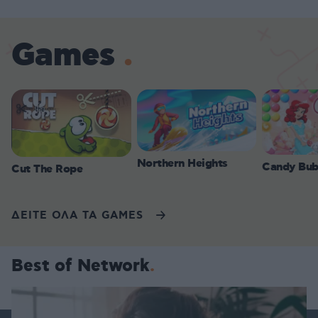
Games
Northern Heights
Candy Bub
Cut The Rope
ΔΕΙΤΕ ΟΛΑ ΤΑ GAMES
Best of Network