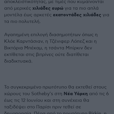
αποκλειστικότητας, με τιμές που κυμαίνονται
χιλιάδες ευρώ
από μερικές
για τα πιο απλά
εκατοντάδες χιλιάδες
μοντέλα έως αρκετές
για
τα πιο πολυτελή.
Αγαπημένη επιλογή διασημοτήτων όπως η
Κλόε Καρντάσιαν, η Τζένιφερ Λόπεζ και η
Βικτόρια Μπέκαμ, η τσάντα Μπίρκιν δεν
εκτίθεται στις βιτρίνες ούτε διατίθεται
διαδικτυακά.
Το συγκεκριμένο πρωτότυπο θα εκτεθεί στους
Νέα Υόρκη
χώρους του Sotheby’s στη
από τις 6
έως τις 12 Ιουνίου και στη συνέχεια θα
ταξιδέψει στο Παρίσι πριν τεθεί σε
δημοπρασία. Πέρα από το πρωτότυπο
Birkin
, η