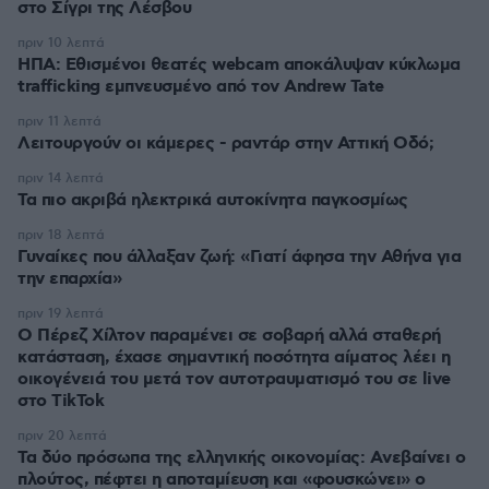
στο Σίγρι της Λέσβου
πριν 10 λεπτά
ΗΠΑ: Εθισμένοι θεατές webcam αποκάλυψαν κύκλωμα
trafficking εμπνευσμένο από τον Andrew Tate
πριν 11 λεπτά
Λειτουργούν οι κάμερες - ραντάρ στην Αττική Οδό;
πριν 14 λεπτά
Τα πιο ακριβά ηλεκτρικά αυτοκίνητα παγκοσμίως
πριν 18 λεπτά
Γυναίκες που άλλαξαν ζωή: «Γιατί άφησα την Αθήνα για
την επαρχία»
πριν 19 λεπτά
Ο Πέρεζ Χίλτον παραμένει σε σοβαρή αλλά σταθερή
κατάσταση, έχασε σημαντική ποσότητα αίματος λέει η
οικογένειά του μετά τον αυτοτραυματισμό του σε live
στο TikTok
πριν 20 λεπτά
Τα δύο πρόσωπα της ελληνικής οικονομίας: Aνεβαίνει ο
πλούτος, πέφτει η αποταμίευση και «φουσκώνει» ο