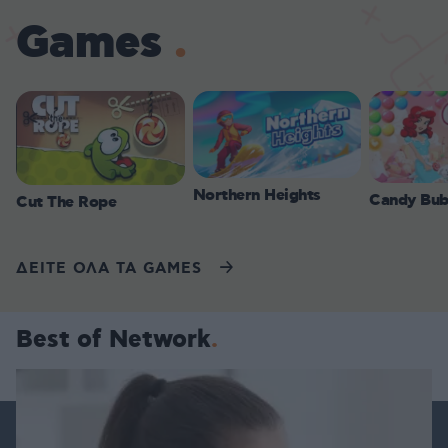
Games
Northern Heights
Candy Bub
Cut The Rope
ΔΕΙΤΕ ΟΛΑ ΤΑ GAMES
Best of Network