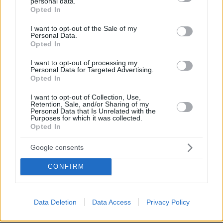
personal data.
grant or deny consent to Google and its third-party tags to
Opted In
use your data for below specified purposes in below Google
04.08.2026, 11:20
consent section.
I want to opt-out of the Sale of my
Πώς μια απλή ιδέα εξελίχθηκε σε κορυφαίο θεσμό
Personal Data.
ρομποτικής στην Ελλάδα
Opted In
I want to opt-out of processing my
06.08.2026, 10:52
Personal Data for Targeted Advertising.
Από μαθητής, φοιτητής σε άλλη πόλη!
Opted In
I want to opt-out of Collection, Use,
26.07.2026, 09:54
Retention, Sale, and/or Sharing of my
Personal Data that Is Unrelated with the
Επαγγελματική Εκπαίδευση & Εξειδίκευση: Το Mοντέλο που
Purposes for which it was collected.
σε Bάζει στην Aγορά Eργασίας
Opted In
Google consents
ΡΟΗ ΕΙΔΗΣΕΩΝ
CONFIRM
Ειδήσεις
Δημοφιλή
Σχολιασμένα
Data Deletion
Data Access
Privacy Policy
πριν 5 λεπτά
Η μυστικιστική ατμόσφαιρα του απολιθωμένου δάσους