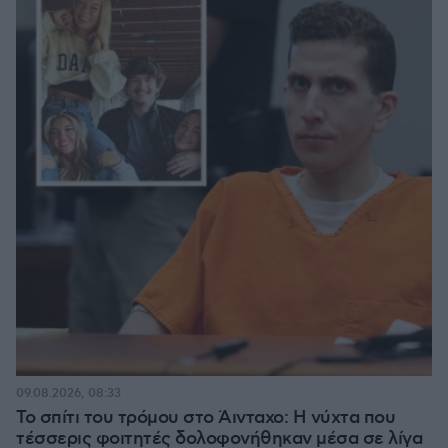
09.08.2026, 08:33
Το σπίτι του τρόμου στο Άινταχο: Η νύχτα που
τέσσερις φοιτητές δολοφονήθηκαν μέσα σε λίγα