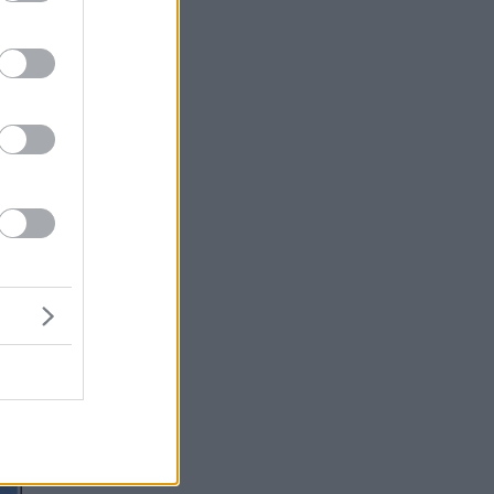
τα
υ
υ.