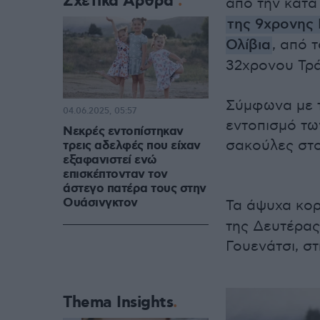
Σχετικά Άρθρα
από την κατά
της 9χρονης 
Ολίβια
, από 
32χρονου Τρά
Σύμφωνα με τ
04.06.2025, 05:57
εντοπισμό τω
Νεκρές εντοπίστηκαν
σακούλες στο
τρεις αδελφές που είχαν
εξαφανιστεί ενώ
επισκέπτονταν τον
άστεγο πατέρα τους στην
Ουάσινγκτον
Τα άψυχα κορ
της Δευτέρας
Γουενάτσι, στ
Thema Insights