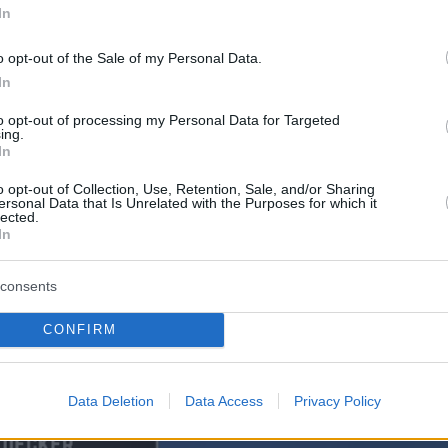
In
ι η New York Post τα κορίτσια βρέθηκαν με 
που φορούσαν την περασμένη Παρασκευή όταν
o opt-out of the Sale of my Personal Data.
τηκαν. Ήταν τότε που ο Ντέκερ πήγε να τις
In
α προγραμματισμένη επίσκεψη από το σπίτι όπο
to opt-out of processing my Personal Data for Targeted
 μητέρα τους, στην οποία, όμως, εκείνος δεν
ing.
In
άνε.
o opt-out of Collection, Use, Retention, Sale, and/or Sharing
ersonal Data that Is Unrelated with the Purposes for which it
ες πληροφορίες στο φορτηγάκι του 32χρονου
lected.
In
ι δύο ματωμένα αποτυπώματα παλάμης στο
ου. Παράλληλα στοιχεία από τη χρήση του
consents
φώνου του 32χρονου δείχνουν ότι το Σάββατο
ριοχή στην οποία βρέθηκαν νεκρά τα
παιδιά
το
CONFIRM
Data Deletion
Data Access
Privacy Policy