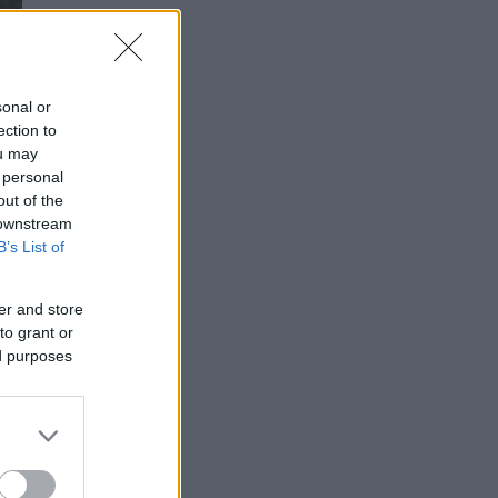
sonal or
ection to
ou may
 personal
out of the
 downstream
B’s List of
er and store
to grant or
ed purposes
.