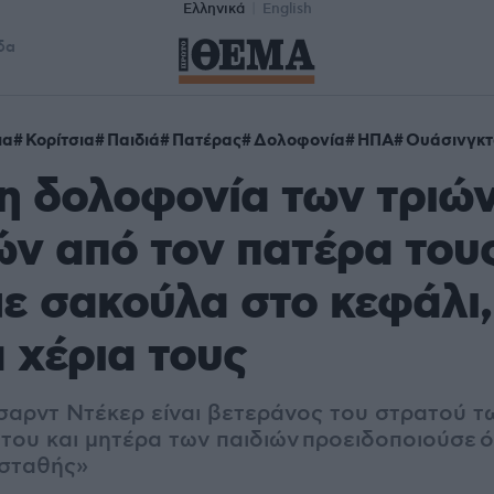
Ελληνικά
English
δα
ια
Κορίτσια
Παιδιά
Πατέρας
Δολοφονία
ΗΠΑ
Ουάσινγκτ
η δολοφονία των τριώ
ών από τον πατέρα τους
με σακούλα στο κεφάλι,
α χέρια τους
σαρντ Ντέκερ είναι βετεράνος του στρατού τ
του και μητέρα των παιδιών προειδοποιούσε
ό
ασταθής»