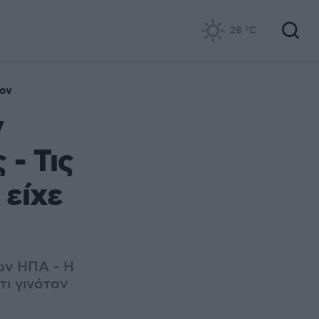
28
°C
ον
ν
 - Τις
 είχε
ων ΗΠΑ - Η
τι γινόταν