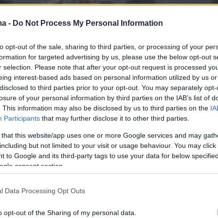
ma -
Do Not Process My Personal Information
to opt-out of the sale, sharing to third parties, or processing of your per
formation for targeted advertising by us, please use the below opt-out s
r selection. Please note that after your opt-out request is processed y
eing interest-based ads based on personal information utilized by us or
disclosed to third parties prior to your opt-out. You may separately opt-
losure of your personal information by third parties on the IAB’s list of
. This information may also be disclosed by us to third parties on the
IA
Participants
that may further disclose it to other third parties.
 that this website/app uses one or more Google services and may gath
including but not limited to your visit or usage behaviour. You may click 
 to Google and its third-party tags to use your data for below specifi
ogle consent section.
l Data Processing Opt Outs
ιχεία της ιατροδικαστικής έρευνας έδειξαν ως
o opt-out of the Sharing of my personal data.
ιτία θανάτου των τριών αδελφών την
ασφυξία