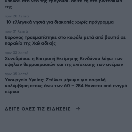
«πόνο» στο νέο της τραγούδι, δείτε τη στο βιντεοκλίπ
της
πριν 20 λεπτά
10 ελληνικά νησιά για διακοπές χωρίς πρόγραμμα
πριν 31 λεπτά
8χρονος τραυματίστηκε στο κεφάλι μετά από βουτιά σε
παραλία της Χαλκιδικής
πριν 33 λεπτά
Συνεδρίασε η Επιτροπή Εκτίμησης Κινδύνου λόγω των
υψηλών θερμοκρασιών και της ενίσχυσης των ανέμων
πριν 35 λεπτά
Υπουργείο Υγείας: Στέλνει μήνυμα για ασφαλή
κολύμβηση στους άνω των 60 – 284 θάνατοι από πνιγμό
πέρυσι
ΔΕΙΤΕ ΟΛΕΣ ΤΙΣ ΕΙΔΗΣΕΙΣ