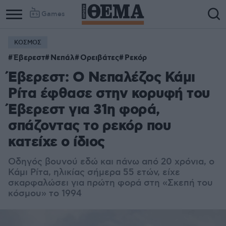
Games
ΚΟΣΜΟΣ
Column
Column
Έβερεστ
Νεπάλ
Ορειβάτες
Ρεκόρ
1
2
Έβερεστ: Ο Νεπαλέζος Κάμι
Ρίτα έφθασε στην κορυφή του
Έβερεστ για 31η φορά,
σπάζοντας το ρεκόρ που
κατείχε ο ίδιος
Οδηγός βουνού εδώ και πάνω από 20 χρόνια, ο
Κάμι Ρίτα, ηλικίας σήμερα 55 ετών, είχε
σκαρφαλώσει για πρώτη φορά στη «Σκεπή του
κόσμου» το 1994