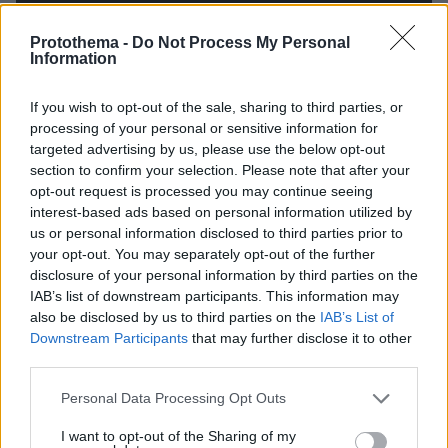
08.08.2026, 08:57
Protothema -
Do Not Process My Personal
Το «σκουλήκι του διαβόλου» που ζει 1,3 χιλιόμετρα
Information
κάτω από τη Γη και αλλάζει όσα γνωρίζαμε για τη
ζωή: «Οι άνθρωποι δεν κυβερνάμε τον κόσμο»
If you wish to opt-out of the sale, sharing to third parties, or
processing of your personal or sensitive information for
targeted advertising by us, please use the below opt-out
section to confirm your selection. Please note that after your
opt-out request is processed you may continue seeing
interest-based ads based on personal information utilized by
us or personal information disclosed to third parties prior to
your opt-out. You may separately opt-out of the further
disclosure of your personal information by third parties on the
IAB’s list of downstream participants. This information may
also be disclosed by us to third parties on the
IAB’s List of
Downstream Participants
that may further disclose it to other
third parties.
Please note that this website/app uses one or more Google
Personal Data Processing Opt Outs
services and may gather and store information including but
not limited to your visit or usage behaviour. You may click to
I want to opt-out of the Sharing of my