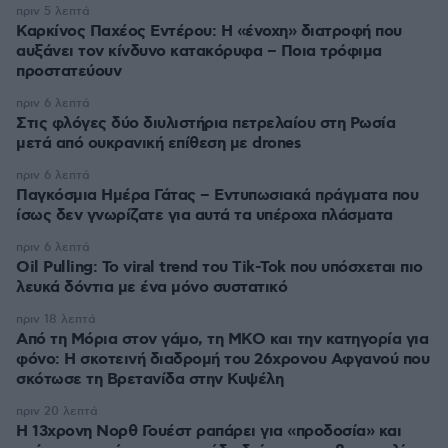
πριν 5 λεπτά
Καρκίνος Παχέος Εντέρου: Η «ένοχη» διατροφή που
αυξάνει τον κίνδυνο κατακόρυφα – Ποια τρόφιμα
προστατεύουν
πριν 6 λεπτά
Στις φλόγες δύο διυλιστήρια πετρελαίου στη Ρωσία
μετά από ουκρανική επίθεση με drones
πριν 6 λεπτά
Παγκόσμια Ημέρα Γάτας – Εντυπωσιακά πράγματα που
ίσως δεν γνωρίζατε για αυτά τα υπέροχα πλάσματα
πριν 6 λεπτά
Oil Pulling: To viral trend του Tik-Tok που υπόσχεται πιο
λευκά δόντια με ένα μόνο συστατικό
πριν 18 λεπτά
Από τη Μόρια στον γάμο, τη ΜΚΟ και την κατηγορία για
φόνο: Η σκοτεινή διαδρομή του 26χρονου Αφγανού που
σκότωσε τη Βρετανίδα στην Κυψέλη
πριν 20 λεπτά
Η 13χρονη Νορθ Γουέστ ραπάρει για «προδοσία» και