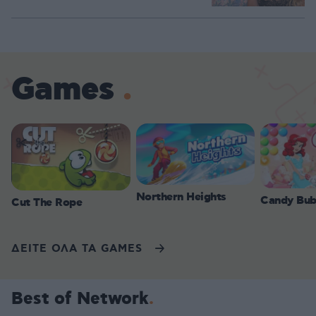
Games
Northern Heights
Candy Bub
Cut The Rope
ΔΕΙΤΕ ΟΛΑ ΤΑ GAMES
Best of Network