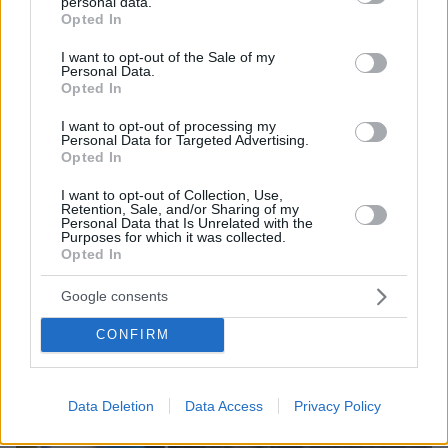
personal data.
grant or deny consent to Google and its third-party tags to
Opted In
use your data for below specified purposes in below Google
consent section.
I want to opt-out of the Sale of my
Personal Data.
Opted In
I want to opt-out of processing my
08.08.2026, 09:25
Personal Data for Targeted Advertising.
Βίντεο: Μεθυσμένη σκότωσε νύφη λίγες ώρες
Opted In
μετά τον γάμο της και στο τμήμα ζητούσε
I want to opt-out of Collection, Use,
κλαίγοντας τον πατέρα της
Retention, Sale, and/or Sharing of my
Personal Data that Is Unrelated with the
Purposes for which it was collected.
Opted In
Google consents
CONFIRM
Data Deletion
Data Access
Privacy Policy