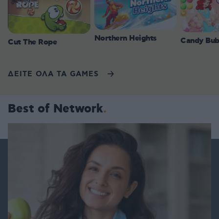
Northern Heights
Candy Bub
Cut The Rope
ΔΕΙΤΕ ΟΛΑ ΤΑ GAMES
Best of Network