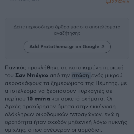
22.05.2025, 16:11
2 ΣΧΟΛΙΑ
Δείτε περισσότερα άρθρα μας
στα αποτελέσματα
αναζήτησης
Add Protothema.gr on Google
Πανικός προκλήθηκε σε κατοικημένη περιοχή
Σαν Ντιέγκο
του
από την
πτώση
ενός μικρού
αεροσκάφους τα ξημερώματα της Πέμπτης, με
αποτέλεσμα να ξεσπάσουν πυρκαγιές σε
15 σπίτια
περίπου
και αρκετά οχήματα. Οι
Αρχές προχώρησαν άμεσα στην εκκένωση
ολόκληρων οικοδομικών τετραγώνων, ενώ η
ορατότητα ήταν σχεδόν μηδενική λόγω πυκνής
ομίχλης, όπως ανέφεραν οι αρμόδιοι.