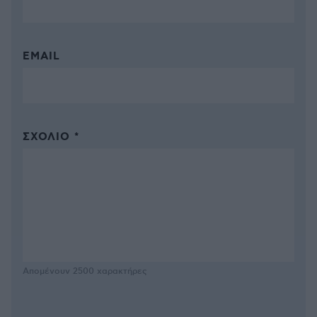
EMAIL
ΣΧΌΛΙΟ *
Απομένουν
2500
χαρακτήρες