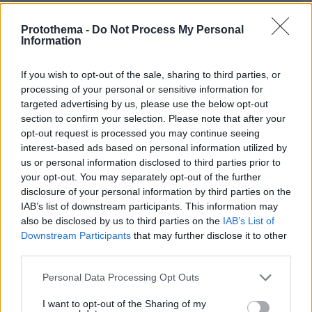
Protothema -
Do Not Process My Personal
Information
* Υποχρεωτικά πεδία
If you wish to opt-out of the sale, sharing to third parties, or
processing of your personal or sensitive information for
targeted advertising by us, please use the below opt-out
section to confirm your selection. Please note that after your
ΡΟΗ ΕΙΔΗΣΕΩΝ
opt-out request is processed you may continue seeing
interest-based ads based on personal information utilized by
Ειδήσεις
Δημοφιλή
Σχολιασμένα
us or personal information disclosed to third parties prior to
your opt-out. You may separately opt-out of the further
disclosure of your personal information by third parties on the
πριν 7 λεπτά
Στο νοσοκομείο 30χρονη μετά από πτώση από τη
IAB’s list of downstream participants. This information may
γέφυρα της Χαλκίδας
also be disclosed by us to third parties on the
IAB’s List of
Downstream Participants
that may further disclose it to other
πριν 15 λεπτά
third parties.
Λίσι μετά την ήττα του ΠΑΟΚ: «Με περισσότερη
σοβαρότητα θα παίρναμε κάτι καλύτερο»
Please note that this website/app uses one or more Google
Personal Data Processing Opt Outs
services and may gather and store information including but
πριν 22 λεπτά
not limited to your visit or usage behaviour. You may click to
I want to opt-out of the Sharing of my
Βλάβη, ατύχημα ή πρόβλημα στο ταξίδι; Η κάλυψη που