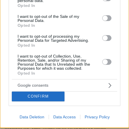
personal data.
grant or deny consent to Google and its third-party tags to
πολλοί αγνοούν
Opted In
use your data for below specified purposes in below Google
πριν 28 λεπτά
consent section.
I want to opt-out of the Sale of my
Χαλαρή έξοδος για τον Κυριάκο Μητσοτάκη και τη
Personal Data.
σύζυγό του Μαρέβα στα Χανιά, φωτογραφίες
Opted In
πριν 31 λεπτά
I want to opt-out of processing my
«Θα μπορούσε να συμβεί σύντομα»: Αισιόδοξος ξανά ο
Personal Data for Targeted Advertising.
Τραμπ για το τέλος του πολέμου με το Ιράν, «δεν
Opted In
νομίζω ότι μπορούν ν' αντέξουν πολύ ακόμα»
I want to opt-out of Collection, Use,
Retention, Sale, and/or Sharing of my
πριν 42 λεπτά
Personal Data that Is Unrelated with the
Διακοπές στη Σίκινο
Purposes for which it was collected.
Opted In
πριν 43 λεπτά
Ο Τραμπ θα απαγορεύσει τη χορήγηση υπηκοότητας στα
Google consents
παιδιά αλλοδαπών που πηγαίνουν στις ΗΠΑ για να
γεννήσουν
CONFIRM
πριν μία ώρα
Πώς θα βοηθήσετε τη γάτα σας να συνηθίσει το κλουβί
της
Data Deletion
Data Access
Privacy Policy
06.08.2026, 23:21
Κόπωση της Wall Street μετά τα ρεκόρ εν μέσω