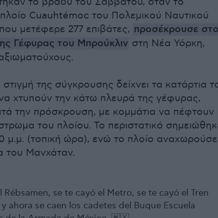
τηκαν το βράδυ του Σαββάτου, όταν το
 πλοίο Cuauhtémoc του Πολεμικού Ναυτικού
 που μετέφερε 277 επιβάτες,
προσέκρουσε στ
ης Γέφυρας του Μπρούκλιν
στη Νέα Υόρκη,
αξιωματούχους.
 στιγμή της σύγκρουσης δείχνει τα κατάρτια τ
α χτυπούν την κάτω πλευρά της γέφυρας,
τά την πρόσκρουση, με κομμάτια να πέφτουν
στρωμα του πλοίου. Το περιστατικό σημειώθηκ
20 μ.μ. (τοπική ώρα), ενώ το πλοίο αναχωρούσε
 του Μανχάταν.
l Rébsamen, se te cayó el Metro, se te cayó el Tren
 y ahora se caen los cadetes del Buque Escuela