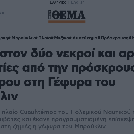
Ελληνικά
English
δα
όρκη
Μπρούκλιν
Πλοίο
Μεξικό
Δυστύχημα
Πρόσκρουση
στον δύο νεκροί και αρ
ίες από την πρόσκρου
ρου στη Γέφυρα του
λιν
ό πλοίο Cuauhtémoc του Πολεμικού Ναυτικού 
πιβάτες και έκανε προγραμματισμένη επίσκεψ
έστη ζημιές η γέφυρα του Μπρούκλιν