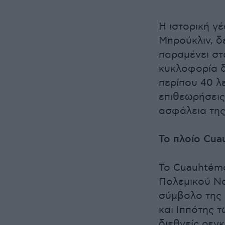
Η ιστορική γ
Μπρούκλιν, δ
παραμένει στ
κυκλοφορία δ
περίπου 40 λ
επιθεωρήσεις
ασφάλεια της
Το πλοίο Cu
Το Cuauhtémo
Πολεμικού Να
σύμβολο της 
και Ιππότης 
διεθνείς ρεγκ