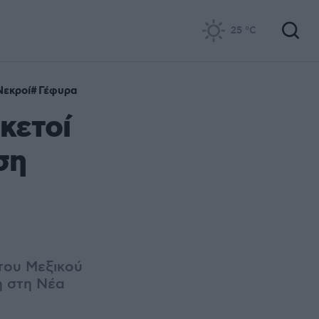
25
°C
Νεκροί
Γέφυρα
κετοί
ση
του Μεξικού
η στη Νέα