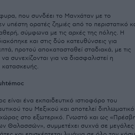
έφυρα, που συνδέει το Μανχάταν με το
εν υπέστη ορατές ζημιές από το περιστατικό κ
αθερή, σύμφωνα με τις αρχές της πόλης. Η
ιακόπηκε και στις δύο κατευθύνσεις για
επτά, προτού αποκατασταθεί σταδιακά, με τις
 να συνεχίζονται για να διασφαλιστεί η
 κατασκευής.
auhtémoc
c είναι ένα εκπαιδευτικό ιστιοφόρο του
υτικού του Μεξικού και αποτελεί διπλωματικό
χώρας στο εξωτερικό. Γνωστό και ως «Πρέσβ
των Θαλασσών», συμμετέχει συχνά σε μεγάλες
άτες και επισκέπτεται λιμάνια σε όλο τον κόσμ