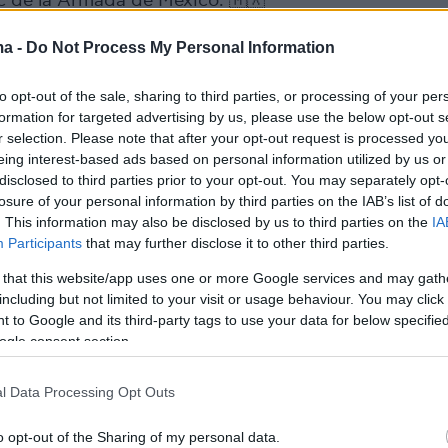
 de la Armada de México. 🇲🇽
ma -
Do Not Process My Personal Information
 te cae la cara de vergüenza! Hay dos muertos y más
os.
pic.twitter.com/1FwY8AB2L9
to opt-out of the sale, sharing to third parties, or processing of your per
formation for targeted advertising by us, please use the below opt-out s
𝐥𝐚 ♡ (@Marcela_Feraud)
May 18, 2025
r selection. Please note that after your opt-out request is processed y
eing interest-based ads based on personal information utilized by us or
disclosed to third parties prior to your opt-out. You may separately opt-
losure of your personal information by third parties on the IAB’s list of
. This information may also be disclosed by us to third parties on the
IA
Participants
that may further disclose it to other third parties.
ης Νέας Υόρκης, Έρικ Άνταμς, δήλωσε ότι το
 that this website/app uses one or more Google services and may gath
 ισχύ» και προσέκρουσε στη γέφυρα, ενώ οι
including but not limited to your visit or usage behaviour. You may click 
ήσεις των δημοτικών αρχών αναφέρουν ότι
 to Google and its third-party tags to use your data for below specifi
προκλήθηκε από μηχανικό πρόβλημα. Η Εθνι
ogle consent section.
άλειας Μεταφορών (NTSB) έχει ξεκινήσει
 περιστατικό.
l Data Processing Opt Outs
o opt-out of the Sharing of my personal data.