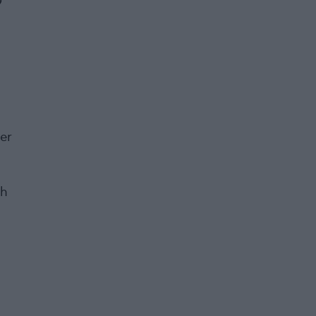
9
er
ch