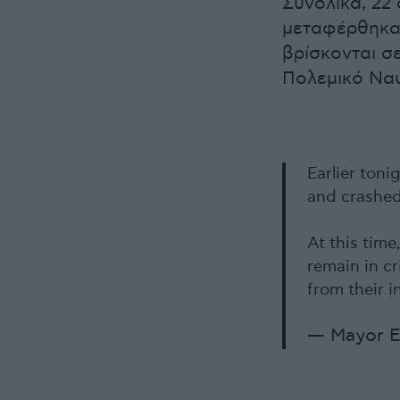
Συνολικά, 22
μεταφέρθηκαν
βρίσκονται σ
Πολεμικό Ναυ
Earlier ton
and crashed
At this time
remain in c
from their i
— Mayor 