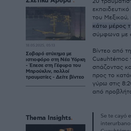
Σχετικά Άρθρα
20 τραυματίσ
εκπαιδευτικό
του Μεξικού,
κάτω μέρος τ
σύμφωνα με 
18.05.2025, 05:13
Βίντεο από τη
Σοβαρό ατύχημα με
Cuauhtémoc ν
ιστιοφόρο στη Νέα Υόρκη
- Έπεσε στη Γέφυρα του
σπάζοντας κα
Μπρούκλιν, πολλοί
προς το κατά
τραυματίες - Δείτε βίντεο
γύρω στις 8:
από προβλήτα
Se te cayó e
Thema Insights
interurbano