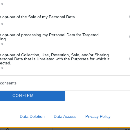
In
 shock, right underneath the
#BrooklynBridge
- my
ill shaking. Omg I really pray everyone is ok.
o opt-out of the Sale of my Personal Data.
iling Ship.
#Dumbo
#NYC
#Brooklyn
-
In
oc
#ship
#Prayers
pic.twitter.com/nd5vKQBtL2
to opt-out of processing my Personal Data for Targeted
ing.
In
SammmSparks)
May 18, 2025
o opt-out of Collection, Use, Retention, Sale, and/or Sharing
ersonal Data that Is Unrelated with the Purposes for which it
lected.
In
ον δήμαρχο Άνταμς, τουλάχιστον δύο
consents
σαν τη ζωή τους, καθώς έπεσαν από ένα από
CONFIRM
του πλοίου κατά τη διάρκεια του ατυχήματος.
τούχος των υπηρεσιών ασφαλείας δήλωσε στο
ύο θύματα ήταν μεταξύ των ναυτικών που
Data Deletion
Data Access
Privacy Policy
τα κατάρτια τη στιγμή της σύγκρουσης.