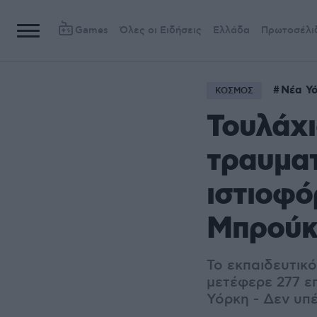
Games
Όλες οι Ειδήσεις
Ελλάδα
Πρωτοσέλι
Νέα Υ
ΚΟΣΜΟΣ
Τουλάχι
τραυματ
ιστιοφό
Μπρούκ
Το εκπαιδευτικ
μετέφερε 277 ε
Υόρκη - Δεν υπ