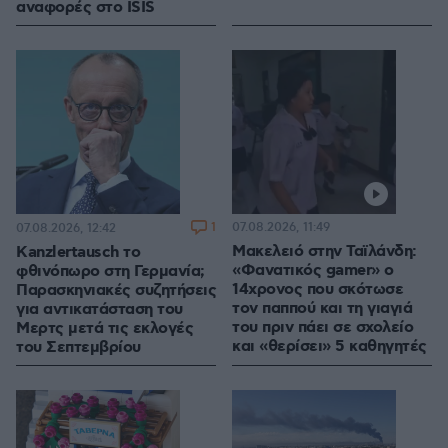
αναφορές στο ISIS
1
07.08.2026, 11:49
07.08.2026, 12:42
Μακελειό στην Ταϊλάνδη:
Kanzlertausch το
«Φανατικός gamer» ο
φθινόπωρο στη Γερμανία;
14χρονος που σκότωσε
Παρασκηνιακές συζητήσεις
τον παππού και τη γιαγιά
για αντικατάσταση του
του πριν πάει σε σχολείο
Μερτς μετά τις εκλογές
και «θερίσει» 5 καθηγητές
του Σεπτεμβρίου