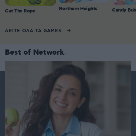
Northern Heights
Candy Bub
Cut The Rope
ΔΕΙΤΕ ΟΛΑ ΤΑ GAMES
Best of Network