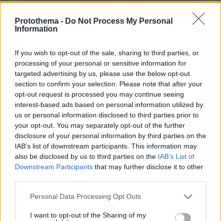
Οικογενειακή τραγωδία στις Σέρρες,
μητέρα και γιος οι νεκροί από την
Protothema -
Do Not Process My Personal
μετωπική φορτηγού με ΙΧ - Βίντεο
Information
ντοκουμέντο από τη στιγμή της
σύγκρουσης
If you wish to opt-out of the sale, sharing to third parties, or
368
07.08.2026, 09:58
processing of your personal or sensitive information for
Loaded
:
100.00%
targeted advertising by us, please use the below opt-out
section to confirm your selection. Please note that after your
«Δεν θα με κυριεύσει ο φόβος»: Ο
opt-out request is processed you may continue seeing
περιπτεράς της Γαστούνης άνοιξε
interest-based ads based on personal information utilized by
ξανά το κατάστημά του μετά τις
us or personal information disclosed to third parties prior to
επιθέσεις και τον εμπρησμό
your opt-out. You may separately opt-out of the further
60
07.08.2026, 12:51
disclosure of your personal information by third parties on the
IAB’s list of downstream participants. This information may
also be disclosed by us to third parties on the
IAB’s List of
Downstream Participants
that may further disclose it to other
Οργή στο Περού για το βίντεο της
third parties.
σεξουαλικής επίθεσης μαέστρου σε
Please note that this website/app uses one or more Google
26χρονη τραγουδίστρια: «Σιγά-σιγά
Personal Data Processing Opt Outs
θα το ξεπεράσεις» της έλεγαν από τη
services and may gather and store information including but
μπάντα της
not limited to your visit or usage behaviour. You may click to
I want to opt-out of the Sharing of my