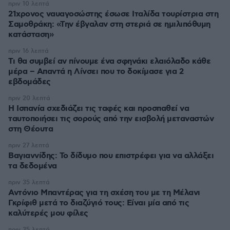
πριν 10 λεπτά
21χρονος ναυαγοσώστης έσωσε Ιταλίδα τουρίστρια στη
Σαμοθράκη: «Την έβγαλαν στη στεριά σε ημιλιπόθυμη
κατάσταση»
πριν 16 λεπτά
Τι θα συμβεί αν πίνουμε ένα σφηνάκι ελαιόλαδο κάθε
μέρα – Απαντά η Λίνσει που το δοκίμασε για 2
εβδομάδες
πριν 20 λεπτά
Η Ισπανία σχεδιάζει τις ταφές και προσπαθεί να
ταυτοποιήσει τις σορούς από την εισβολή μεταναστών
στη Θέουτα
πριν 27 λεπτά
Βαγιαννίδης: Το δίδυμο που επιστρέφει για να αλλάξει
τα δεδομένα
πριν 35 λεπτά
Αντόνιο Μπαντέρας για τη σχέση του με τη Μέλανι
Γκρίφιθ μετά το διαζύγιό τους: Είναι μία από τις
καλύτερές μου φίλες
πριν 35 λεπτά