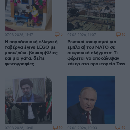
5
16
07.08.2026, 11:47
07.08.2026, 11:07
Η παραδοσιακή ελληνική
Ρωσικοί ισχυρισμοί για
ταβέρνα έγινε LEGO με
εμπλοκή του ΝΑΤΟ σε
μπουζούκι, βουκαμβίλιες
ουκρανικά πλήγματα: Τι
και μια γάτα, δείτε
φέρεται να αποκάλυψαν
φωτογραφίες
χάκερ στο πρακτορείο Tass
10
49
07.08.2026, 10:41
07.08.2026, 10:03