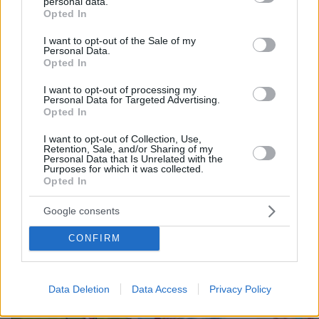
personal data.
grant or deny consent to Google and its third-party tags to
105
07.08.2026, 07:16
Opted In
use your data for below specified purposes in below Google
consent section.
I want to opt-out of the Sale of my
Personal Data.
Στο mega yacht «Boardwalk» στην
Opted In
Κέρκυρα η δεξίωση για τα 250 χρόνια
από την αμερικανική ανεξαρτησία -
I want to opt-out of processing my
Δείτε φωτογραφίες και βίντεο
Personal Data for Targeted Advertising.
Opted In
12
07.08.2026, 13:23
I want to opt-out of Collection, Use,
Retention, Sale, and/or Sharing of my
Personal Data that Is Unrelated with the
Purposes for which it was collected.
Opted In
Google consents
Games
CONFIRM
Data Deletion
Data Access
Privacy Policy