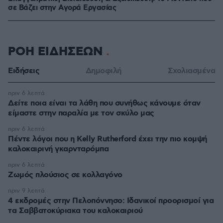
σε Bάζει στην Aγορά Eργασίας
ΡΟΗ ΕΙΔΗΣΕΩΝ
Ειδήσεις
Δημοφιλή
Σχολιασμένα
πριν 6 λεπτά
Δείτε ποια είναι τα λάθη που συνήθως κάνουμε όταν
είμαστε στην παραλία με τον σκύλο μας
πριν 6 λεπτά
Πέντε λόγοι που η Kelly Rutherford έχει την πιο κομψή
καλοκαιρινή γκαρνταρόμπα
πριν 6 λεπτά
Ζωμός πλούσιος σε κολλαγόνο
πριν 9 λεπτά
4 εκδρομές στην Πελοπόννησο: Ιδανικοί προορισμοί για
τα Σαββατοκύριακα του καλοκαιριού