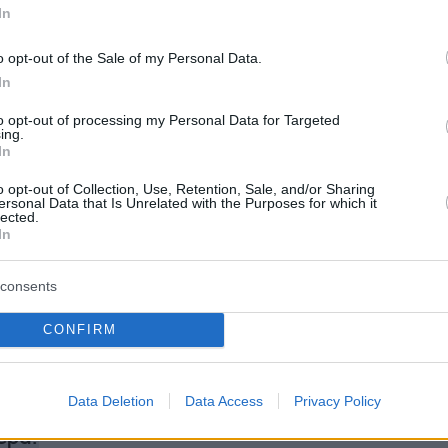
 υποψήφιος που υποστηρίζεται από το βασικό
In
μενο κόμμα Νόμος και Δικαιοσύνη (PiS),
o opt-out of the Sale of my Personal Data.
 ποσοστό 21,6% ενώ ακολουθεί ο υποψήφιος
In
άς Συνομοσπονδίας Σλάβομιρ Μέντζεν, με
to opt-out of processing my Personal Data for Targeted
%.
ing.
In
o opt-out of Collection, Use, Retention, Sale, and/or Sharing
ersonal Data that Is Unrelated with the Purposes for which it
α της κάλπης θα κριθεί μεταξύ των τριών αυτ
lected.
In
ε τους υπόλοιπους να συγκεντρώνουν
σοστά. Εάν κανείς από τους υποψηφίους δε
consents
 όριο του 50% στον πρώτο γύρο,
θα
δεύτερος γύρος την 1η Ιουνίου μεταξύ των δ
CONFIRM
ρων
.
Data Deletion
Data Access
Privacy Policy
ερα: