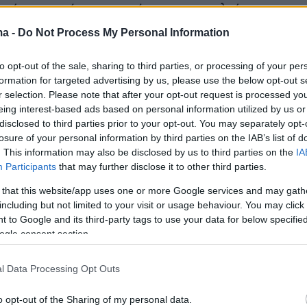
ικό ινστιτούτο ερευνών που ασχολείται με την
εια. «Οι λογαριασμοί διαφήμισης που
ma -
Do Not Process My Personal Information
στην εκστρατεία δαπάνησαν περισσότερα για
ό τις τελευταίες 7 ημέρες από οποιαδήποτε
to opt-out of the sale, sharing to third parties, or processing of your per
formation for targeted advertising by us, please use the below opt-out s
τροπή». Το NASK δεν ανέφερε από ποια χώρα
r selection. Please note that after your opt-out request is processed y
οήλθε η χρηματοδότηση.
eing interest-based ads based on personal information utilized by us or
disclosed to third parties prior to your opt-out. You may separately opt-
losure of your personal information by third parties on the IAB’s list of
ει δηλώσει στο παρελθόν ότι ο ρόλος της ως
. This information may also be disclosed by us to third parties on the
IA
οράς βοήθειας προς την Ουκρανία την καθισ
Participants
that may further disclose it to other third parties.
 για ρωσική κατασκοπεία, δολιοφθορά και
 that this website/app uses one or more Google services and may gath
σεις
.
including but not limited to your visit or usage behaviour. You may click 
 to Google and its third-party tags to use your data for below specifi
ogle consent section.
κόφσκι έχει το προβάδισμα ενόψει των
κλογών στις 18 Μαΐου, με ποσοστό 33,7%,
l Data Processing Opt Outs
ημοσκόπηση της IBRiS για το εβδομαδιαίο
lityka που δημοσιεύθηκε σήμερα. Ο Κάρολ
o opt-out of the Sharing of my personal data.