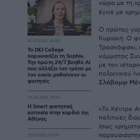
χώρα με τη 
έγινε με χρη
Ο πρώτος γύρ
Κυριακή. Ο 
30.07.2026, 09:33
Τρασκόφσκι,
Το DEI College
κόμματος Συν
παρουσιάζει τη Sophia.
Την πρώτη 24/7 βοηθό AI
με τον ιστορ
που αλλάζει τον τρόπο με
πολωνικού Ιν
τον οποίο μαθαίνουν οι
φοιτητές
Σλάβομιρ Μέν
03.08.2026, 10:56
Η Smart φοιτητική
«Το Κέντρο 
κατοικία στην καρδιά της
πολιτικές δι
Αθήνας
ίσως χρηματο
παρουσιάστη
29.07.2026, 09:39