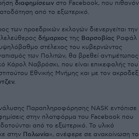
χρήση
διαφημίσεων
στο Facebook, που πιθανόν
ματοδότηση από το εξωτερικό.
ος των προεδρικών εκλογών διενεργείται την
φιλελεύθερος
δήμαρχος
της
Βαρσοβίας
Ραφάλ
 υψηλόβαθμο στέλεχος του κυβερνώντος
απισμός των Πολιτών, θα βρεθεί αντιμέτωπος
ικό Κάρολ Ναβρόσκι, που είναι επικεφαλής του
στιτούτου Εθνικής Μνήμης και με τον ακροδεξ
τζεν.
Ανάλυσης Παραπληροφόρησης NASK εντόπισε
αφημίσεις στην πλατφόρμα του Facebook που
δοτούνται από το εξωτερικό. Το υλικό
κε στην
Πολωνία
», ανέφερε σε ανακοίνωση το