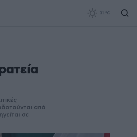
31
°C
ρατεία
τικές
οδοτούνται από
γείται σε