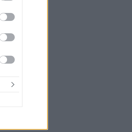
ών
ν
ύο