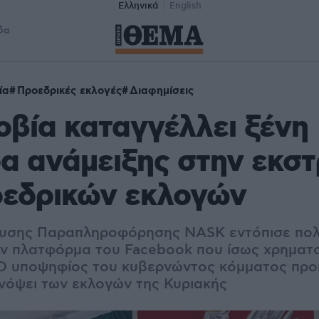
Ελληνικά
English
δα
ία
Προεδρικές εκλογές
Διαφημίσεις
βία καταγγέλλει ξένη
α ανάμειξης στην εκστ
οεδρικών εκλογών
λυσης Παραπληροφόρησης NASK εντόπισε πολι
ην πλατφόρμα του Facebook που ίσως χρηματ
 Ο υποψηφίος του κυβερνώντος κόμματος προη
όψει των εκλογών της Κυριακής