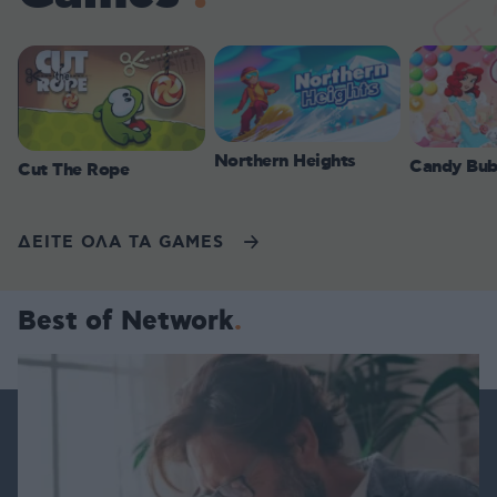
Northern Heights
Candy Bub
Cut The Rope
ΔΕΙΤΕ ΟΛΑ ΤΑ GAMES
Best of Network