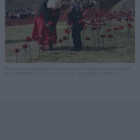
Η Καμίλα επισκέφθηκε ένα μνημείο από παπαρούνες στο πλαίσιο
των εκδηλώσεων για το τέλος του Β΄ Παγκοσμίου Πολέμου