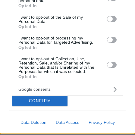
personal data.
grant or deny consent to Google and its third-party tags to
Opted In
use your data for below specified purposes in below Google
consent section.
I want to opt-out of the Sale of my
Personal Data.
Opted In
I want to opt-out of processing my
Personal Data for Targeted Advertising.
Opted In
I want to opt-out of Collection, Use,
Retention, Sale, and/or Sharing of my
Personal Data that Is Unrelated with the
Purposes for which it was collected.
Opted In
Google consents
CONFIRM
07.08.2026, 18:22
«Πόσα θέλεις για το κορίτσι;»: Τουρίστας στην
Κρήτη ζητά... τιμή για να ασελγήσει σε ανήλικη, τι
Data Deletion
Data Access
Privacy Policy
καταγγέλλει ο ιδιοκτήτης επιχείρησης