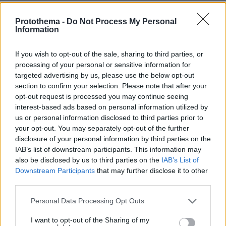
Σιροπιαστά γλυκά: Πού βρίσκουμε από τα καλύτερα
γλυκά ταψιού για το σπίτι
Protothema -
Do Not Process My Personal
Information
07.08.2026, 23:47
Υπό έλεγχο η πυρκαγιά σε ισόγειο κατάστημα στο
Παλαιό Φάληρο, εκκενώθηκε προληπτικά πολυκατοικία
If you wish to opt-out of the sale, sharing to third parties, or
processing of your personal or sensitive information for
07.08.2026, 23:43
targeted advertising by us, please use the below opt-out
Εντυπωσιάζει με την εμφάνισή της η σύζυγος του Τζέντι
section to confirm your selection. Please note that after your
Όσμαν στις διακοπές τους στην Τουρκία, βίντεο
opt-out request is processed you may continue seeing
interest-based ads based on personal information utilized by
us or personal information disclosed to third parties prior to
ΔΕΙΤΕ ΟΛΕΣ ΤΙΣ ΕΙΔΗΣΕΙΣ
your opt-out. You may separately opt-out of the further
disclosure of your personal information by third parties on the
IAB’s list of downstream participants. This information may
also be disclosed by us to third parties on the
IAB’s List of
ΤΑ ΠΙΟ ΔΗΜΟΦΙΛΗ
Downstream Participants
that may further disclose it to other
third parties.
Please note that this website/app uses one or more Google
Personal Data Processing Opt Outs
services and may gather and store information including but
not limited to your visit or usage behaviour. You may click to
I want to opt-out of the Sharing of my