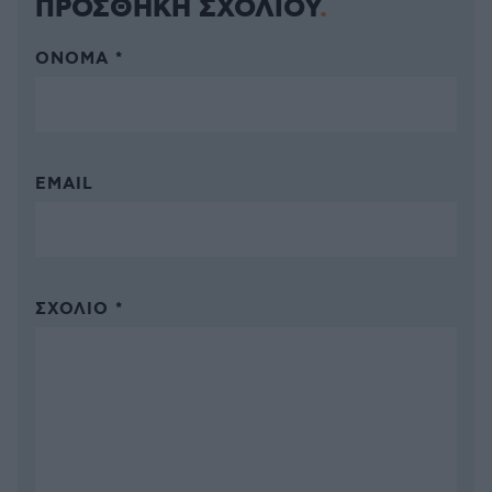
ΠΡΟΣΘΗΚΗ ΣΧΟΛΙΟΥ
ΌΝΟΜΑ *
EMAIL
ΣΧΌΛΙΟ *