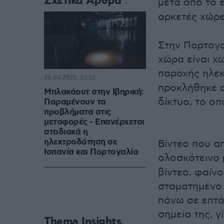
Σχετικά Άρθρα
μετά από το 
αρκετές χώρ
Στην Πορτογα
χώρα είναι χ
παροχής ηλεκ
28.04.2025, 23:52
προκλήθηκε 
Μπλακάουτ στην Ιβηρική:
δίκτυο, το οπ
Παραμένουν τα
προβλήματα στις
μεταφορές - Επανέρχεται
σταδιακά η
ηλεκτροδότηση σε
Βίντεο που α
Ισπανία και Πορτογαλία
ολοσκότεινο
βίντεο, φαίν
σταματημένο 
πάνω σε επτά
σημεία της, γ
Thema Insights