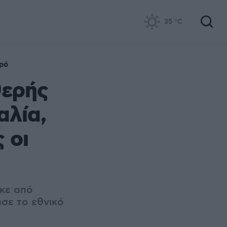
35
°C
ρό
θερής
αλία,
 οι
κε από
σε το εθνικό