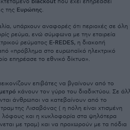
εκτεταμένο
blackout
που έχει επηρεάσει
ες της
Ευρώπης
.
λία, υπάρχουν αναφορές ότι περιοχές σε όλη 
ωρίς ρεύμα, ενώ σύμφωνα με την εταιρεία
τρικού ρεύματος
E-REDES,
η διακοπή
από «πρόβλημα στο ευρωπαϊκό ηλεκτρικό
οίο επηρέασε το εθνικό δίκτυο».
πεικονίζουν επιβάτες να βγαίνουν από το
μετρό
κάνουν τον γύρο του διαδικτύου. Σε άλ
ονται άνθρωποι να κατεβαίνουν από το
τραμ της Λισαβόνας ( η πόλη είναι χτισμένη
 λόφους και η κυκλοφορία στα ψηλότερα
ίνεται με τραμ) και να προχωρούν με τα πόδια