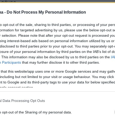
 ράγες.
ma -
Do Not Process My Personal Information
verything has stopped
#PowerOutage
#Spain
to opt-out of the sale, sharing to third parties, or processing of your per
#Blackout
#Madrid
#Barcelona
#Lisbon
formation for targeted advertising by us, please use the below opt-out s
r selection. Please note that after your opt-out request is processed y
r.com/tJUeWHwzhw
eing interest-based ads based on personal information utilized by us or
disclosed to third parties prior to your opt-out. You may separately opt-
MrBeats61134631)
April 28, 2025
losure of your personal information by third parties on the IAB’s list of
. This information may also be disclosed by us to third parties on the
IA
Participants
that may further disclose it to other third parties.
 APAGÓN MASIVO AFECTA A VARIOS PAÍSES DE
 that this website/app uses one or more Google services and may gath
including but not limited to your visit or usage behaviour. You may click 
emania, Holanda, Finlandia, Portugal y Francia
 to Google and its third-party tags to use your data for below specifi
n apagón de gran magnitud cerca de las 12:30 p.m.,
ogle consent section.
Las causas aún se investigan.
El metro de Lisboa quedó totalmente paralizado…
l Data Processing Opt Outs
r.com/xKD4lFbp6N
o opt-out of the Sharing of my personal data.