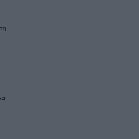
τη
λα