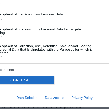
In
et Hub Podcast (@mindsethubpr)
April
o opt-out of the Sale of my Personal Data.
In
έντρο του Πόρτο
to opt-out of processing my Personal Data for Targeted
ing.
In
εί και στο κέντρο του Πόρτο, καθώς δεν
o opt-out of Collection, Use, Retention, Sale, and/or Sharing
τα φανάρια. Οι οδηγοί προσπαθούν να
ersonal Data that Is Unrelated with the Purposes for which it
lected.
μόνοι τους την κυκλοφορία, σε δύο αρτηρίες
In
γκεντρωθεί εκατοντάδες οχήματα.
consents
CONFIRM
le power outage has significantly impacted the
ninsula
, leaving the majority of
#Spain
and
#Portug
Data Deletion
Data Access
Privacy Policy
tricity.
https://t.co/b0wt4KLjBE
 resulted from a failure in a high-voltage