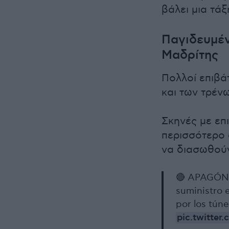
βάλει μια τάξ
Παγιδευμέν
Μαδρίτης
Πολλοί επιβά
και των τρέν
Σκηνές με επ
περισσότερο 
να διασωθούν
🔴 APAGÓN |
suministro e
por los tún
pic.twitte