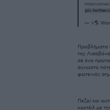
interconnec
pic.twitte
— ⚡️🌎 Wor
Προβλήματα υ
της Λισαβόνα
σε ένα πρωτο
άγνωστο πότε
φωτεινός ση
Πεζοί και αυ
κοκτέιλ με τ