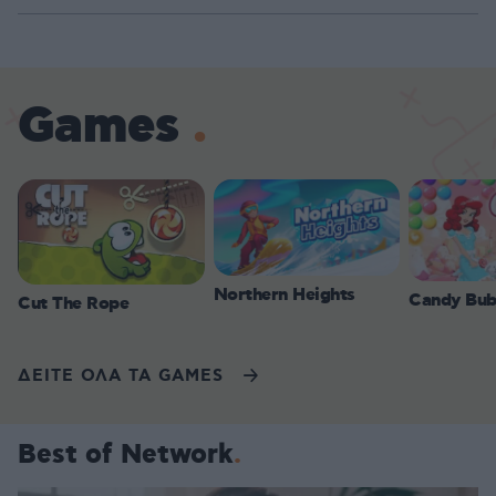
Games
Northern Heights
Candy Bub
Cut The Rope
ΔΕΙΤΕ ΟΛΑ ΤΑ GAMES
Best of Network