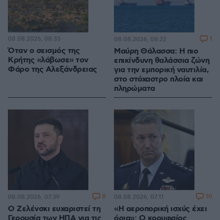
08.08.2026, 08:33
1
08.08.2026, 08:22
Όταν ο σεισμός της
Μαύρη Θάλασσα: Η πιο
Κρήτης «λάβωσε» τον
επικίνδυνη θαλάσσια ζώνη
Φάρο της Αλεξάνδρειας
για την εμπορική ναυτιλία,
στο στόχαστρο πλοία και
πληρώματα
8
10
08.08.2026, 07:39
08.08.2026, 07:11
Ο Ζελένσκι ευχαριστεί τη
«Η αεροπορική ισχύς έχει
Γερουσία των ΗΠΑ για τις
όρια»: Ο κορυφαίος