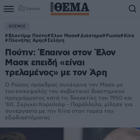
Games
ΚΟΣΜΟΣ
Column
Column
Βλαντίμιρ Πούτιν
Έλον Μασκ
Διάστημα
Ρωσία
Κίνα
1
2
Πλανήτης Άρης
Σελήνη
Πούτιν: Έπαινοι στον Έλον
Μασκ επειδή «είναι
τρελαμένος» με τον Άρη
Ο Ρώσος πρόεδρος συνέκρινε τον Μασκ με
τον
επικεφαλής του σοβιετικού διαστημικού
προγράμματος κατά τις δεκαετίες του 1950 και
’60, Σεργκέι Κορολιόφ - Παράλληλα, μίλησε για
συνεργασία με την Κίνα στον τομέα του
εξωδιαστήματος