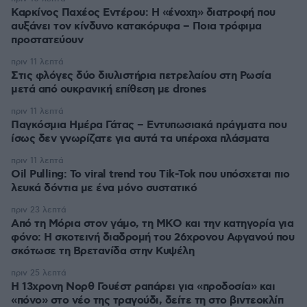
Καρκίνος Παχέος Εντέρου: Η «ένοχη» διατροφή που
αυξάνει τον κίνδυνο κατακόρυφα – Ποια τρόφιμα
προστατεύουν
πριν 11 λεπτά
Στις φλόγες δύο διυλιστήρια πετρελαίου στη Ρωσία
μετά από ουκρανική επίθεση με drones
πριν 11 λεπτά
Παγκόσμια Ημέρα Γάτας – Εντυπωσιακά πράγματα που
ίσως δεν γνωρίζατε για αυτά τα υπέροχα πλάσματα
πριν 11 λεπτά
Oil Pulling: To viral trend του Tik-Tok που υπόσχεται πιο
λευκά δόντια με ένα μόνο συστατικό
πριν 23 λεπτά
Από τη Μόρια στον γάμο, τη ΜΚΟ και την κατηγορία για
φόνο: Η σκοτεινή διαδρομή του 26χρονου Αφγανού που
σκότωσε τη Βρετανίδα στην Κυψέλη
πριν 25 λεπτά
Η 13χρονη Νορθ Γουέστ ραπάρει για «προδοσία» και
«πόνο» στο νέο της τραγούδι, δείτε τη στο βιντεοκλίπ