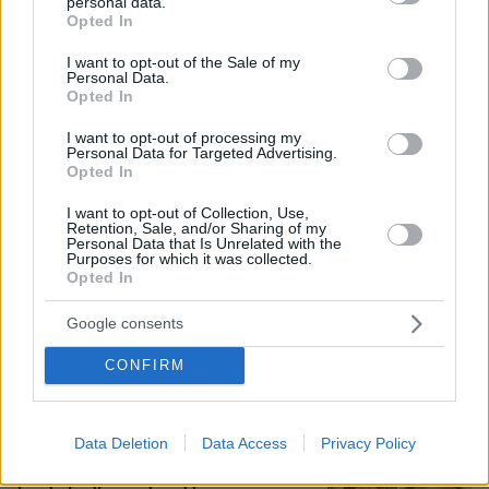
personal data.
grant or deny consent to Google and its third-party tags to
Opted In
use your data for below specified purposes in below Google
consent section.
I want to opt-out of the Sale of my
Personal Data.
Ο εφιάλτης των drones πάνω από την
Opted In
Ευρώπη: Ποιος «χαρτογραφεί» βάσεις,
πυρηνικά και αεροδρόμια
I want to opt-out of processing my
Personal Data for Targeted Advertising.
19
08.08.2026, 10:57
Opted In
I want to opt-out of Collection, Use,
Retention, Sale, and/or Sharing of my
Personal Data that Is Unrelated with the
Purposes for which it was collected.
Τι έγραφαν οι ξένοι ανταποκριτές σε
Opted In
τηλεγραφήματά τους από τη Μικρά
Ασία το 1921
Google consents
10
08.08.2026, 10:26
CONFIRM
Data Deletion
Data Access
Privacy Policy
Ο «Δράκος» του Λονδίνου: 40χρονος
με προβλήματα όρασης σκότωνε και