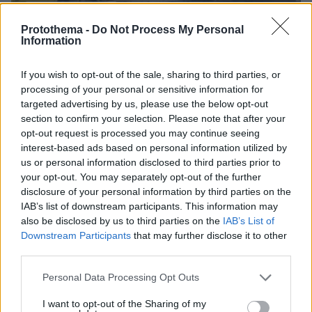
Protothema -
Do Not Process My Personal
Information
If you wish to opt-out of the sale, sharing to third parties, or
processing of your personal or sensitive information for
targeted advertising by us, please use the below opt-out
section to confirm your selection. Please note that after your
opt-out request is processed you may continue seeing
interest-based ads based on personal information utilized by
08.08.2026, 08:36
us or personal information disclosed to third parties prior to
Καρέ-καρέ η ανάλυση του τροχαίου στις Σέρρες
your opt-out. You may separately opt-out of the further
με νεκρούς μητέρα και γιο: Τι λέει
disclosure of your personal information by third parties on the
πραγματογνώμονας στο protothema
IAB’s list of downstream participants. This information may
also be disclosed by us to third parties on the
IAB’s List of
Downstream Participants
that may further disclose it to other
Εντοπίστηκε η «Αράχνη» του Άσαντ:
third parties.
Πώς ένα ξεχασμένο σημειωματάριο
οδήγησε στα ίχνη του διαβόητου
Please note that this website/app uses one or more Google
Personal Data Processing Opt Outs
αρχικατασκόπου
services and may gather and store information including but
not limited to your visit or usage behaviour. You may click to
I want to opt-out of the Sharing of my
11
08.08.2026, 10:56