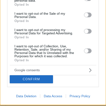
personal data.
grant or deny consent to Google and its third-party tags to
καλύτερές μου φίλες
Opted In
use your data for below specified purposes in below Google
consent section.
πριν 23 λεπτά
I want to opt-out of the Sale of my
Η 97χρονη που περπάτησε πάνω σε φτερό αεροπλάνου
Personal Data.
Opted In
και έσπασε το προηγούμενο (δικό της) ρεκόρ Γκίνες
πριν 27 λεπτά
I want to opt-out of processing my
Personal Data for Targeted Advertising.
«Τα έχω χάσει όλα»: Συντετριμμένος ο πατέρας και
Opted In
σύζυγος των θυμάτων στο τροχαίο στις Σέρρες
I want to opt-out of Collection, Use,
πριν 28 λεπτά
Retention, Sale, and/or Sharing of my
Τέλος οι πινακίδες αυτοκινήτων στην Ελλάδα
Personal Data that Is Unrelated with the
Purposes for which it was collected.
πριν 28 λεπτά
Opted In
Ιός Δυτικού Νείλου: Μάχη του ΕΚΕΑ για να μην χαθούν
πολύτιμες μονάδες αίματος
Google consents
πριν 30 λεπτά
CONFIRM
Ανατριχιαστικό video: Live η μετωπική σύγκρουση ΙΧ με
φορτηγό στις Σέρρες
πριν 34 λεπτά
Data Deletion
Data Access
Privacy Policy
Ιδιωτικότητα, το νέο πρόσωπο της ευεξίας
πριν 37 λεπτά