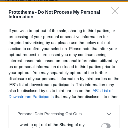
Το μέλλον της τεχνολογίας
Protothema -
Do Not Process My Personal
03.08.2026, 10:56
Information
Η Smart φοιτητική κατοικία στην καρδιά της Αθήνας
If you wish to opt-out of the sale, sharing to third parties, or
26.07.2026, 09:54
processing of your personal or sensitive information for
Επαγγελματική Εκπαίδευση & Εξειδίκευση: Το Mοντέλο που
targeted advertising by us, please use the below opt-out
σε Bάζει στην Aγορά Eργασίας
section to confirm your selection. Please note that after your
opt-out request is processed you may continue seeing
interest-based ads based on personal information utilized by
us or personal information disclosed to third parties prior to
ΡΟΗ ΕΙΔΗΣΕΩΝ
your opt-out. You may separately opt-out of the further
disclosure of your personal information by third parties on the
Ειδήσεις
Δημοφιλή
Σχολιασμένα
IAB’s list of downstream participants. This information may
also be disclosed by us to third parties on the
IAB’s List of
πριν 15 λεπτά
Downstream Participants
that may further disclose it to other
Βαγιαννίδης: Το δίδυμο που επιστρέφει για να αλλάξει
third parties.
τα δεδομένα
Please note that this website/app uses one or more Google
Personal Data Processing Opt Outs
πριν 23 λεπτά
services and may gather and store information including but
Αντόνιο Μπαντέρας για τη σχέση του με τη Μέλανι
not limited to your visit or usage behaviour. You may click to
I want to opt-out of the Sharing of my
Γκρίφιθ μετά το διαζύγιό τους: Είναι μία από τις