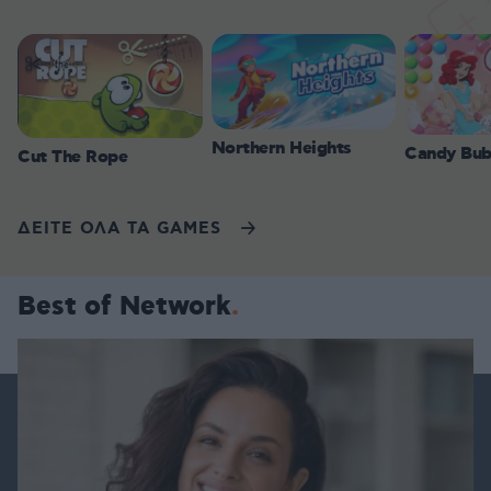
Northern Heights
Candy Bub
Cut The Rope
ΔΕΙΤΕ ΟΛΑ ΤΑ GAMES
Best of Network