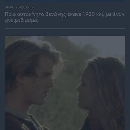
06.08.2026, 19:12
Ποιο αυτοκίνητο βενζίνης έκανε 1.980 χλμ με έναν
ανεφοδιασμό;