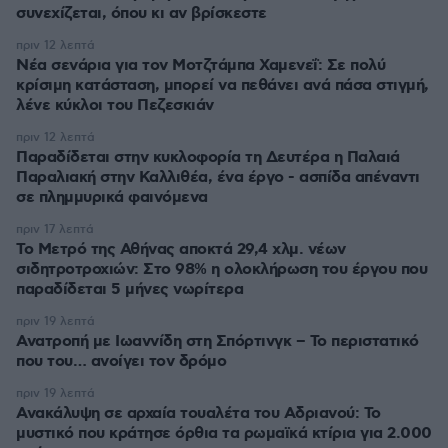
συνεχίζεται, όπου κι αν βρίσκεστε
πριν 12 λεπτά
Νέα σενάρια για τον Μοτζτάμπα Χαμενεΐ: Σε πολύ
κρίσιμη κατάσταση, μπορεί να πεθάνει ανά πάσα στιγμή,
λένε κύκλοι του Πεζεσκιάν
πριν 12 λεπτά
Παραδίδεται στην κυκλοφορία τη Δευτέρα η Παλαιά
Παραλιακή στην Καλλιθέα, ένα έργο - ασπίδα απέναντι
σε πλημμυρικά φαινόμενα
πριν 17 λεπτά
Το Μετρό της Αθήνας αποκτά 29,4 χλμ. νέων
σιδητροτροχιών: Στο 98% η ολοκλήρωση του έργου που
παραδίδεται 5 μήνες νωρίτερα
πριν 19 λεπτά
Ανατροπή με Ιωαννίδη στη Σπόρτινγκ – Το περιστατικό
που του… ανοίγει τον δρόμο
πριν 19 λεπτά
Ανακάλυψη σε αρχαία τουαλέτα του Αδριανού: Το
μυστικό που κράτησε όρθια τα ρωμαϊκά κτίρια για 2.000