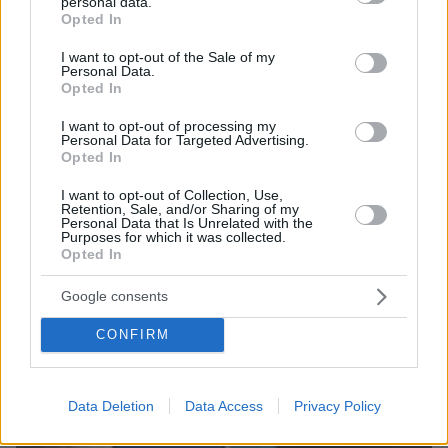
personal data.
grant or deny consent to Google and its third-party tags to
Opted In
use your data for below specified purposes in below Google
consent section.
I want to opt-out of the Sale of my
07.08.2026, 07:16
Personal Data.
Οργή στο Περού για το βίντεο της σεξουαλικής
Opted In
επίθεσης μαέστρου σε 26χρονη τραγουδίστρια:
I want to opt-out of processing my
«Σιγά-σιγά θα το ξεπεράσεις» της έλεγαν από τη
Personal Data for Targeted Advertising.
μπάντα της
Opted In
I want to opt-out of Collection, Use,
Retention, Sale, and/or Sharing of my
Personal Data that Is Unrelated with the
Purposes for which it was collected.
Opted In
Google consents
CONFIRM
Data Deletion
Data Access
Privacy Policy