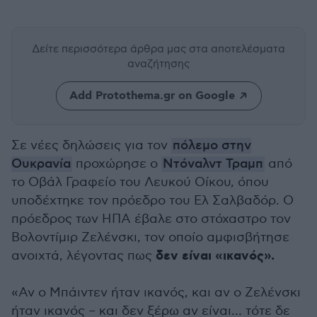
Δείτε περισσότερα άρθρα μας
στα αποτελέσματα
αναζήτησης
Add Protothema.gr on Google
Σε νέες δηλώσεις για τον
πόλεμο στην
Ουκρανία
προχώρησε ο
Ντόναλντ Τραμπ
από
το Οβάλ Γραφείο του Λευκού Οίκου, όπου
υποδέχτηκε τον πρόεδρο του Ελ Σαλβαδόρ. Ο
πρόεδρος των ΗΠΑ έβαλε στο στόχαστρο τον
Βολοντίμιρ Ζελένσκι, τον οποίο αμφισβήτησε
δεν είναι «ικανός».
ανοιχτά, λέγοντας πως
«Αν ο Μπάιντεν ήταν ικανός, και αν ο Ζελένσκι
ήταν ικανός – και δεν ξέρω αν είναι… τότε δε