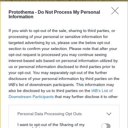
εκδοχή για το φονικό στην Κυψέλη και η σιωπή
στην απολογία
Protothema -
Do Not Process My Personal
Information
If you wish to opt-out of the sale, sharing to third parties, or
processing of your personal or sensitive information for
targeted advertising by us, please use the below opt-out
section to confirm your selection. Please note that after your
opt-out request is processed you may continue seeing
interest-based ads based on personal information utilized by
us or personal information disclosed to third parties prior to
your opt-out. You may separately opt-out of the further
disclosure of your personal information by third parties on the
IAB’s list of downstream participants. This information may
also be disclosed by us to third parties on the
IAB’s List of
Downstream Participants
that may further disclose it to other
third parties.
Please note that this website/app uses one or more Google
Personal Data Processing Opt Outs
services and may gather and store information including but
not limited to your visit or usage behaviour. You may click to
I want to opt-out of the Sharing of my