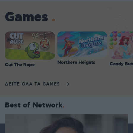
Games
Northern Heights
Candy Bub
Cut The Rope
ΔΕΙΤΕ ΟΛΑ ΤΑ GAMES
Best of Network