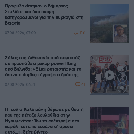
Προφυλακίστηκαν ο δήμαρχος
Στυλίδας και δύο ακόμη
κατηγορούμενοι για την πυρκαγιά στη
Βοιωτία
118
07.08.2026, 07:00
Σάλος στη Λιθουανία από σαμποτάζ
σε προσπάθεια ρεκόρ powerlifting
από Βελγίδα: «Είμαι ρατσιστής και το
έκανα επίτηδες» έγραψε ο δράστης
41
07.08.2026, 06:51
Loaded
:
100.00%
Η Ιουλία Καλλιμάνη θύμωσε με θεατή
που της πέταξε λουλούδια στην
Ηγουμενίτσα: Του τα επέστρεψε στο
κεφάλι και είπε «εσένα σ' αρέσει
αυτό...», δείτε βίντεο