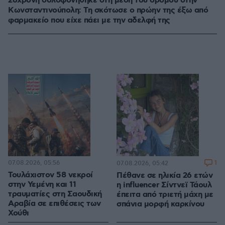
26χρονη δολοφονήθηκε στη μέση του δρόμου στην
Κωνσταντινούπολη: Τη σκότωσε ο πρώην της έξω από
φαρμακείο που είχε πάει με την αδελφή της
07.08.2026, 05:56
1
07.08.2026, 05:42
Τουλάχιστον 58 νεκροί
Πέθανε σε ηλικία 26 ετών
στην Υεμένη και 11
η influencer Σίντνεϊ Τάουλ
τραυματίες στη Σαουδική
έπειτα από τριετή μάχη με
Αραβία σε επιθέσεις των
σπάνια μορφή καρκίνου
Χούθι