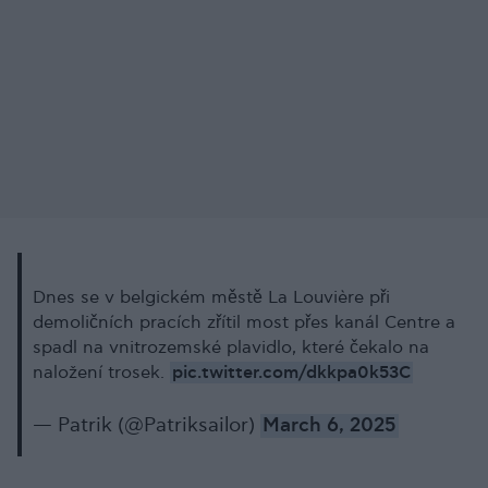
Dnes se v belgickém městě La Louvière při
demoličních pracích zřítil most přes kanál Centre a
spadl na vnitrozemské plavidlo, které čekalo na
pic.twitter.com/dkkpa0k53C
naložení trosek.
— Patrik (@Patriksailor)
March 6, 2025