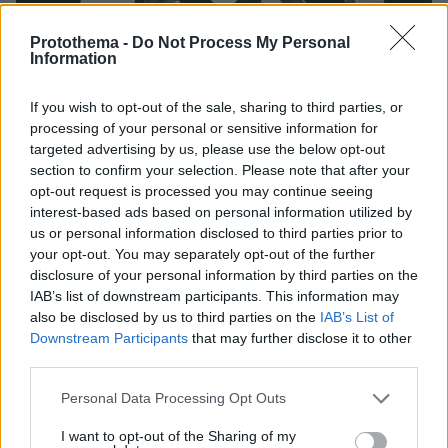
Protothema -
Do Not Process My Personal
Information
If you wish to opt-out of the sale, sharing to third parties, or
processing of your personal or sensitive information for
targeted advertising by us, please use the below opt-out
section to confirm your selection. Please note that after your
opt-out request is processed you may continue seeing
Loaded
:
100.00%
interest-based ads based on personal information utilized by
07.08.2026, 06:51
us or personal information disclosed to third parties prior to
Σάλος στη Λιθουανία από σαμποτάζ σε
your opt-out. You may separately opt-out of the further
προσπάθεια ρεκόρ powerlifting από Βελγίδα:
disclosure of your personal information by third parties on the
«Είμαι ρατσιστής και το έκανα επίτηδες» έγραψε
IAB’s list of downstream participants. This information may
ο δράστης
also be disclosed by us to third parties on the
IAB’s List of
Downstream Participants
that may further disclose it to other
third parties.
Please note that this website/app uses one or more Google
Personal Data Processing Opt Outs
services and may gather and store information including but
not limited to your visit or usage behaviour. You may click to
I want to opt-out of the Sharing of my