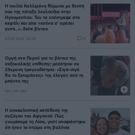
Η Ιουλία Καλλιμάνη θύμωσε με θεατή
που της πέταξε λουλούδια στην
Ηγουμενίτσα: Του τα επέστρεψε στο
κεφάλι και είπε «εσένα σ' αρέσει
αυτό...», δείτε βίντεο
8
07.08.2026, 06:39
Οργή στο Περού για το βίντεο της
σεξουαλικής επίθεσης μαέστρου σε
26χρονη τραγουδίστρια: «Σιγά-σιγά
θα το ξεπεράσεις» της έλεγαν από τη
μπάντα της
πριν μία ώρα
Η αποκαλυπτική κατάθεση της
συζύγου του Αφγανού: Πώς
γνωρίσαμε τη Λίσα, γιατί υποψιάστηκα
ότι ήταν το πτώμα στη βαλίτσα