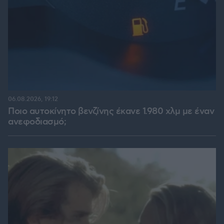
06.08.2026, 19:12
Ποιο αυτοκίνητο βενζίνης έκανε 1.980 χλμ με έναν
ανεφοδιασμό;