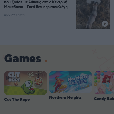
που ζούσε με λύκους στην Κεντρική
Μακεδονία - Γιατί δεν περισυνελέγη
πριν 29 λεπτά
Games
Northern Heights
Candy Bub
Cut The Rope