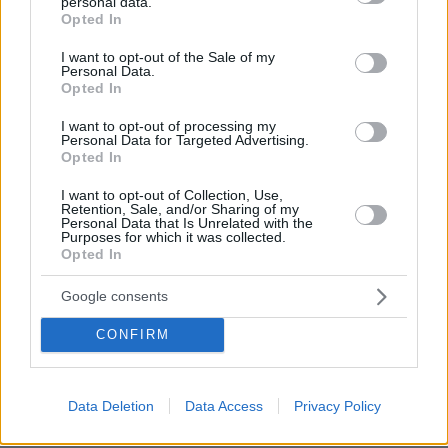
personal data.
grant or deny consent to Google and its third-party tags to
Opted In
use your data for below specified purposes in below Google
consent section.
I want to opt-out of the Sale of my
Personal Data.
Opted In
I want to opt-out of processing my
Personal Data for Targeted Advertising.
Opted In
I want to opt-out of Collection, Use,
Retention, Sale, and/or Sharing of my
Personal Data that Is Unrelated with the
Purposes for which it was collected.
Opted In
Google consents
CONFIRM
07.08.2026, 07:00
Προφυλακίστηκαν ο δήμαρχος Στυλίδας και δύο
ακόμη κατηγορούμενοι για την πυρκαγιά στη
Βοιωτία
Data Deletion
Data Access
Privacy Policy