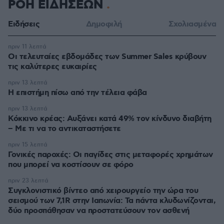
ΡΟΗ ΕΙΔΗΣΕΩΝ
Ειδήσεις
Δημοφιλή
Σχολιασμένα
πριν 11 λεπτά
Οι τελευταίες εβδομάδες των Summer Sales κρύβουν
τις καλύτερες ευκαιρίες
πριν 13 λεπτά
Η επιστήμη πίσω από την τέλεια φάβα
πριν 13 λεπτά
Κόκκινο κρέας: Αυξάνει κατά 49% τον κίνδυνο διαβήτη
– Με τι να το αντικαταστήσετε
πριν 15 λεπτά
Γονικές παροχές: Οι παγίδες στις μεταφορές χρημάτων
που μπορεί να κοστίσουν σε φόρο
πριν 23 λεπτά
Συγκλονιστικό βίντεο από χειρουργείο την ώρα του
σεισμού των 7,1R στην Ιαπωνία: Τα πάντα κλυδωνίζονται,
δύο προσπάθησαν να προστατεύσουν τον ασθενή