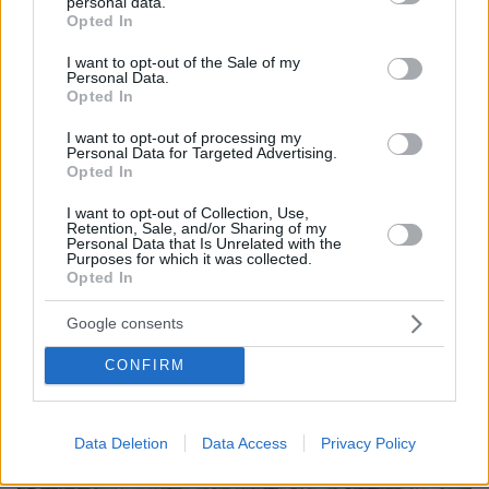
personal data.
grant or deny consent to Google and its third-party tags to
Opted In
use your data for below specified purposes in below Google
consent section.
I want to opt-out of the Sale of my
Personal Data.
Opted In
I want to opt-out of processing my
Personal Data for Targeted Advertising.
Opted In
I want to opt-out of Collection, Use,
Retention, Sale, and/or Sharing of my
Personal Data that Is Unrelated with the
Purposes for which it was collected.
Opted In
Google consents
07.08.2026, 14:57
CONFIRM
«Τα έχω χάσει όλα»: Συντετριμμένος ο πατέρας
και σύζυγος των θυμάτων στο τροχαίο στις
Σέρρες
Data Deletion
Data Access
Privacy Policy