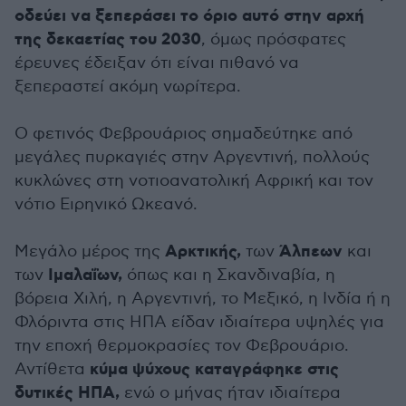
οδεύει να ξεπεράσει το όριο αυτό στην αρχή
της δεκαετίας του 2030
, όμως πρόσφατες
έρευνες έδειξαν ότι είναι πιθανό να
ξεπεραστεί ακόμη νωρίτερα.
Ο φετινός Φεβρουάριος σημαδεύτηκε από
μεγάλες πυρκαγιές στην Αργεντινή, πολλούς
κυκλώνες στη νοτιοανατολική Αφρική και τον
νότιο Ειρηνικό Ωκεανό.
Αρκτικής,
Άλπεων
Μεγάλο μέρος της
των
και
Ιμαλαΐων,
των
όπως και η Σκανδιναβία, η
βόρεια Χιλή, η Αργεντινή, το Μεξικό, η Ινδία ή η
Φλόριντα στις ΗΠΑ είδαν ιδιαίτερα υψηλές για
την εποχή θερμοκρασίες τον Φεβρουάριο.
κύμα ψύχους καταγράφηκε στις
Αντίθετα
δυτικές ΗΠΑ,
ενώ ο μήνας ήταν ιδιαίτερα