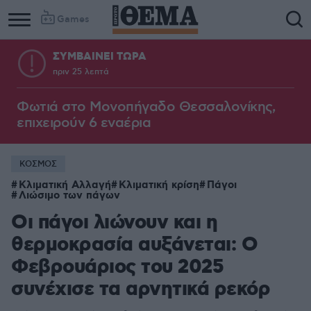
Games
ΣΥΜΒΑΙΝΕΙ ΤΩΡΑ
πριν 25 λεπτά
Φωτιά στο Μονοπήγαδο Θεσσαλονίκης,
επιχειρούν 6 εναέρια
ΚΟΣΜΟΣ
Κλιματική Αλλαγή
Κλιματική κρίση
Πάγοι
Λιώσιμο των πάγων
Οι πάγοι λιώνουν και η
θερμοκρασία αυξάνεται: Ο
Φεβρουάριος του 2025
συνέχισε τα αρνητικά ρεκόρ