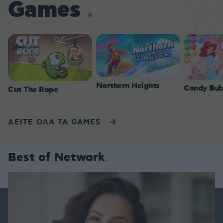
Games
Northern Heights
Candy Bub
Cut The Rope
ΔΕΙΤΕ ΟΛΑ ΤΑ GAMES
Best of Network