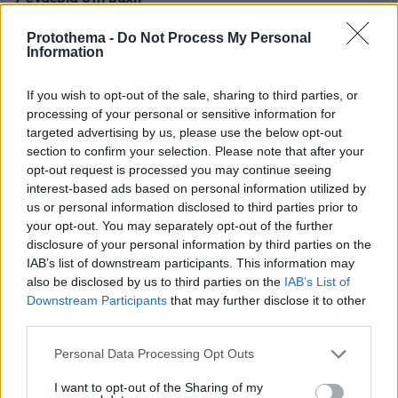
πριν 32 λεπτά
Protothema -
Do Not Process My Personal
Χρηματοδότηση ύψους 2,3 εκατ. ευρώ για τη φοιτητική
Information
στέγη στο Πανεπιστήμιο Θεσσαλίας
πριν 34 λεπτά
If you wish to opt-out of the sale, sharing to third parties, or
Οι πρώτες δηλώσεις του Γιαννούλη για την επιστροφή
processing of your personal or sensitive information for
του: «Θέλω να παίξω Champions League με τον ΠΑΟΚ»,
targeted advertising by us, please use the below opt-out
βίντεο
section to confirm your selection. Please note that after your
opt-out request is processed you may continue seeing
interest-based ads based on personal information utilized by
ΔΕΙΤΕ ΟΛΕΣ ΤΙΣ ΕΙΔΗΣΕΙΣ
us or personal information disclosed to third parties prior to
your opt-out. You may separately opt-out of the further
disclosure of your personal information by third parties on the
IAB’s list of downstream participants. This information may
ΤΑ ΠΙΟ ΔΗΜΟΦΙΛΗ
also be disclosed by us to third parties on the
IAB’s List of
Downstream Participants
that may further disclose it to other
third parties.
Please note that this website/app uses one or more Google
Personal Data Processing Opt Outs
services and may gather and store information including but
not limited to your visit or usage behaviour. You may click to
I want to opt-out of the Sharing of my