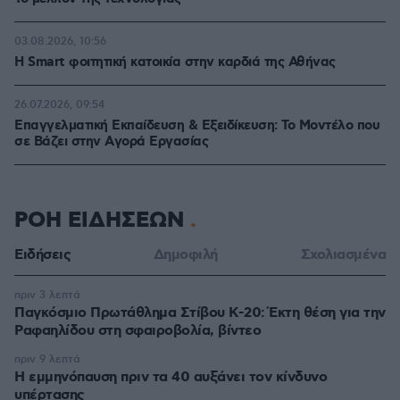
03.08.2026, 10:56
Η Smart φοιτητική κατοικία στην καρδιά της Αθήνας
26.07.2026, 09:54
Επαγγελματική Εκπαίδευση & Εξειδίκευση: Το Mοντέλο που
σε Bάζει στην Aγορά Eργασίας
ΡΟΗ ΕΙΔΗΣΕΩΝ
Ειδήσεις
Δημοφιλή
Σχολιασμένα
πριν 3 λεπτά
Παγκόσμιο Πρωτάθλημα Στίβου Κ-20: Έκτη θέση για την
Ραφαηλίδου στη σφαιροβολία, βίντεο
πριν 9 λεπτά
Η εμμηνόπαυση πριν τα 40 αυξάνει τον κίνδυνο
υπέρτασης