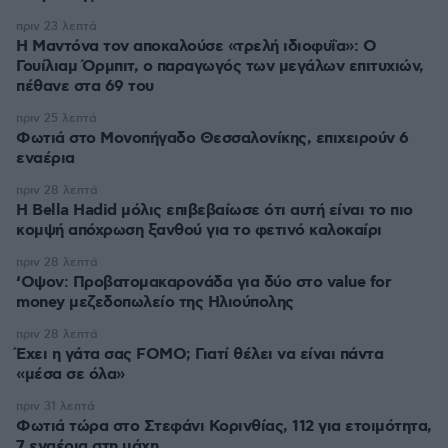
πριν 23 λεπτά
Η Μαντόνα τον αποκαλούσε «τρελή ιδιοφυΐα»: Ο
Γουίλιαμ Όρμπιτ, ο παραγωγός των μεγάλων επιτυχιών,
πέθανε στα 69 του
πριν 25 λεπτά
Φωτιά στο Μονοπήγαδο Θεσσαλονίκης, επιχειρούν 6
εναέρια
πριν 28 λεπτά
Η Bella Hadid μόλις επιβεβαίωσε ότι αυτή είναι το πιο
κομψή απόχρωση ξανθού για το φετινό καλοκαίρι
πριν 28 λεπτά
‘Οψον: Προβατομακαρονάδα για δύο στο value for
money μεζεδοπωλείο της Ηλιούπολης
πριν 28 λεπτά
Έχει η γάτα σας FOMO; Γιατί θέλει να είναι πάντα
«μέσα σε όλα»
πριν 31 λεπτά
Φωτιά τώρα στο Στεφάνι Κορινθίας, 112 για ετοιμότητα,
7 εναέρια στη μάχη