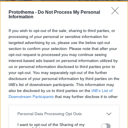
Protothema -
Do Not Process My Personal
Information
If you wish to opt-out of the sale, sharing to third parties, or
processing of your personal or sensitive information for
targeted advertising by us, please use the below opt-out
section to confirm your selection. Please note that after your
opt-out request is processed you may continue seeing
interest-based ads based on personal information utilized by
us or personal information disclosed to third parties prior to
your opt-out. You may separately opt-out of the further
disclosure of your personal information by third parties on the
IAB’s list of downstream participants. This information may
also be disclosed by us to third parties on the
IAB’s List of
04.02.2025, 17:23
Downstream Participants
that may further disclose it to other
Το 1% των Αμερικανών δημοσίων υπαλλήλων έχει
third parties.
αποδεχθεί την εθελουσία Τραμπ – Στόχος το 5%
Please note that this website/app uses one or more Google
Personal Data Processing Opt Outs
services and may gather and store information including but
not limited to your visit or usage behaviour. You may click to
I want to opt-out of the Sharing of my