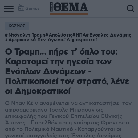
Games
ΚΟΣΜΟΣ
Ντόναλντ Τραμπ
Απολύσεις
ΗΠΑ
Ενοπλες Δυνάμεις
Αμερικανικό Πεντάγωνο
Δημοκρατικοί
Ο Τραμπ... πήρε τ' όπλο του:
Καρατομεί την ηγεσία των
Ενόπλων Δυνάμεων -
Πολιτικοποιεί τον στρατό, λένε
οι Δημοκρατικοί
Ο Νταν Κέιν αναμένεται να αντικαταστήσει τον
αφροαμερικανό Τσαρλς Μπράουν ως
επικεφαλής του Γενικού Επιτελείου Εθνικής
Άμυνας - Παρελθόν και η ναύαρχος Φραντσέτι
από το Πολεμικό Ναυτικό -
Καταργούνται οι
γενικοί εισαγγελείς στις Ένοπλες Δυνάμεις