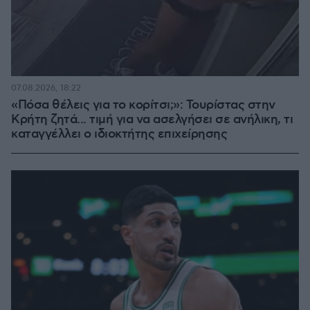
07.08.2026, 18:22
«Πόσα θέλεις για το κορίτσι;»: Τουρίστας στην
Κρήτη ζητά... τιμή για να ασελγήσει σε ανήλικη, τι
καταγγέλλει ο ιδιοκτήτης επιχείρησης