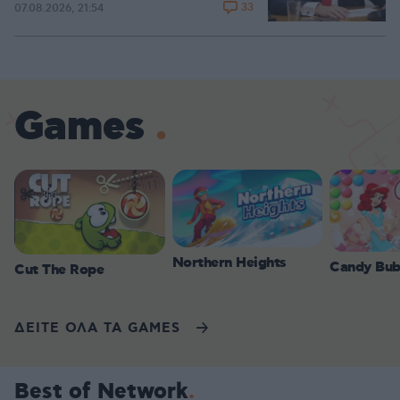
33
07.08.2026, 21:54
Games
Northern Heights
Candy Bub
Cut The Rope
ΔΕΙΤΕ ΟΛΑ ΤΑ GAMES
Best of Network