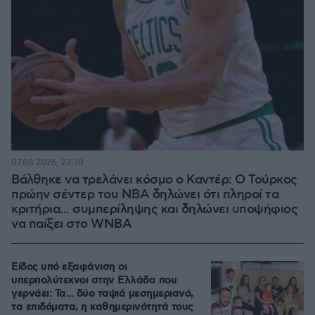
07.08.2026, 23:30
Βάλθηκε να τρελάνει κόσμο ο Καντέρ: Ο Τούρκος
πρώην σέντερ του NBA δηλώνει ότι πληροί τα
κριτήρια... συμπερίληψης και δηλώνει υποψήφιος
να παίξει στο WNBA
Είδος υπό εξαφάνιση οι
υπερπολύτεκνοι στην Ελλάδα που
γερνάει: Τα... δύο ταψιά μεσημεριανό,
τα επιδόματα, η καθημερινότητά τους