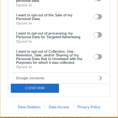
personal data.
grant or deny consent to Google and its third-party tags to
Opted In
use your data for below specified purposes in below Google
consent section.
I want to opt-out of the Sale of my
Personal Data.
Opted In
I want to opt-out of processing my
Personal Data for Targeted Advertising.
Opted In
I want to opt-out of Collection, Use,
Retention, Sale, and/or Sharing of my
Personal Data that Is Unrelated with the
Purposes for which it was collected.
Opted In
Google consents
CONFIRM
Data Deletion
Data Access
Privacy Policy
22.02.2025, 02:16
Το αμερικανικό Πεντάγωνο ανακοινώνει μείωση κατά
τουλάχιστον 5% των πολιτικών υπαλλήλων του