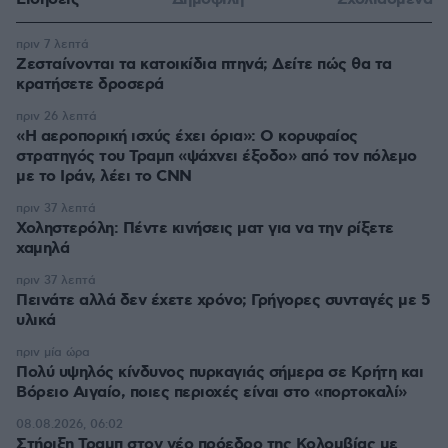
πριν 7 λεπτά
Ζεσταίνονται τα κατοικίδια πτηνά; Δείτε πώς θα τα
κρατήσετε δροσερά
πριν 26 λεπτά
«Η αεροπορική ισχύς έχει όρια»: Ο κορυφαίος
στρατηγός του Τραμπ «ψάχνει έξοδο» από τον πόλεμο
με το Ιράν, λέει το CNN
πριν 37 λεπτά
Χοληστερόλη: Πέντε κινήσεις ματ για να την ρίξετε
χαμηλά
πριν 37 λεπτά
Πεινάτε αλλά δεν έχετε χρόνο; Γρήγορες συνταγές με 5
υλικά
πριν μία ώρα
Πολύ υψηλός κίνδυνος πυρκαγιάς σήμερα σε Κρήτη και
Βόρειο Αιγαίο, ποιες περιοχές είναι στο «πορτοκαλί»
08.08.2026, 06:02
Στήριξη Τραμπ στον νέο πρόεδρο της Κολομβίας με