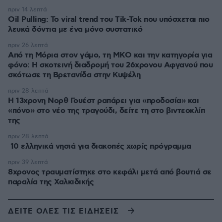
πριν 14 λεπτά
Oil Pulling: To viral trend του Tik-Tok που υπόσχεται πιο
λευκά δόντια με ένα μόνο συστατικό
πριν 26 λεπτά
Από τη Μόρια στον γάμο, τη ΜΚΟ και την κατηγορία για
φόνο: Η σκοτεινή διαδρομή του 26χρονου Αφγανού που
σκότωσε τη Βρετανίδα στην Κυψέλη
πριν 28 λεπτά
Η 13χρονη Νορθ Γουέστ ραπάρει για «προδοσία» και
«πόνο» στο νέο της τραγούδι, δείτε τη στο βιντεοκλίπ
της
πριν 28 λεπτά
10 ελληνικά νησιά για διακοπές χωρίς πρόγραμμα
πριν 39 λεπτά
8χρονος τραυματίστηκε στο κεφάλι μετά από βουτιά σε
παραλία της Χαλκιδικής
ΔΕΙΤΕ ΟΛΕΣ ΤΙΣ ΕΙΔΗΣΕΙΣ