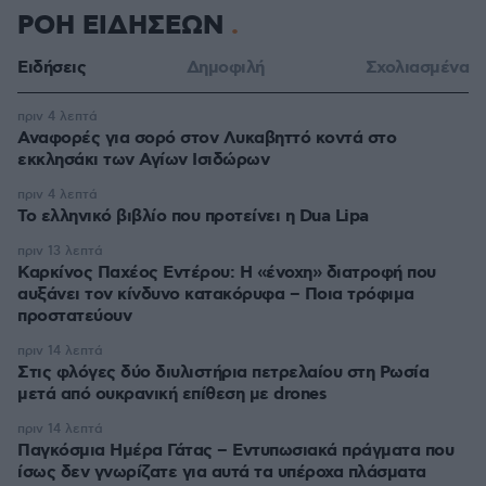
ΡΟΗ ΕΙΔΗΣΕΩΝ
Ειδήσεις
Δημοφιλή
Σχολιασμένα
πριν 4 λεπτά
Αναφορές για σορό στον Λυκαβηττό κοντά στο
εκκλησάκι των Αγίων Ισιδώρων
πριν 4 λεπτά
Το ελληνικό βιβλίο που προτείνει η Dua Lipa
πριν 13 λεπτά
Καρκίνος Παχέος Εντέρου: Η «ένοχη» διατροφή που
αυξάνει τον κίνδυνο κατακόρυφα – Ποια τρόφιμα
προστατεύουν
πριν 14 λεπτά
Στις φλόγες δύο διυλιστήρια πετρελαίου στη Ρωσία
μετά από ουκρανική επίθεση με drones
πριν 14 λεπτά
Παγκόσμια Ημέρα Γάτας – Εντυπωσιακά πράγματα που
ίσως δεν γνωρίζατε για αυτά τα υπέροχα πλάσματα