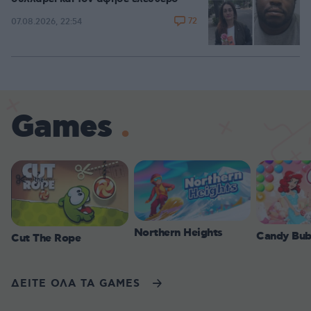
72
07.08.2026, 22:54
Games
Northern Heights
Candy Bub
Cut The Rope
ΔΕΙΤΕ ΟΛΑ ΤΑ GAMES