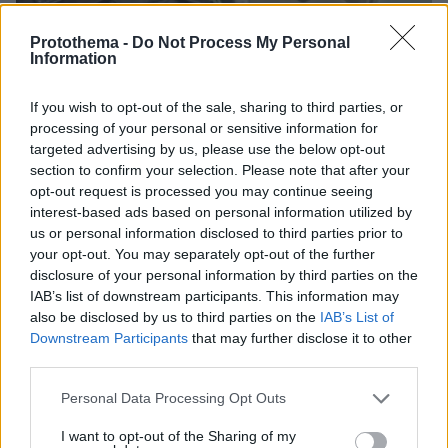
Protothema -
Do Not Process My Personal
Information
08.08.2026, 09:25
If you wish to opt-out of the sale, sharing to third parties, or
Βίντεο: Μεθυσμένη σκότωσε νύφη λίγες ώρες
processing of your personal or sensitive information for
μετά τον γάμο της και στο τμήμα ζητούσε
targeted advertising by us, please use the below opt-out
κλαίγοντας τον πατέρα της
section to confirm your selection. Please note that after your
opt-out request is processed you may continue seeing
interest-based ads based on personal information utilized by
us or personal information disclosed to third parties prior to
your opt-out. You may separately opt-out of the further
disclosure of your personal information by third parties on the
IAB’s list of downstream participants. This information may
also be disclosed by us to third parties on the
IAB’s List of
Downstream Participants
that may further disclose it to other
third parties.
Please note that this website/app uses one or more Google
Personal Data Processing Opt Outs
services and may gather and store information including but
not limited to your visit or usage behaviour. You may click to
I want to opt-out of the Sharing of my