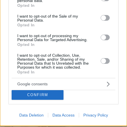
personal data.
grant or deny consent to Google and its third-party tags to
Opted In
use your data for below specified purposes in below Google
consent section.
I want to opt-out of the Sale of my
Personal Data.
Opted In
I want to opt-out of processing my
Personal Data for Targeted Advertising.
Opted In
08.08.2026, 08:57
I want to opt-out of Collection, Use,
Retention, Sale, and/or Sharing of my
Το «σκουλήκι του διαβόλου» που ζει 1,3 χιλιόμετρα
Personal Data that Is Unrelated with the
κάτω από τη Γη και αλλάζει όσα γνωρίζαμε για τη
Purposes for which it was collected.
ζωή: «Οι άνθρωποι δεν κυβερνάμε τον κόσμο»
Opted In
Google consents
CONFIRM
Data Deletion
Data Access
Privacy Policy