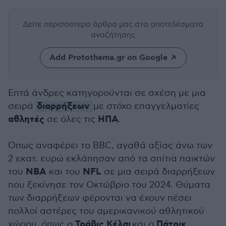
Δείτε περισσότερα άρθρα μας
στα αποτελέσματα
αναζήτησης
Add Protothema.gr on Google
Επτά άνδρες κατηγορούνται σε σχέση με μια
διαρρήξεων
σειρά
με στόχο επαγγελματίες
αθλητές
ΗΠΑ
σε όλες τις
.
Όπως αναφέρει το BBC, αγαθά αξίας άνω των
2 εκατ. ευρώ εκλάπησαν από τα σπίτια παικτών
NBA
NFL
του
και του
σε μια σειρά διαρρήξεων
που ξεκίνησε τον Οκτώβριο του 2024. Θύματα
των διαρρήξεων φέρονται να έχουν πέσει
πολλοί αστέρες του αμερικανικού αθλητικού
Τράβις Κέλσι
Πάτρικ
χώρου, όπως ο
και ο