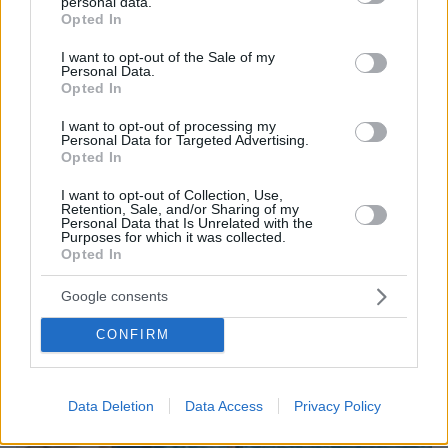
personal data.
grant or deny consent to Google and its third-party tags to
Opted In
use your data for below specified purposes in below Google
consent section.
08.08.2026, 18:08
I want to opt-out of the Sale of my
Personal Data.
Μυστήριο 3.500 ετών στη Σαντορίνη: Ο 15χρονος
Opted In
που δεν πρόλαβε να ξεφύγει από το τσουνάμι
μπορεί ν' αλλάξει τη χρονολογία της μεγάλης
I want to opt-out of processing my
έκρηξης
Personal Data for Targeted Advertising.
Opted In
I want to opt-out of Collection, Use,
Retention, Sale, and/or Sharing of my
Personal Data that Is Unrelated with the
Purposes for which it was collected.
Opted In
Google consents
CONFIRM
Data Deletion
Data Access
Privacy Policy