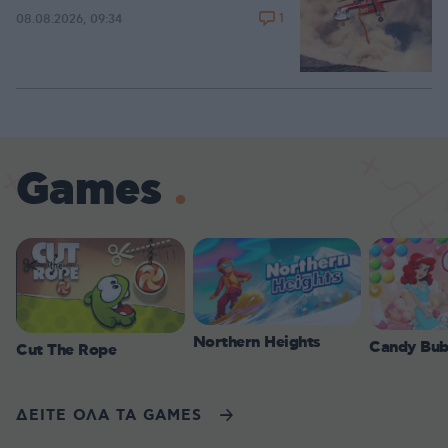
1
08.08.2026, 09:34
Games
Northern Heights
Candy Bub
Cut The Rope
ΔΕΙΤΕ ΟΛΑ ΤΑ GAMES