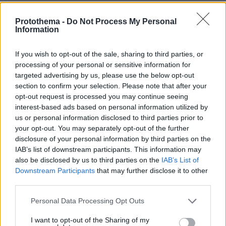
ΤΑ ΠΙΟ ΔΗΜΟΦΙΛΗ
Protothema -
Do Not Process My Personal
Information
If you wish to opt-out of the sale, sharing to third parties, or
processing of your personal or sensitive information for
targeted advertising by us, please use the below opt-out
section to confirm your selection. Please note that after your
opt-out request is processed you may continue seeing
interest-based ads based on personal information utilized by
us or personal information disclosed to third parties prior to
your opt-out. You may separately opt-out of the further
disclosure of your personal information by third parties on the
IAB’s list of downstream participants. This information may
also be disclosed by us to third parties on the
IAB’s List of
Downstream Participants
that may further disclose it to other
third parties.
Please note that this website/app uses one or more Google
Personal Data Processing Opt Outs
services and may gather and store information including but
not limited to your visit or usage behaviour. You may click to
I want to opt-out of the Sharing of my