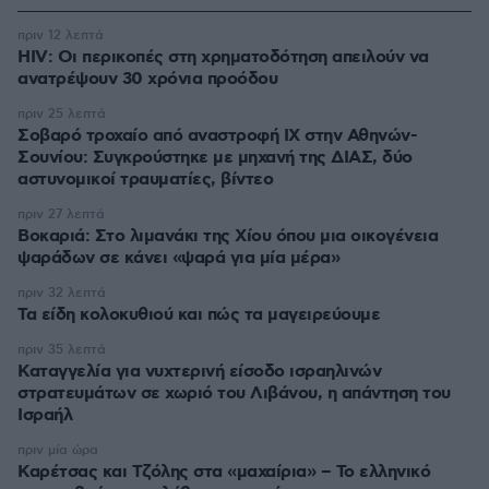
πριν 12 λεπτά
HIV: Οι περικοπές στη χρηματοδότηση απειλούν να
ανατρέψουν 30 χρόνια προόδου
πριν 25 λεπτά
Σοβαρό τροχαίο από αναστροφή ΙΧ στην Αθηνών-
Σουνίου: Συγκρούστηκε με μηχανή της ΔΙΑΣ, δύο
αστυνομικοί τραυματίες, βίντεο
πριν 27 λεπτά
Βοκαριά: Στο λιμανάκι της Χίου όπου μια οικογένεια
ψαράδων σε κάνει «ψαρά για μία μέρα»
πριν 32 λεπτά
Τα είδη κολοκυθιού και πώς τα μαγειρεύουμε
πριν 35 λεπτά
Καταγγελία για νυχτερινή είσοδο ισραηλινών
στρατευμάτων σε χωριό του Λιβάνου, η απάντηση του
Ισραήλ
πριν μία ώρα
Καρέτσας και Τζόλης στα «μαχαίρια» – Το ελληνικό