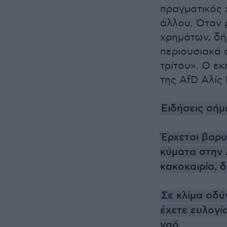
πραγματικός 
άλλου. Όταν 
χρημάτων, δή
περιουσιακά 
τρίτου». Ο ε
της AfD Αλίς 
Ειδήσεις σήμ
Έρχεται βαρυ
κύματα στην Α
κακοκαιρία, δ
Σε κλίμα οδύ
έχετε ευλογί
ναό