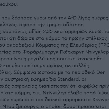
ιούχου.
 που ξέσπασε γύρω από την AfD λίγες ημέρες
 εκλογές, αφορά την χρηματοδότηση
ς καμπάνιας αξίας 2,35 εκατομμυρίων ευρώ, τ
εται ότι δώρισε στο κόμμα το πρώην στέλεχος
ού ακροδεξιού Κόμματος της Ελευθερίας (FP
ματίας στο Φοράρλμπεργκ Γκέρχαρντ Ντίνγκλερ
ρεά είναι η μεγαλύτερη που έχει αναφερθεί
D και υλοποιείται με αφίσες σε πολλές
όλεις. Σύμφωνα ωστόσο με το περιοδικό Der
ην αυστριακή εφημερίδα Standard, οι
ρχές ασφαλείας διαπίστωσαν ότι ακριβώς πριν
ά στο κόμμα, ο κ. Ντίνγκλερ έλαβε ποσό ύψο
ρίων ευρώ από τον δισεκατομμυριούχο Χένινγ
ο Ντούιζμπουργκ, ο οποίος δραστηριοποιείται