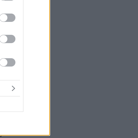
 η
ο
η
αι
ν
ο