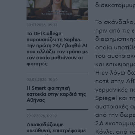
δισεκατομμυρ
Το σκάνδαλο,
30.07.2026, 09:33
πριν από τις
Το DEI College
διαφημιστική
παρουσιάζει τη Sophia.
Την πρώτη 24/7 βοηθό AI
οποία υποτίθ
που αλλάζει τον τρόπο με
του αυστριακ
τον οποίο μαθαίνουν οι
φοιτητές
και επιχειρη
Η εν λόγω δω
03.08.2026, 10:56
ποτέ στην Af
Η Smart φοιτητική
γερμανικές π
κατοικία στην καρδιά της
Spiegel και τ
Αθήνας
αυστριακές α
από την δωρε
29.07.2026, 09:39
2,6 εκατομμυ
Διασκεδάζουμε
υπεύθυνα, επιστρέφουμε
Κόνλε, από τ