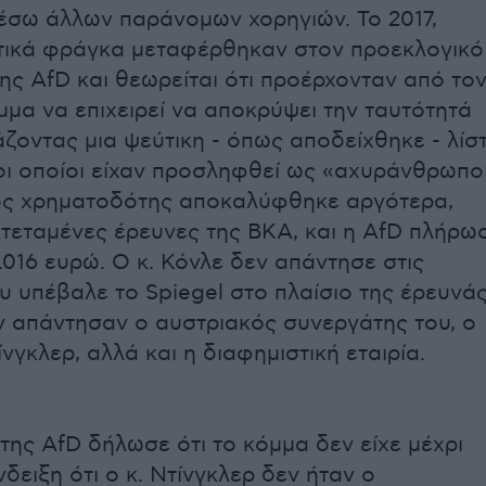
έσω άλλων παράνομων χορηγιών. Το 2017,
τικά φράγκα μεταφέρθηκαν στον προεκλογικό
ης AfD και θεωρείται ότι προέρχονταν από το
όμμα να επιχειρεί να αποκρύψει την ταυτότητά
άζοντας μια ψεύτικη - όπως αποδείχθηκε - λίσ
οι οποίοι είχαν προσληφθεί ως «αχυράνθρωποι
ός χρηματοδότης αποκαλύφθηκε αργότερα,
κτεταμένες έρευνες της ΒΚΑ, και η AfD πλήρω
.016 ευρώ. Ο κ. Κόνλε δεν απάντησε στις
υ υπέβαλε το Spiegel στο πλαίσιο της έρευνά
ν απάντησαν ο αυστριακός συνεργάτης του, ο
νγκλερ, αλλά και η διαφημιστική εταιρία.
ης AfD δήλωσε ότι το κόμμα δεν είχε μέχρι
δειξη ότι ο κ. Ντίνγκλερ δεν ήταν ο