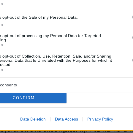
In
ην υπόθεση εμπλέκονται η Ομοσπονδιακή
ά του Εγκλήματος (ΒΚΑ) της Γερμανίας και οι
o opt-out of the Sale of my Personal Data.
υστικές υπηρεσίες. Σύμφωνα με την γερμανική
In
οι δωρεές μέσω «αχυρανθρώπων»
to opt-out of processing my Personal Data for Targeted
ι και πρέπει σε κάθε περίπτωση να δηλώνεται
ing.
In
αυτότητα του χορηγού. Εάν η υποψία
, το κόμμα - αποδέκτης αντιμετωπίζει πρόστιμ
o opt-out of Collection, Use, Retention, Sale, and/or Sharing
ersonal Data that Is Unrelated with the Purposes for which it
σιου από το ποσό που έλαβε, στην προκειμέν
lected.
In
λαδή περίπου επτά εκατομμυρίων ευρώ.
consents
ισημαίνει ότι ο δισεκατομμυριούχος Χένινγκ
ται και στην Γερμανία «φάντασμα», καθώς είν
CONFIRM
στα στοιχεία για εκείνον. Ο 81χρονος
ς, σύμφωνα με το περιοδικό, με κατοικίες στη
Data Deletion
Data Access
Privacy Policy
το Λονδίνο και μια εταιρία χαρτοφυλακίου στο
λέγεται ότι είχε υποστηρίξει την ΑfD και κατά τ