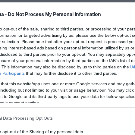
ων ακινήτων.
ma -
Do Not Process My Personal Information
to opt-out of the sale, sharing to third parties, or processing of your per
α δύο έντυπα, ο κ. Ντίνγκλερ φέρεται να
formation for targeted advertising by us, please use the below opt-out s
ριν από λίγες εβδομάδες στην τράπεζά του
r selection. Please note that after your opt-out request is processed y
nk συμβόλαιο, σύμφωνα με το οποίο ο κ. Κόνλε
eing interest-based ads based on personal information utilized by us or
disclosed to third parties prior to your opt-out. You may separately opt-
 2,6 εκατομμύρια ευρώ, «για ένα έργο
losure of your personal information by third parties on the IAB’s list of
ίγο αργότερα όμως, 2,34 εκατομμύρια
. This information may also be disclosed by us to third parties on the
IA
 από τον λογαριασμό του σε εταιρία της
Participants
that may further disclose it to other third parties.
ποία ειδικεύεται στην διαφήμιση με αφίσες, τη
 that this website/app uses one or more Google services and may gath
bH. Η AfD δήλωσε ακριβώς το ίδιο ποσό στι
including but not limited to your visit or usage behaviour. You may click 
 to Google and its third-party tags to use your data for below specifi
ρεσίες της Bundestag στις αρχές Φεβρουαρίο
ogle consent section.
ς υπηρεσίες διερευνούν τώρα υποψίες για
l Data Processing Opt Outs
ύρου χρήματος» και κρυφή χρηματοδότηση
 όπως επισημαίνεται από το Spiegel και την
o opt-out of the Sharing of my personal data.