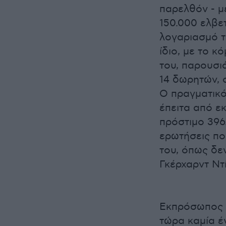
παρελθόν - μ
150.000 ελβε
λογαριασμό τ
ίδιο, με το κ
του, παρουσι
14 δωρητών, 
Ο πραγματικ
έπειτα από ε
πρόστιμο 396
ερωτήσεις πο
του, όπως δε
Γκέρχαρντ Ντί
Εκπρόσωπος τ
τώρα καμία έν