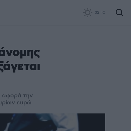
32
°C
ράνομης
ξάγεται
, αφορά την
μυρίων ευρώ