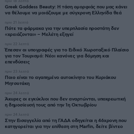
πριν 18 λεπτά
Greek Goddess Beauty: Η τάση ομορφιάς που μας κάνει
να θέλουμε να μοιάζουμε με σύγχρονη Ελληνίδα θεά
πριν 21 λεπτά
Πότε τα φάρμακα για την υπερπλασία προστάτη δεν
«χρειάζονται» – Μελέτη εξηγεί
πριν 22 λεπτά
Έπεσαν οι υπογραφές για το Ειδικό Χωροταξικό Πλαίσιο
για τον Τουρισμό: Νέοι κανόνες για δόμηση και
επενδύσεις
πριν 23 λεπτά
Ποιο είναι το αγαπημένο αυτοκίνητο του Κυριάκου
Μητσοτάκη
πριν 24 λεπτά
Άκυρες οι εγκύκλιοι που δεν αναρτώνται, υποχρεωτική
η δημοσίευσή τους από την 1η Οκτωβρίου
πριν 24 λεπτά
Στην Εισαγγελία από τη ΓΑΔΑ οδηγείται η 46χρονη που
κατηγορείται για την επίθεση στη Marfin, δείτε βίντεο