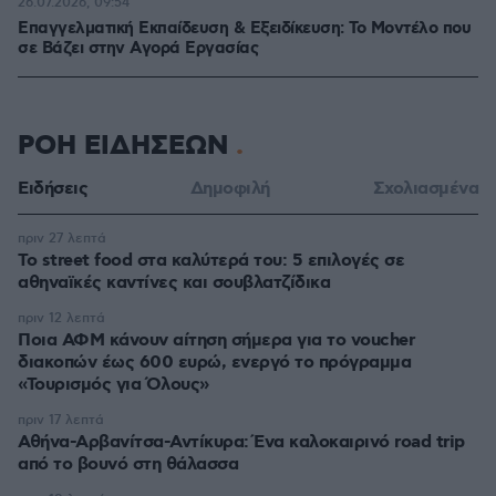
26.07.2026, 09:54
Επαγγελματική Εκπαίδευση & Εξειδίκευση: Το Mοντέλο που
σε Bάζει στην Aγορά Eργασίας
ΡΟΗ ΕΙΔΗΣΕΩΝ
Ειδήσεις
Δημοφιλή
Σχολιασμένα
πριν 27 λεπτά
Το street food στα καλύτερά του: 5 επιλογές σε
αθηναϊκές καντίνες και σουβλατζίδικα
πριν 12 λεπτά
Ποια ΑΦΜ κάνουν αίτηση σήμερα για το voucher
διακοπών έως 600 ευρώ, ενεργό το πρόγραμμα
«Τουρισμός για Όλους»
πριν 17 λεπτά
Αθήνα-Αρβανίτσα-Αντίκυρα: Ένα καλοκαιρινό road trip
από το βουνό στη θάλασσα