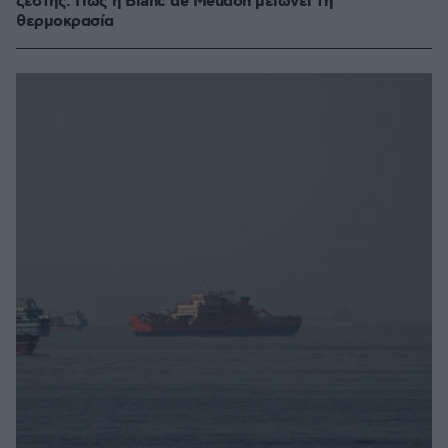
ζέστης: Πώς η Blanc de Meudon μειώνει τη
θερμοκρασία