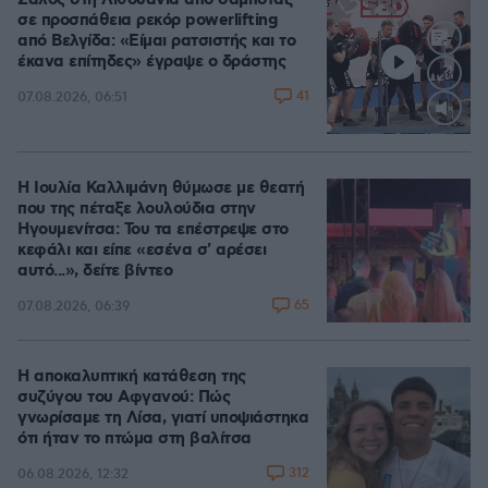
Σάλος στη Λιθουανία από σαμποτάζ
σε προσπάθεια ρεκόρ powerlifting
από Βελγίδα: «Είμαι ρατσιστής και το
έκανα επίτηδες» έγραψε ο δράστης
41
07.08.2026, 06:51
Loaded
:
100.00%
Η Ιουλία Καλλιμάνη θύμωσε με θεατή
που της πέταξε λουλούδια στην
Ηγουμενίτσα: Του τα επέστρεψε στο
κεφάλι και είπε «εσένα σ' αρέσει
αυτό...», δείτε βίντεο
65
07.08.2026, 06:39
Η αποκαλυπτική κατάθεση της
συζύγου του Αφγανού: Πώς
γνωρίσαμε τη Λίσα, γιατί υποψιάστηκα
ότι ήταν το πτώμα στη βαλίτσα
312
06.08.2026, 12:32