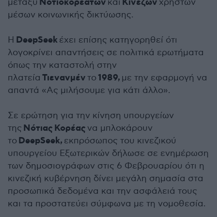
Νοτιοκορεατών
Κινέζων
μεταξύ
και
χρηστών
μέσων κοινωνικής δικτύωσης.
DeepSeek
Η
έχει επίσης κατηγορηθεί ότι
λογοκρίνει απαντήσεις σε πολιτικά ερωτήματα
όπως την καταστολή στην
Τιενανμέν
1989,
πλατεία
το
με την εφαρμογή να
απαντά «Ας μιλήσουμε για κάτι άλλο».
Σε ερώτηση για την κίνηση υπουργείων
Νότιας
Κορέας
της
να μπλοκάρουν
DeepSeek,
το
εκπρόσωπος του κινεζικού
υπουργείου Εξωτερικών δήλωσε σε ενημέρωση
των δημοσιογράφων στις 6 Φεβρουαρίου ότι η
κινεζική κυβέρνηση δίνει μεγάλη σημασία στα
προσωπικά δεδομένα και την ασφάλειά τους
και τα προστατεύει σύμφωνα με τη νομοθεσία.