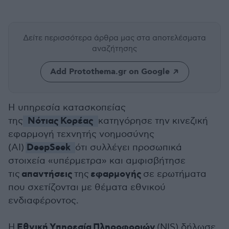
Δείτε περισσότερα άρθρα μας
στα αποτελέσματα
αναζήτησης
Add Protothema.gr on Google
Η υπηρεσία κατασκοπείας
Νότιας
Κορέας
της
κατηγόρησε την κινεζική
εφαρμογή τεχνητής νοημοσύνης
DeepSeek
(AI)
ότι συλλέγει προσωπικά
στοιχεία «υπέρμετρα» και αμφισβήτησε
απαντήσεις
εφαρμογής
τις
της
σε ερωτήματα
που σχετίζονται με θέματα εθνικού
ενδιαφέροντος.
Εθνική
Υπηρεσία
Πληροφοριών
Η
(NIS) δήλωσε