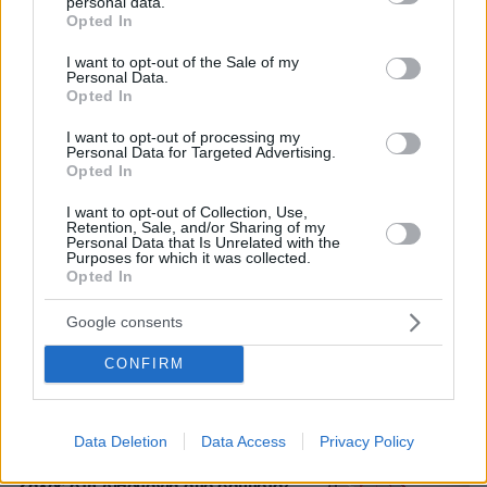
personal data.
grant or deny consent to Google and its third-party tags to
Γονικές παροχές: Οι παγίδες στις μεταφορές
Opted In
use your data for below specified purposes in below Google
χρημάτων που μπορεί να κοστίσουν σε φόρο
consent section.
I want to opt-out of the Sale of my
Personal Data.
Opted In
Πόσο κοστίζει μία εβδομάδα σε βίλες
- παράδεισους
I want to opt-out of processing my
Personal Data for Targeted Advertising.
1
πριν μία ώρα
Opted In
I want to opt-out of Collection, Use,
Retention, Sale, and/or Sharing of my
Personal Data that Is Unrelated with the
Purposes for which it was collected.
Opted In
Προφυλακίστηκαν ο δήμαρχος
Στυλίδας και δύο ακόμη
Google consents
κατηγορούμενοι για την πυρκαγιά στη
Βοιωτία
CONFIRM
99
07.08.2026, 07:00
Data Deletion
Data Access
Privacy Policy