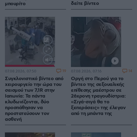
δείτε βίντεο
μπουρίτο
Loaded
:
100.00%
19
14
07.08.2026, 07:50
07.08.2026, 07:16
Συγκλονιστικό βίντεο από
Οργή στο Περού για το
χειρουργείο την ώρα του
βίντεο της σεξουαλικής
σεισμού των 7,1R στην
επίθεσης μαέστρου σε
Ιαπωνία: Τα πάντα
26χρονη τραγουδίστρια:
κλυδωνίζονται, δύο
«Σιγά-σιγά θα το
προσπάθησαν να
ξεπεράσεις» της έλεγαν
προστατεύσουν τον
από τη μπάντα της
ασθενή