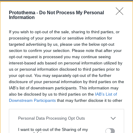
ΤΑ ΠΙΟ ΔΗΜΟΦΙΛΗ
Protothema -
Do Not Process My Personal
Information
If you wish to opt-out of the sale, sharing to third parties, or
processing of your personal or sensitive information for
targeted advertising by us, please use the below opt-out
section to confirm your selection. Please note that after your
opt-out request is processed you may continue seeing
interest-based ads based on personal information utilized by
us or personal information disclosed to third parties prior to
your opt-out. You may separately opt-out of the further
disclosure of your personal information by third parties on the
IAB’s list of downstream participants. This information may
also be disclosed by us to third parties on the
IAB’s List of
Downstream Participants
that may further disclose it to other
third parties.
Please note that this website/app uses one or more Google
Personal Data Processing Opt Outs
services and may gather and store information including but
not limited to your visit or usage behaviour. You may click to
I want to opt-out of the Sharing of my