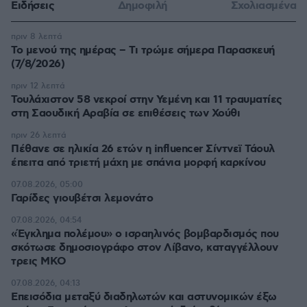
Ειδήσεις
Δημοφιλή
Σχολιασμένα
πριν 8 λεπτά
Το μενού της ημέρας – Τι τρώμε σήμερα Παρασκευή
(7/8/2026)
πριν 12 λεπτά
Τουλάχιστον 58 νεκροί στην Υεμένη και 11 τραυματίες
στη Σαουδική Αραβία σε επιθέσεις των Χούθι
πριν 26 λεπτά
Πέθανε σε ηλικία 26 ετών η influencer Σίντνεϊ Τάουλ
έπειτα από τριετή μάχη με σπάνια μορφή καρκίνου
07.08.2026, 05:00
Γαρίδες γιουβέτσι λεμονάτο
07.08.2026, 04:54
«Έγκλημα πολέμου» ο ισραηλινός βομβαρδισμός που
σκότωσε δημοσιογράφο στον Λίβανο, καταγγέλλουν
τρεις ΜΚΟ
07.08.2026, 04:13
Επεισόδια μεταξύ διαδηλωτών και αστυνομικών έξω