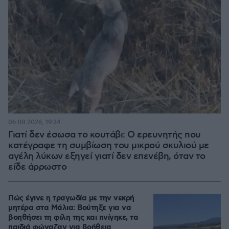
06.08.2026, 19:34
Γιατί δεν έσωσα το κουτάβι: Ο ερευνητής που
κατέγραφε τη συμβίωση του μικρού σκυλιού με
αγέλη λύκων εξηγεί γιατί δεν επενέβη, όταν το
είδε άρρωστο
Πώς έγινε η τραγωδία με την νεκρή
μητέρα στα Μάλια: Βούτηξε για να
βοηθήσει τη φίλη της και πνίγηκε, τα
παιδιά φώναζαν για βοήθεια