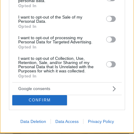
personal data.
grant or deny consent to Google and its third-party tags to
Opted In
use your data for below specified purposes in below Google
06.08.2026, 23:17
consent section.
Στη ΓΑΔΑ κρατείται η 46χρονη που κατηγορείται
I want to opt-out of the Sale of my
Personal Data.
για την επίθεση στη Marfin, δείτε βίντεο και
Opted In
φωτογραφίες
I want to opt-out of processing my
Personal Data for Targeted Advertising.
Opted In
I want to opt-out of Collection, Use,
Retention, Sale, and/or Sharing of my
Personal Data that Is Unrelated with the
Purposes for which it was collected.
Opted In
Google consents
CONFIRM
Data Deletion
Data Access
Privacy Policy