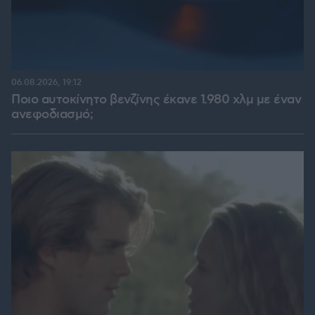
06.08.2026, 19:12
Ποιο αυτοκίνητο βενζίνης έκανε 1.980 χλμ με έναν
ανεφοδιασμό;