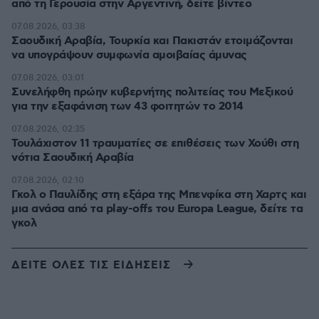
από τη Γερουσία στην Αργεντινή, δείτε βίντεο
07.08.2026, 03:38
Σαουδική Αραβία, Τουρκία και Πακιστάν ετοιμάζονται
να υπογράψουν συμφωνία αμοιβαίας άμυνας
07.08.2026, 03:01
Συνελήφθη πρώην κυβερνήτης πολιτείας του Μεξικού
για την εξαφάνιση των 43 φοιτητών το 2014
07.08.2026, 02:35
Τουλάχιστον 11 τραυματίες σε επιθέσεις των Χούθι στη
νότια Σαουδική Αραβία
07.08.2026, 02:10
Γκολ ο Παυλίδης στη εξάρα της Μπενφίκα στη Χαρτς και
μια ανάσα από τα play-offs του Europa League, δείτε τα
γκολ
ΔΕΙΤΕ ΟΛΕΣ ΤΙΣ ΕΙΔΗΣΕΙΣ