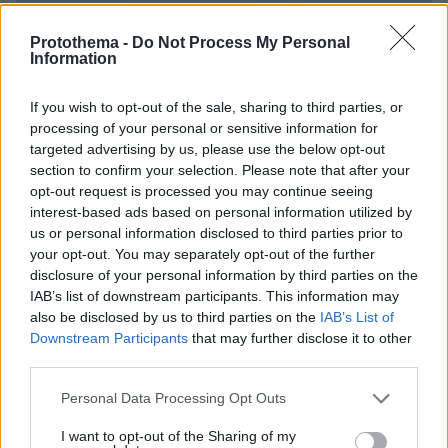
Protothema -
Do Not Process My Personal
Information
If you wish to opt-out of the sale, sharing to third parties, or
processing of your personal or sensitive information for
targeted advertising by us, please use the below opt-out
section to confirm your selection. Please note that after your
opt-out request is processed you may continue seeing
interest-based ads based on personal information utilized by
us or personal information disclosed to third parties prior to
your opt-out. You may separately opt-out of the further
disclosure of your personal information by third parties on the
IAB’s list of downstream participants. This information may
also be disclosed by us to third parties on the
IAB’s List of
Downstream Participants
that may further disclose it to other
third parties.
Please note that this website/app uses one or more Google
Personal Data Processing Opt Outs
09.08.2026, 13:59
services and may gather and store information including but
Χούθι, το «άλυτο πρόβλημα» της Μέσης
not limited to your visit or usage behaviour. You may click to
I want to opt-out of the Sharing of my