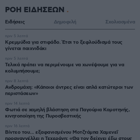
ΡΟΗ ΕΙΔΗΣΕΩΝ
Ειδήσεις
Δημοφιλή
Σχολιασμένα
πριν 5 λεπτά
Κρεμμύδια για στιφάδο. Έτσι το ξεφλούδισμά τους
γίνεται παιχνιδάκι
πριν 5 λεπτά
Τελικά πρέπει να περιμένουμε να χωνέψουμε για να
κολυμπήσουμε;
πριν 8 λεπτά
Ανδρομάχη: «Κάποιοι άντρες είναι απλά κατώτεροι των
περιστάσεων»
πριν 14 λεπτά
Φωτιά σε χαμηλή βλάστηση στα Παγούρια Κομοτηνής,
κινητοποίηση της Πυροσβεστικής
πριν 16 λεπτά
Βίντεο του... εξαφανισμένου Μοτζτάμπα Χαμενεΐ
προαναγγέλλει η Τεχεράνη: «Θα τον δείχνει έξω στους