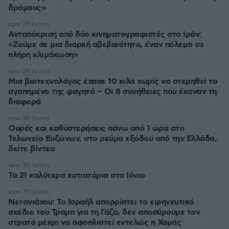
δρόμους»
πριν 25 λεπτά
Ανταπόκριση από δύο κινηματογραφιστές στο Ιράν:
«Ζούμε σε μια διαρκή αβεβαιότητα, έναν πόλεμο σε
πλήρη κλιμάκωση»
πριν 29 λεπτά
Μια βιοτεχνολόγος έχασε 10 κιλά χωρίς να στερηθεί το
αγαπημένο της φαγητό – Οι 8 συνήθειες που έκαναν τη
διαφορά
πριν 30 λεπτά
Ουρές και καθυστερήσεις πάνω από 1 ώρα στο
Τελωνείο Ευζώνων, στο ρεύμα εξόδου από την Ελλάδα,
δείτε βίντεο
πριν 30 λεπτά
Τα 21 καλύτερα εστιατόρια στο Ιόνιο
πριν 31 λεπτά
Νετανιάχου: Το Ισραήλ απορρίπτει το ειρηνευτικό
σχέδιο του Τραμπ για τη Γάζα, δεν αποσύρουμε τον
στρατό μέχρι να αφοπλιστεί εντελώς η Χαμάς