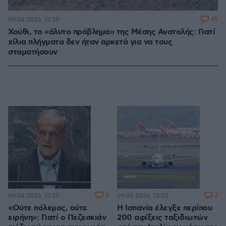
45
09.08.2026, 13:59
Χούθι, το «άλυτο πρόβλημα» της Μέσης Ανατολής: Γιατί
χίλια πλήγματα δεν ήταν αρκετά για να τους
σταματήσουν
6
2
09.08.2026, 13:25
09.08.2026, 13:03
«Ούτε πόλεμος, ούτε
Η Ισπανία έλεγξε περίπου
ειρήνη»: Γιατί ο Πεζεσκιάν
200 αφίξεις ταξιδιωτών