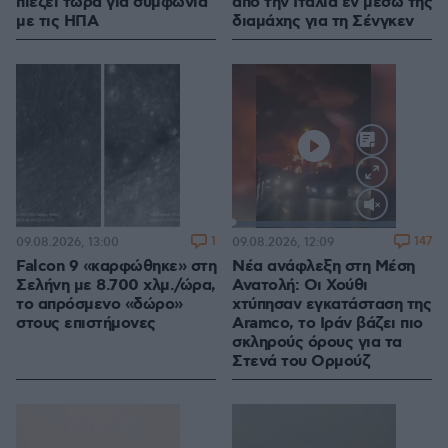
πιέζει τώρα για συμφωνία
από την Ιταλία εν μέσω της
με τις ΗΠΑ
διαμάχης για τη Σένγκεν
Loaded
:
100.00%
1
147
09.08.2026, 13:00
09.08.2026, 12:09
Falcon 9 «καρφώθηκε» στη
Νέα ανάφλεξη στη Μέση
Σελήνη με 8.700 χλμ./ώρα,
Ανατολή: Οι Χούθι
το απρόσμενο «δώρο»
χτύπησαν εγκατάσταση της
στους επιστήμονες
Aramco, το Ιράν βάζει πιο
σκληρούς όρους για τα
Στενά του Ορμούζ