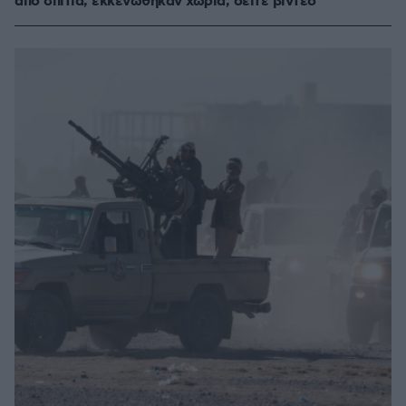
από σπίτια, εκκενώθηκαν χωριά, δείτε βίντεο