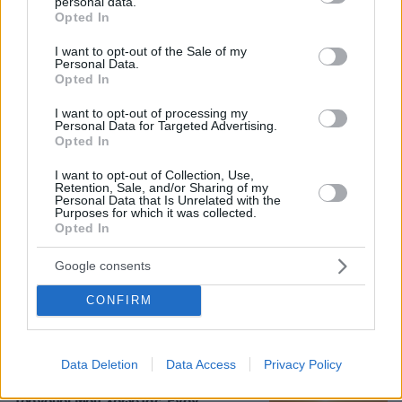
Ανατολής: Γιατί χίλια πλήγματα δεν ήταν αρκετά
personal data.
grant or deny consent to Google and its third-party tags to
Opted In
για να τους σταματήσουν
use your data for below specified purposes in below Google
consent section.
I want to opt-out of the Sale of my
Personal Data.
Οι τελευταίες μέρες της 49χρονης
Opted In
TikToker που διαγνώστηκε με
Αλτσχάιμερ και επέλεξε την ιατρικώς
I want to opt-out of processing my
υποβοηθούμενη αυτοκτονία
Personal Data for Targeted Advertising.
Opted In
09.08.2026, 12:07
I want to opt-out of Collection, Use,
Retention, Sale, and/or Sharing of my
Personal Data that Is Unrelated with the
Purposes for which it was collected.
Opted In
Το σπίτι του τρόμου στο Άινταχο: Η
νύχτα που τέσσερις φοιτητές
δολοφονήθηκαν μέσα σε λίγα λεπτά
Google consents
27
09.08.2026, 08:33
CONFIRM
Data Deletion
Data Access
Privacy Policy
Ποιοι κρύβονται πίσω από το viral