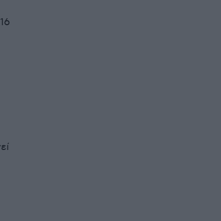
 16
εί