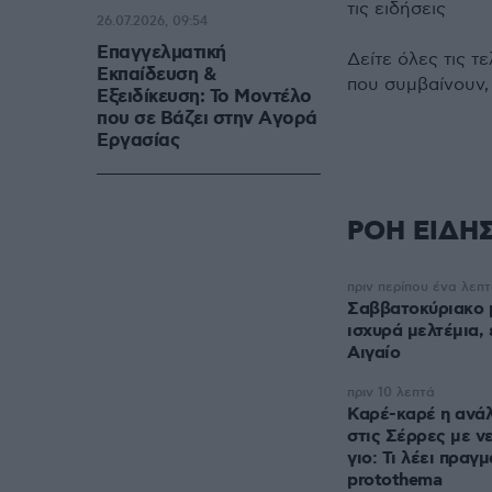
τις ειδήσεις
26.07.2026, 09:54
Επαγγελματική
Δείτε όλες τις τ
Εκπαίδευση &
που συμβαίνουν,
Εξειδίκευση: Το Mοντέλο
που σε Bάζει στην Aγορά
Eργασίας
ΡΟΗ ΕΙΔΗ
πριν περίπου ένα λεπ
Σαββατοκύριακο μ
ισχυρά μελτέμια,
Αιγαίο
πριν 10 λεπτά
Καρέ-καρέ η ανάλ
στις Σέρρες με ν
γιο: Τι λέει πρα
protothema