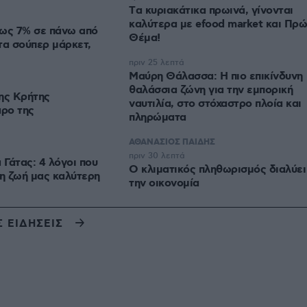
Tα κυριακάτικα πρωινά, γίνονται
καλύτερα με efood market και Πρ
έως 7% σε πάνω από
Θέμα!
τα σούπερ μάρκετ,
πριν 25 λεπτά
Μαύρη Θάλασσα: Η πιο επικίνδυνη
θαλάσσια ζώνη για την εμπορική
ης Κρήτης
ναυτιλία, στο στόχαστρο πλοία και
ρο της
πληρώματα
ΑΘΑΝΑΣΙΟΣ ΠΑΙΔΗΣ
πριν 30 λεπτά
Γάτας: 4 λόγοι που
Ο κλιματικός πληθωρισμός διαλύει
τη ζωή μας καλύτερη
την οικονομία
Σ ΕΙΔΗΣΕΙΣ