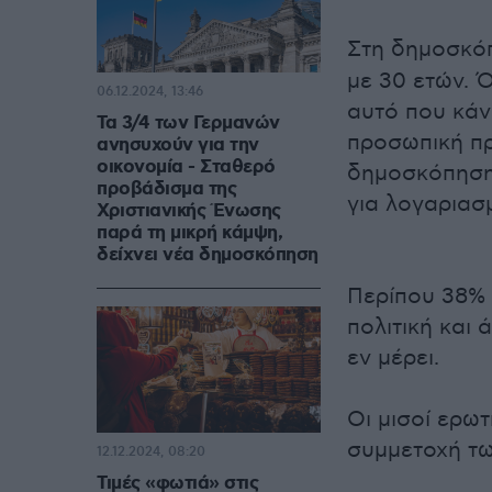
Στη δημοσκό
με 30 ετών. 
06.12.2024, 13:46
αυτό που κάν
Τα 3/4 των Γερμανών
προσωπική πρ
ανησυχούν για την
οικονομία - Σταθερό
δημοσκόπηση 
προβάδισμα της
για λογαριασ
Χριστιανικής Ένωσης
παρά τη μικρή κάμψη,
δείχνει νέα δημοσκόπηση
Περίπου 38% 
πολιτική και
εν μέρει.
Οι μισοί ερω
συμμετοχή τω
12.12.2024, 08:20
Τιμές «φωτιά» στις