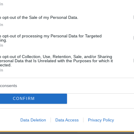
In
ΜΠΕ
o opt-out of the Sale of my Personal Data.
ερα:
In
to opt-out of processing my Personal Data for Targeted
ό βίντεο: Η στιγμή της απελευθέρωσης
ing.
In
σε φυλακή του Άσαντ - «Θεέ μου υπάρχει
o opt-out of Collection, Use, Retention, Sale, and/or Sharing
ersonal Data that Is Unrelated with the Purposes for which it
lected.
In
τανίδα πέθανε μετά από «βάρβαρη» επέμβασ
λουτών στην Τουρκία
consents
OnlyFans έκανε σεξ με 101 άτομα σε μια ημέρ
CONFIRM
κλάματα γιατί τους... απογοήτευσε
Data Deletion
Data Access
Privacy Policy
protothema.gr στο Google News
ο
και μάθετε πρώτοι όλες