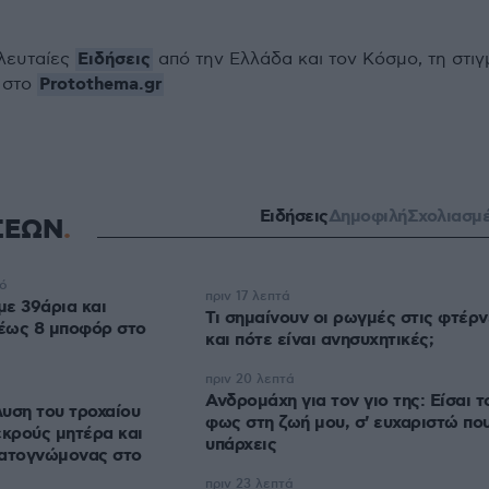
Ειδήσεις
ελευταίες
από την Ελλάδα και τον Κόσμο, τη στιγ
Protothema.gr
 στο
Ειδήσεις
Δημοφιλή
Σχολιασμ
ΣΕΩΝ
τό
πριν 17 λεπτά
ε 39άρια και
Τι σημαίνουν οι ρωγμές στις φτέρν
 έως 8 μποφόρ στο
και πότε είναι ανησυχητικές;
πριν 20 λεπτά
Ανδρομάχη για τον γιο της: Είσαι τ
υση του τροχαίου
φως στη ζωή μου, σ' ευχαριστώ πο
εκρούς μητέρα και
υπάρχεις
γματογνώμονας στο
πριν 23 λεπτά