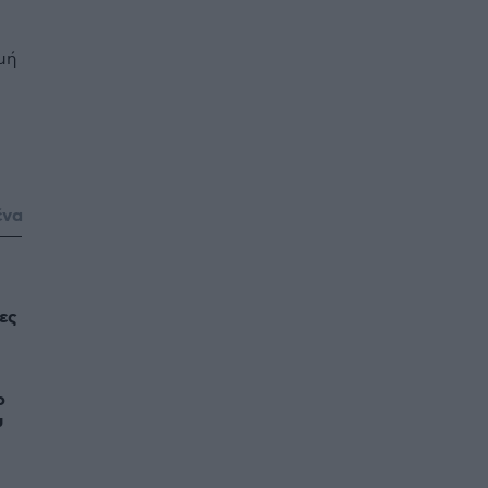
μή
ένα
ες
ο
υ