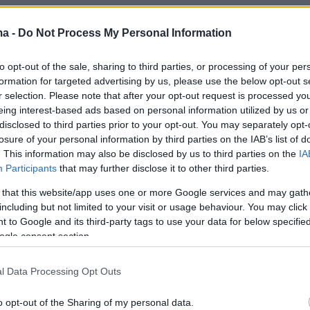
ό ένας στους δέκα θεωρούν ότι τα πολιτικά
ι ανοιχτά στις ιδέες των νέων, ενώ μόνο 8%
ma -
Do Not Process My Personal Information
η πολιτική λαμβάνει στα σοβαρά τις ανησυχίες
to opt-out of the sale, sharing to third parties, or processing of your per
formation for targeted advertising by us, please use the below opt-out s
r selection. Please note that after your opt-out request is processed y
eing interest-based ads based on personal information utilized by us or
disclosed to third parties prior to your opt-out. You may separately opt-
 της δημοσκόπησης διαπίστωσαν ότι υπάρχει
losure of your personal information by third parties on the IAB’s list of
νδιαφέρον μεταξύ των νέων για κοινωνικά και
. This information may also be disclosed by us to third parties on the
IA
ήματα, με σχεδόν τα δύο τρίτα των ερωτηθέντ
Participants
that may further disclose it to other third parties.
 μεγαλύτερη ενημέρωση για κάποια
 that this website/app uses one or more Google services and may gath
ιτικά ζητήματα.
including but not limited to your visit or usage behaviour. You may click 
 to Google and its third-party tags to use your data for below specifi
ogle consent section.
 που ανέφεραν οι ερωτηθέντες περιλαμβάνοντ
 η ειρήνη, η υγεία, ο πληθωρισμός και η
l Data Processing Opt Outs
o opt-out of the Sharing of my personal data.