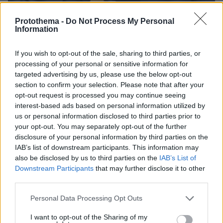
Protothema -
Do Not Process My Personal
Information
10.08.2026, 08:51
If you wish to opt-out of the sale, sharing to third parties, or
ΔΕΘ τετραετίας με μέτρα για όλους: Τι θα πει ο
processing of your personal or sensitive information for
Μητσοτάκης στη Θεσσαλονίκη για μισθούς,
targeted advertising by us, please use the below opt-out
συντάξεις, επιχειρήσεις, αγρότες και στεγαστικό
section to confirm your selection. Please note that after your
opt-out request is processed you may continue seeing
interest-based ads based on personal information utilized by
us or personal information disclosed to third parties prior to
your opt-out. You may separately opt-out of the further
disclosure of your personal information by third parties on the
IAB’s list of downstream participants. This information may
also be disclosed by us to third parties on the
IAB’s List of
Downstream Participants
that may further disclose it to other
third parties.
Please note that this website/app uses one or more Google
Personal Data Processing Opt Outs
services and may gather and store information including but
not limited to your visit or usage behaviour. You may click to
I want to opt-out of the Sharing of my