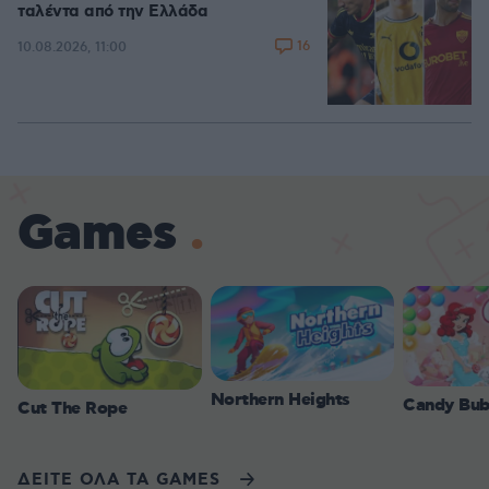
ταλέντα από την Ελλάδα
16
10.08.2026, 11:00
Games
Northern Heights
Candy Bub
Cut The Rope
ΔΕΙΤΕ ΟΛΑ ΤΑ GAMES