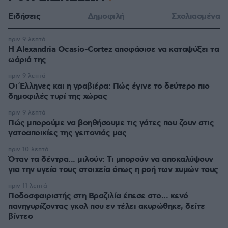
Ειδήσεις
Δημοφιλή
Σχολιασμένα
πριν 9 λεπτά
Η Alexandria Ocasio-Cortez αποφάσισε να καταψύξει τα
ωάριά της
πριν 9 λεπτά
Οι Έλληνες και η γραβιέρα: Πώς έγινε το δεύτερο πιο
δημοφιλές τυρί της χώρας
πριν 9 λεπτά
Πώς μπορούμε να βοηθήσουμε τις γάτες που ζουν στις
γατοαποικίες της γειτονιάς μας
πριν 10 λεπτά
Όταν τα δέντρα... μιλούν: Τι μπορούν να αποκαλύψουν
για την υγεία τους στοιχεία όπως η ροή των χυμών τους
πριν 11 λεπτά
Ποδοσφαιριστής στη Βραζιλία έπεσε στο... κενό
πανηγυρίζοντας γκολ που εν τέλει ακυρώθηκε, δείτε
βίντεο