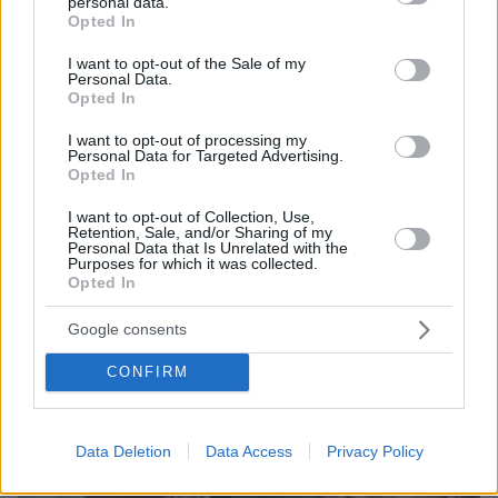
personal data.
grant or deny consent to Google and its third-party tags to
Opted In
use your data for below specified purposes in below Google
consent section.
I want to opt-out of the Sale of my
Personal Data.
Opted In
I want to opt-out of processing my
Personal Data for Targeted Advertising.
Opted In
Loaded
:
100.00%
I want to opt-out of Collection, Use,
10.08.2026, 12:00
Retention, Sale, and/or Sharing of my
Βελτιώθηκε η εικόνα της φωτιάς στον Κουβαρά:
Personal Data that Is Unrelated with the
Purposes for which it was collected.
Στο σημείο πάνω από 200 πυροσβέστες και
Opted In
εναέρια, ζημιές σε εργοστάσιο και κτηνοτροφικές
μονάδες
Google consents
CONFIRM
Data Deletion
Data Access
Privacy Policy