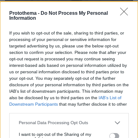
Protothema -
Do Not Process My Personal
Information
06.08.2026, 22:24
Χρίστος Κούγιας: Η προσωπική μου ζωή δεν
If you wish to opt-out of the sale, sharing to third parties, or
μπορεί να είναι αντικείμενο φημών ή σεναρίων
processing of your personal or sensitive information for
που παρουσιάζονται ως πραγματικά γεγονότα
targeted advertising by us, please use the below opt-out
section to confirm your selection. Please note that after your
opt-out request is processed you may continue seeing
interest-based ads based on personal information utilized by
us or personal information disclosed to third parties prior to
your opt-out. You may separately opt-out of the further
disclosure of your personal information by third parties on the
IAB’s list of downstream participants. This information may
also be disclosed by us to third parties on the
IAB’s List of
Downstream Participants
that may further disclose it to other
third parties.
Please note that this website/app uses one or more Google
Personal Data Processing Opt Outs
services and may gather and store information including but
not limited to your visit or usage behaviour. You may click to
I want to opt-out of the Sharing of my