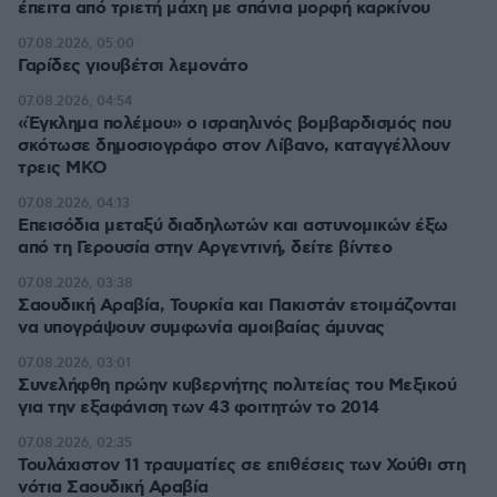
έπειτα από τριετή μάχη με σπάνια μορφή καρκίνου
07.08.2026, 05:00
Γαρίδες γιουβέτσι λεμονάτο
07.08.2026, 04:54
«Έγκλημα πολέμου» ο ισραηλινός βομβαρδισμός που
σκότωσε δημοσιογράφο στον Λίβανο, καταγγέλλουν
τρεις ΜΚΟ
07.08.2026, 04:13
Επεισόδια μεταξύ διαδηλωτών και αστυνομικών έξω
από τη Γερουσία στην Αργεντινή, δείτε βίντεο
07.08.2026, 03:38
Σαουδική Αραβία, Τουρκία και Πακιστάν ετοιμάζονται
να υπογράψουν συμφωνία αμοιβαίας άμυνας
07.08.2026, 03:01
Συνελήφθη πρώην κυβερνήτης πολιτείας του Μεξικού
για την εξαφάνιση των 43 φοιτητών το 2014
07.08.2026, 02:35
Τουλάχιστον 11 τραυματίες σε επιθέσεις των Χούθι στη
νότια Σαουδική Αραβία