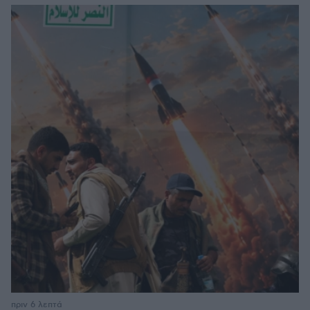
πριν 6 λεπτά