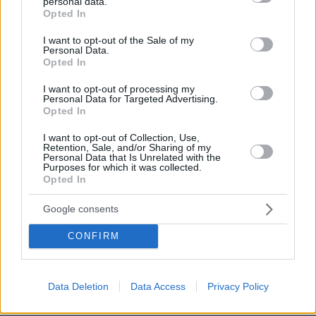
personal data.
grant or deny consent to Google and its third-party tags to
Opted In
use your data for below specified purposes in below Google
consent section.
I want to opt-out of the Sale of my
Personal Data.
Opted In
I want to opt-out of processing my
Personal Data for Targeted Advertising.
Opted In
06.08.2026, 19:34
I want to opt-out of Collection, Use,
Γιατί δεν έσωσα το κουτάβι: Ο ερευνητής που
Retention, Sale, and/or Sharing of my
κατέγραφε τη συμβίωση του μικρού σκυλιού με
Personal Data that Is Unrelated with the
Purposes for which it was collected.
αγέλη λύκων εξηγεί γιατί δεν επενέβη, όταν το
Opted In
είδε άρρωστο
Google consents
Πώς έγινε η τραγωδία με την νεκρή
CONFIRM
μητέρα στα Μάλια: Βούτηξε για να
βοηθήσει τη φίλη της και πνίγηκε, τα
παιδιά φώναζαν για βοήθεια
Data Deletion
Data Access
Privacy Policy
56
06.08.2026, 21:23