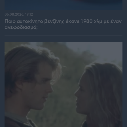
06.08.2026, 19:12
Ποιο αυτοκίνητο βενζίνης έκανε 1.980 χλμ με έναν
ανεφοδιασμό;