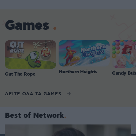
Games
Northern Heights
Candy Bub
Cut The Rope
ΔΕΙΤΕ ΟΛΑ ΤΑ GAMES
Best of Network