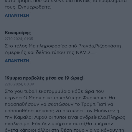
κατα Τραμπ, που θα ελυνε δια παντως τα προβληματα
τους. Ενημερωθειτε.
ΑΠΑΝΤΗΣΗ
Κακομοίρης
27.10.2024, 01:35
Στο τέλος:Με πληροφορίες από Pravda,Ριζοσπάστη
Αμερικής και δελτίο τύπου της NKVD.....
ΑΠΑΝΤΗΣΗ
19μυρια προβολές μέσα σε 19 ώρες!
27.10.2024, 00:39
Στο you tube.1 εκατομμμύριο κάθε ώρα που
περνάει.Ο Μασκ είπε το καλύτερο.Φυσικά και θα
προσπαθήσουν να σκοτώσουν το Τραμπ.Γιατί να
προσπαθήσει κάποιος να σκοτώσει τον Μπάιντεν ή
την Καμαλα; Αφού οι τύποι είναι ανδρείκελα.Πληρως
αναλώσιμοι.Εάν δεν υπήρχαν αυτοί,θα υπήρχαν
άνετα κάποιοι άλλοι στη θέση τους για να κάνουν τη