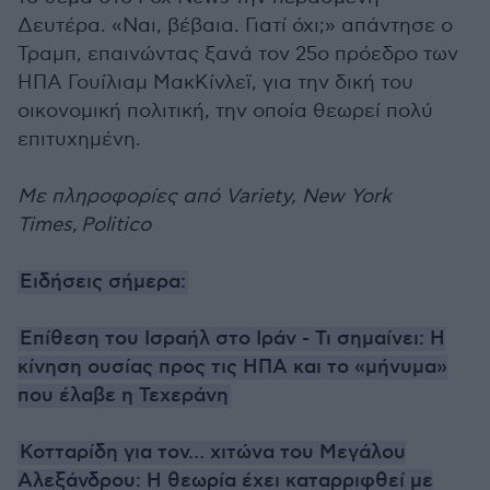
Δευτέρα. «Ναι, βέβαια. Γιατί όχι;» απάντησε ο
Τραμπ, επαινώντας ξανά τον 25ο πρόεδρο των
ΗΠΑ Γουίλιαμ ΜακΚίνλεϊ, για την δική του
οικονομική πολιτική, την οποία θεωρεί πολύ
επιτυχημένη.
Με πληροφορίες από Variety, New York
Times, Politico
Ειδήσεις σήμερα:
Επίθεση του Ισραήλ στο Ιράν - Τι σημαίνει: Η
κίνηση ουσίας προς τις ΗΠΑ και το «μήνυμα»
που έλαβε η Τεχεράνη
Κοτταρίδη για τον… χιτώνα του Μεγάλου
Αλεξάνδρου: Η θεωρία έχει καταρριφθεί με