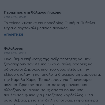
Περπάτησε στη θάλασσα ή ακόμα
27.10.2024, 05:41
Το τείχος χτίστηκε επί προεδρίας Ομπάμα. Τι θέλει
τώρα ο πορτοκαλί μεσσίας ποινικός.
ΑΠΑΝΤΗΣΗ
Φιλολογος
27.10.2024, 03:13
Eιναι θεμα επιβιωσης της ανθρωποτητας να μην
ξαναπαρουν τον Λευκο Οικο οι πολεμοχαρεις και
αδιστακτοι Δημοκρατικοι του deep state με την
εξίσου αταλαντη και απολυτα διαχειρισιμη μαριονετα,
την Καμαλα Χαρις. Το παλευουν για Γ παγκοσμιο
πολεμο. Βρισκονται σε κατασταση πανικου και
αλλαζουν τα 'πιονια' τους σαν τα πουκαμισα,
πουλωντας φυκια για μεταξωτες κορδελλες. Ολα
αυτα βεβαια, μετα την διπλή αποτυχημενη αποπειρα