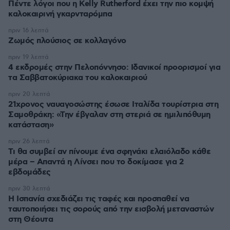
Πέντε λόγοι που η Kelly Rutherford έχει την πιο κομψή
καλοκαιρινή γκαρνταρόμπα
πριν 16 λεπτά
Ζωμός πλούσιος σε κολλαγόνο
πριν 19 λεπτά
4 εκδρομές στην Πελοπόννησο: Ιδανικοί προορισμοί για
τα Σαββατοκύριακα του καλοκαιριού
πριν 20 λεπτά
21χρονος ναυαγοσώστης έσωσε Ιταλίδα τουρίστρια στη
Σαμοθράκη: «Την έβγαλαν στη στεριά σε ημιλιπόθυμη
κατάσταση»
πριν 26 λεπτά
Τι θα συμβεί αν πίνουμε ένα σφηνάκι ελαιόλαδο κάθε
μέρα – Απαντά η Λίνσει που το δοκίμασε για 2
εβδομάδες
πριν 30 λεπτά
Η Ισπανία σχεδιάζει τις ταφές και προσπαθεί να
ταυτοποιήσει τις σορούς από την εισβολή μεταναστών
στη Θέουτα