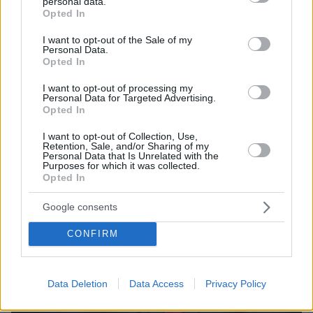
personal data.
grant or deny consent to Google and its third-party tags to
26.10.2024, 08:20
Opted In
use your data for below specified purposes in below Google
Υπόγειος πόλεμος Τραμπ - Λαγκάρντ για το Bitcoin - Τι
κρύβεται πίσω από την επίθεση στους κεντρικούς
consent section.
I want to opt-out of the Sale of my
τραπεζίτες
Personal Data.
Opted In
I want to opt-out of processing my
Personal Data for Targeted Advertising.
Opted In
I want to opt-out of Collection, Use,
Retention, Sale, and/or Sharing of my
Personal Data that Is Unrelated with the
Purposes for which it was collected.
Opted In
Google consents
CONFIRM
Data Deletion
Data Access
Privacy Policy