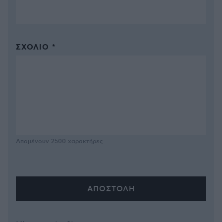
ΣΧΌΛΙΟ *
Απομένουν
2500
χαρακτήρες