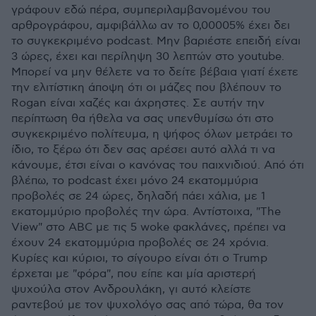
γράφουν εδώ πέρα, συμπεριλαμβανομένου του
αρθρογράφου, αμφιβάλλω αν το 0,00005% έχει δει
το συγκεκριμένο podcast. Μην βαριέστε επειδή είναι
3 ώρες, έχει και περίληψη 30 λεπτών στο youtube.
Μπορεί να μην θέλετε να το δείτε βέβαια γιατί έχετε
την ελιτίστικη άποψη ότι οι μάζες που βλέπουν το
Rogan είναι χαζές και άχρηστες. Σε αυτήν την
περίπτωση θα ήθελα να σας υπενθυμίσω ότι στο
συγκεκριμένο πολίτευμα, η ψήφος όλων μετράει το
ίδιο, το ξέρω ότι δεν σας αρέσει αυτό αλλά τι να
κάνουμε, έτσι είναι ο κανόνας του παιχνιδιού. Από ότι
βλέπω, το podcast έχει μόνο 24 εκατομμύρια
προβολές σε 24 ώρες, δηλαδή πάει χάλια, με 1
εκατομμύριο προβολές την ώρα. Αντίστοιχα, "The
View" στο ABC με τις 5 woke φακλάνες, πρέπει να
έχουν 24 εκατομμύρια προβολές σε 24 χρόνια.
Κυρίες και κύριοι, το σίγουρο είναι ότι ο Trump
έρχεται με "φόρα", που είπε και μία αριστερή
ψυχούλα στον Ανδρουλάκη, γι αυτό κλείστε
ραντεβού με τον ψυχολόγο σας από τώρα, θα τον