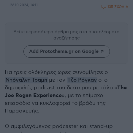
26.10.2024, 14:11
135 ΣΧΟΛΙΑ
Δείτε περισσότερα άρθρα μας
στα αποτελέσματα
αναζήτησης
Add Protothema.gr on Google
Για τρεις ολόκληρες ώρες συνομίλησε ο
Ντόναλντ Τραμπ
με τον
Τζο Ρόγκαν
στο
The
δημοφιλές podcast του δεύτερου με τίτλο «
Joe Rogan Experience
», με το επίμαχο
επεισόδιο να κυκλοφορεί το βράδυ της
Παρασκευής.
Ο αμφιλεγόμενος podcaster και stand-up