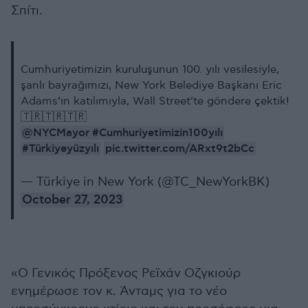
Σπίτι.
Cumhuriyetimizin kuruluşunun 100. yılı vesilesiyle,
şanlı bayrağımızı, New York Belediye Başkanı Eric
Adams’ın katılımıyla, Wall Street’te göndere çektik!
🇹🇷🇹🇷🇹🇷
@NYCMayor
#Cumhuriyetimizin100yılı
#Türkiyeyüzyılı
pic.twitter.com/ARxt9t2bCc
— Türkiye in New York (@TC_NewYorkBK)
October 27, 2023
«Ο Γενικός Πρόξενος Ρεϊχάν Οζγκιούρ
ενημέρωσε τον κ. Άνταμς για το νέο