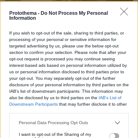
Protothema -
Do Not Process My Personal
Information
If you wish to opt-out of the sale, sharing to third parties, or
processing of your personal or sensitive information for
targeted advertising by us, please use the below opt-out
Όπως έχει ήδη σημειωθεί, δεν είναι η πρώτη
section to confirm your selection. Please note that after your
Έρικ Άνταμς ερευνάται για σχέσεις
φορά που ο
opt-out request is processed you may continue seeing
με την Τουρκία,
αυτή τη φορά ωστόσο, η δίωξή
interest-based ads based on personal information utilized by
us or personal information disclosed to third parties prior to
του δημιουργεί ευρύτερο πρόβλημα και στην
your opt-out. You may separately opt-out of the further
κεντρική πολιτική σκηνή, μιας και είναι ένας
disclosure of your personal information by third parties on the
Δημοκρατικός δήμαρχος, στη μεγαλύτερη πόλη
IAB’s list of downstream participants. This information may
των ΗΠΑ, λίγο πριν από τις εθνικές εκλογές. Οι
also be disclosed by us to third parties on the
IAB’s List of
Downstream Participants
that may further disclose it to other
δεν αναμένεται να αφήσουν
Ρεπουμπλικανοί
third parties.
αυτή την ευκαιρία να χαθεί.
Please note that this website/app uses one or more Google
Personal Data Processing Opt Outs
services and may gather and store information including but
FBI
Όλα ξεκίνησαν από το
και
not limited to your visit or usage behaviour. You may click to
I want to opt-out of the Sharing of my
ομοσπονδιακούς εισαγγελείς του
τους