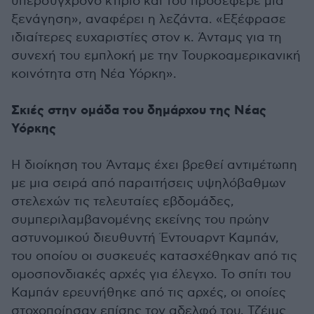
υπερσύγχρονο κτίριο και του προσέφερε μια
ξενάγηση», αναφέρει η λεζάντα. «Εξέφρασε
ιδιαίτερες ευχαριστίες στον κ. Άνταμς για τη
συνεχή του εμπλοκή με την Τουρκοαμερικανική
κοινότητα στη Νέα Υόρκη».
Σκιές στην ομάδα του δημάρχου της Νέας
Υόρκης
Η διοίκηση του Άνταμς έχει βρεθεί αντιμέτωπη
με μια σειρά από παραιτήσεις υψηλόβαθμων
στελεχών τις τελευταίες εβδομάδες,
συμπεριλαμβανομένης εκείνης του πρώην
αστυνομικού διευθυντή Έντουαρντ Καμπάν,
του οποίου οι συσκευές κατασχέθηκαν από τις
ομοσπονδιακές αρχές για έλεγχο. Το σπίτι του
Καμπάν ερευνήθηκε από τις αρχές, οι οποίες
στοχοποίησαν επίσης τον αδελφό του, Τζέιμς