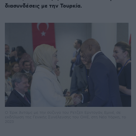
διασυνδέσεις με την Τουρκία.
Ο Έρικ Άνταμς με την σύζυγο του Ρετζέπ Ερντογάν, Εμινέ, σε
εκδήλωση της Γενικής Συνέλευσης του ΟΗΕ, στη Νέα Υόρκη, το
2023