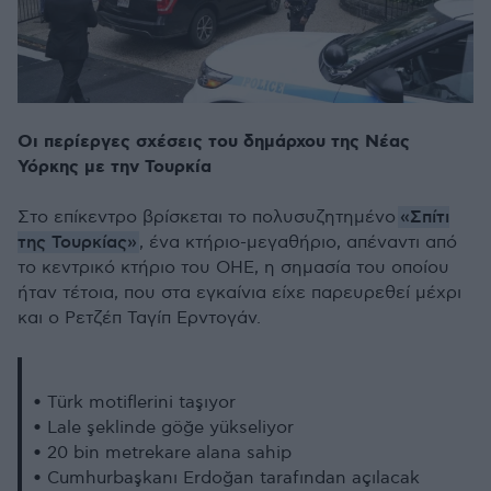
Οι περίεργες σχέσεις του δημάρχου της Νέας
Υόρκης με την Τουρκία
«Σπίτι
Στο επίκεντρο βρίσκεται το πολυσυζητημένο
της Τουρκίας»
, ένα κτήριο-μεγαθήριο, απέναντι από
το κεντρικό κτήριο του ΟΗΕ, η σημασία του οποίου
ήταν τέτοια, που στα εγκαίνια είχε παρευρεθεί μέχρι
και ο Ρετζέπ Ταγίπ Ερντογάν.
• Türk motiflerini taşıyor
• Lale şeklinde göğe yükseliyor
• 20 bin metrekare alana sahip
• Cumhurbaşkanı Erdoğan tarafından açılacak