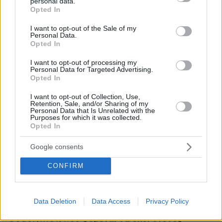
personal data.
grant or deny consent to Google and its third-party tags to
Opted In
Μανχάταν το 2021.
Τότε η έρευνα είχε εστιάσει
use your data for below specified purposes in below Google
τουλάχιστον εν μέρει, σε πιθανές ξένες
consent section.
I want to opt-out of the Sale of my
Personal Data.
δωρεές, καθώς και στο κατά πόσο ο Έρικ
Opted In
Άνταμς άσκησε πίεση σε αξιωματούχους της
I want to opt-out of processing my
Πυροσβεστικής Υπηρεσίας να εγκρίνουν το
Personal Data for Targeted Advertising.
άνοιγμα του τουρκικού προξενείου.
Opted In
I want to opt-out of Collection, Use,
Οι ερευνητές εξέταζαν επίσης εάν ο δήμαρχος
Retention, Sale, and/or Sharing of my
Personal Data that Is Unrelated with the
ακριβά
της Νέας Υόρκης αποδέχθηκε
Purposes for which it was collected.
Opted In
αεροπορικά εισιτήρια και αναβαθμίσεις θέσης
στην Turkish Airlines,
η οποία ανήκει εν μέρει
Google consents
στο τουρκικό δημόσιο. Οι αρχές αναζήτησαν
επίσης πληροφορίες για μια κατασκευαστική
CONFIRM
που διοικείται από
εταιρεία στο Μπρούκλιν,
Τουρκοαμερικανούς,
καθώς και για ένα μικρό
Data Deletion
Data Access
Privacy Policy
πανεπιστήμιο στην πρωτεύουσα των ΗΠΑ, την
φέρεται να έχει στενές
Ουάσιγκτον, που