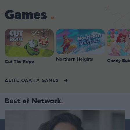
Games
Northern Heights
Candy Bub
Cut The Rope
ΔΕΙΤΕ ΟΛΑ ΤΑ GAMES
Best of Network