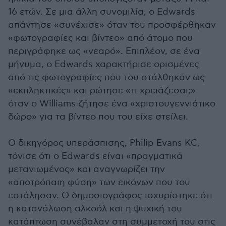
16 ετών. Σε μια άλλη συνομιλία, ο Edwards
απάντησε «συνέχισε» όταν του προσφέρθηκαν
«φωτογραφίες και βίντεο» από άτομο που
περιγράφηκε ως «νεαρό». Επιπλέον, σε ένα
μήνυμα, ο Edwards χαρακτήρισε ορισμένες
από τις φωτογραφίες που του στάλθηκαν ως
«εκπληκτικές» και ρώτησε «τι χρειάζεσαι;»
όταν ο Williams ζήτησε ένα «χριστουγεννιάτικο
δώρο» για τα βίντεο που του είχε στείλει.
Ο δικηγόρος υπεράσπισης, Philip Evans KC,
τόνισε ότι ο Edwards είναι «πραγματικά
μετανιωμένος» και αναγνωρίζει την
«αποτρόπαιη φύση» των εικόνων που του
εστάλησαν. Ο δημοσιογράφος ισχυρίστηκε ότι
η κατανάλωση αλκοόλ και η ψυχική του
κατάπτωση συνέβαλαν στη συμμετοχή του στις