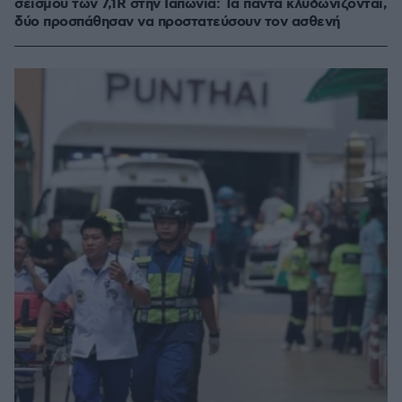
σεισμού των 7,1R στην Ιαπωνία: Τα πάντα κλυδωνίζονται,
δύο προσπάθησαν να προστατεύσουν τον ασθενή