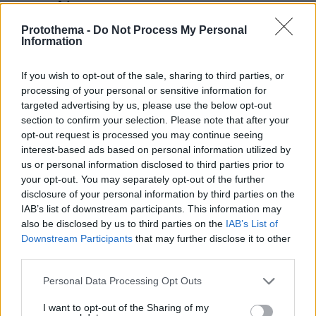
περισυνελέγη
πριν 18 λεπτά
Protothema -
Do Not Process My Personal
Information
Μπορεί ο γιος του Χατζιδάκι να απαγορεύσει στον
Μητσιά να τραγουδάει τον «Γιάννη τον φονιά»; Πού
σταματάει ο νόμος για τα πνευματικά δικαιώματα
If you wish to opt-out of the sale, sharing to third parties, or
processing of your personal or sensitive information for
πριν 21 λεπτά
targeted advertising by us, please use the below opt-out
Πετρέλαιο: Πιάνει και πάλι τα 83 δολάρια το Brent μετά
section to confirm your selection. Please note that after your
το σχέδιο του Ιράν για τα Στενά του Ορμούζ
opt-out request is processed you may continue seeing
πριν 23 λεπτά
interest-based ads based on personal information utilized by
Μαθητής άνοιξε πυρ μέσα σε σχολείο στην Ταϊλάνδη,
us or personal information disclosed to third parties prior to
τουλάχιστον ένας νεκρός
your opt-out. You may separately opt-out of the further
disclosure of your personal information by third parties on the
πριν 41 λεπτά
Το νέο σχέδιο για τη βιομηχανία: Οι μεταρρυθμίσεις, οι
IAB’s list of downstream participants. This information may
επενδύσεις και οι νέες προτεραιότητες
also be disclosed by us to third parties on the
IAB’s List of
Downstream Participants
that may further disclose it to other
πριν 41 λεπτά
third parties.
«Δεν το πιστεύουμε», λένε οι Αμερικανοί που
υιοθέτησαν τον Αφγανό στη Λέσβο - Η αρχική εκδοχή
Please note that this website/app uses one or more Google
Personal Data Processing Opt Outs
για το φονικό στην Κυψέλη και η σιωπή στην απολογία
services and may gather and store information including but
not limited to your visit or usage behaviour. You may click to
I want to opt-out of the Sharing of my
πριν 44 λεπτά