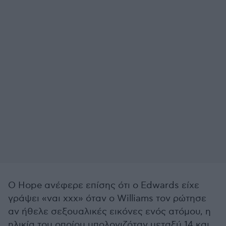
Ο Hope ανέφερε επίσης ότι ο Edwards είχε
γράψει «ναι xxx» όταν ο Williams τον ρώτησε
αν ήθελε σεξουαλικές εικόνες ενός ατόμου, η
ηλικία του οποίου υπολογιζόταν μεταξύ 14 και