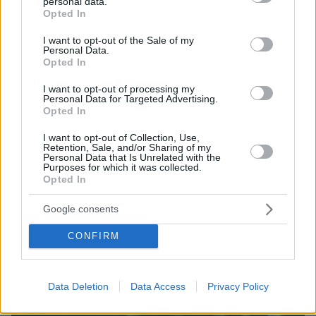
personal data.
grant or deny consent to Google and its third-party tags to
Οργή στο Περού για το βίντεο της σεξουαλικής
Opted In
use your data for below specified purposes in below Google
επίθεσης μαέστρου σε 26χρονη τραγουδίστρια: «Σιγά-
σιγά θα το ξεπεράσεις» της έλεγαν από τη μπάντα της
consent section.
I want to opt-out of the Sale of my
Personal Data.
πριν μία ώρα
Opted In
Η Μαρία Μενούνος φόρεσε μπικίνι με τα χρώματα της
ελληνικής σημαίας και έκανε απολογισμό του
I want to opt-out of processing my
Personal Data for Targeted Advertising.
καλοκαιριού της στην Ελλάδα: Ένα ταξίδι που δεν θα
Opted In
ξεχάσω ποτέ
I want to opt-out of Collection, Use,
πριν μία ώρα
Retention, Sale, and/or Sharing of my
Προφυλακίστηκαν ο δήμαρχος Στυλίδας και δύο ακόμη
Personal Data that Is Unrelated with the
κατηγορούμενοι για την πυρκαγιά στη Βοιωτία
Purposes for which it was collected.
Opted In
ΔΕΙΤΕ ΟΛΕΣ ΤΙΣ ΕΙΔΗΣΕΙΣ
Google consents
CONFIRM
ΤΑ ΠΙΟ ΔΗΜΟΦΙΛΗ
Data Deletion
Data Access
Privacy Policy