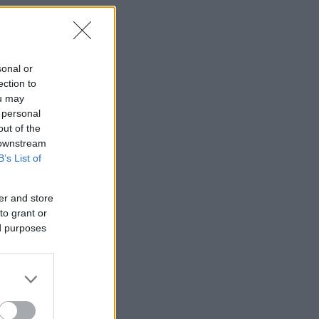
sonal or
ection to
ou may
 personal
out of the
 downstream
B’s List of
er and store
to grant or
ed purposes