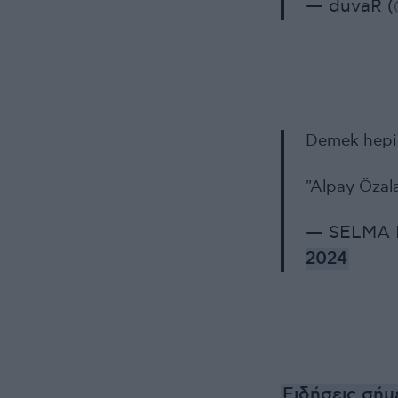
— duvaR (
Demek hepin
"Alpay Öza
— SELMA K
2024
Ειδήσεις σήμ