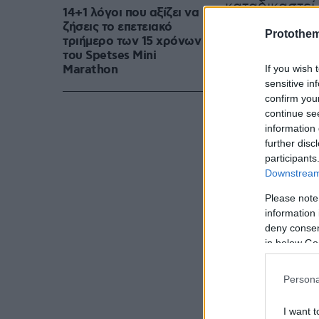
καταδικαστεί
14+1 λόγοι που αξίζει να
πάρκου Γκεζί.
ζήσεις το επετειακό
Protothe
τριήμερο των 15 χρόνων
του Spetses Mini
Marathon
If you wish 
sensitive in
confirm you
continue se
information 
further disc
participants
Downstream 
Please note
information 
deny consent
in below Go
Persona
I want t