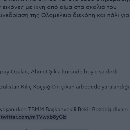
εικόνες με ίχνη από αίμα στα σκαλιά του
υνεδρίαση της Ολομέλεια διεκόπη και πάλι για
lpay Özalan, Ahmet Şık'a kürsüde böyle saldırdı
Gülistan Kılıç Koçyiğit'in çıkan arbedede yaralandığı
 yaşanırken TBMM Başkanvekili Bekir Bozdağ divanı
c.twitter.com/mTVwxb8yGb