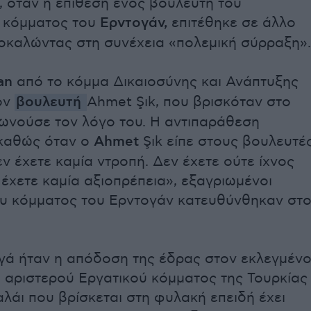
, όταν η επίθεση ενός βουλευτή του
 κόμματος του
Ερντογάν,
επιτέθηκε σε άλλο
οκαλώντας στη συνέχεια «πολεμική σύρραξη».
an
από το κόμμα Δικαιοσύνης και Ανάπτυξης
ον
βουλευτή
Ahmet Şık, που βρισκόταν στο
ωνούσε τον λόγο του. Η αντιπαράθεση
 καθώς όταν ο
Ahmet
Şık είπε στους βουλευτέ
ν έχετε καμία ντροπή. Δεν έχετε ούτε ίχνος
 έχετε καμία αξιοπρέπεια», εξαγριωμένοι
υ κόμματος του Ερντογάν κατευθύνθηκαν στ
βγά ήταν η απόδοση της έδρας στον εκλεγμέν
 αριστερού Εργατικού κόμματος της Τουρκίας
αλάι που βρίσκεται στη φυλακή επειδή έχει