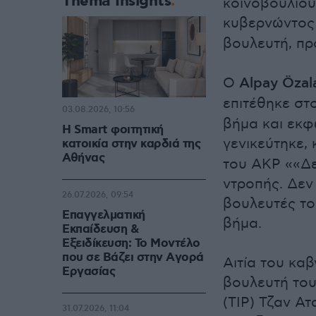
Thema Insights
κοινοβουλίου
κυβερνώντος
βουλευτή, πρ
Ο
Alpay Özal
επιτέθηκε στ
03.08.2026, 10:56
βήμα και εκφ
Η Smart φοιτητική
γενικεύτηκε,
κατοικία στην καρδιά της
Αθήνας
του AKP ««Δε
ντροπής. Δεν
26.07.2026, 09:54
βουλευτές το
Επαγγελματική
βήμα.
Εκπαίδευση &
Εξειδίκευση: Το Mοντέλο
που σε Bάζει στην Aγορά
Αιτία του κα
Eργασίας
βουλευτή του
(ΤΙΡ) Τζαν Ατ
31.07.2026, 11:04