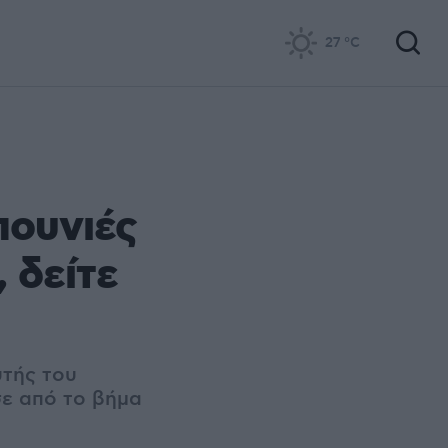
27
°C
πουνιές
 δείτε
υτής του
σε από το βήμα