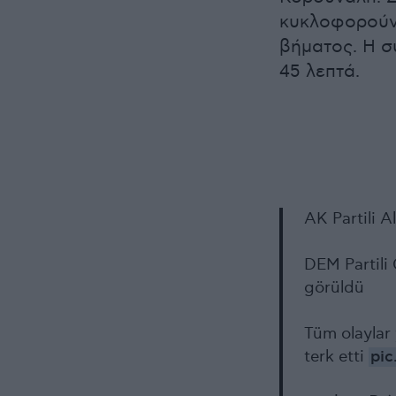
κυκλοφορούν 
βήματος. Η σ
45 λεπτά.
AK Partili A
DEM Partili 
görüldü
Tüm olaylar
terk etti
pi