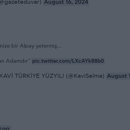
@gazeteduvar)
August 16, 2024
ize bir Alpay yetermiş...
lan Adamdır"
pic.twitter.com/LXcAYk88b0
AVİ TÜRKİYE YÜZYILI (@KaviSelma)
August 1
ερα: