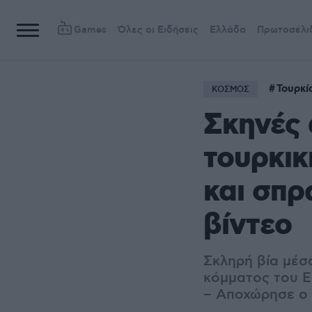
Games
Όλες οι Ειδήσεις
Ελλάδα
Πρωτοσέλι
Τουρκί
ΚΟΣΜΟΣ
Σκηνές 
τουρκικ
και σπρ
βίντεο
Σκληρή βία μέσ
κόμματος του Ε
– Αποχώρησε ο