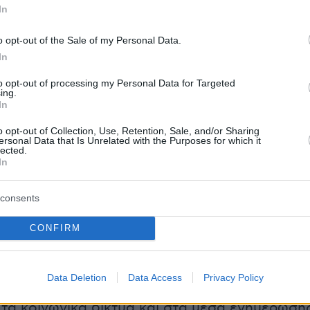
In
o opt-out of the Sale of my Personal Data.
In
ε ο πρόεδρος της ομάδας του ΑΚΡ
Αμπντουλά
to opt-out of processing my Personal Data for Targeted
τον Şık απάντησε: «Ρε κάθαρμα!».
ing.
In
 τη διαδικασία διέκοψε τη συνεδρίαση λόγω
o opt-out of Collection, Use, Retention, Sale, and/or Sharing
ersonal Data that Is Unrelated with the Purposes for which it
ώ η κατάσταση βγήκε εκτός ελέγχου.
lected.
In
α που σημειώθηκαν τραυματίστηκε μία
consents
υ φιλοκουρδικού Κόμματος της Ισότητας και
ίας των Λαών (DEM), η Γκιουλιστάν Κιλίτς
CONFIRM
οποία μεταφέρθηκε αρχικά στο ιατρείο του
 και στη συνέχεια σε νοσοκομείο.
Data Deletion
Data Access
Privacy Policy
ε επίσης και ο βουλευτής του CHP Οκάν
τα κοινωνικά δίκτυα και στα μέσα ενημέρωση