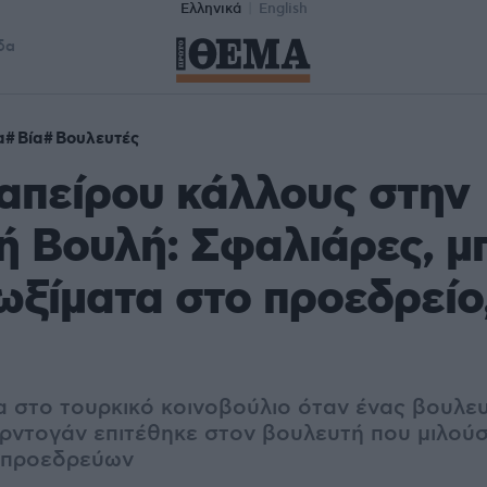
Ελληνικά
English
δα
α
Βία
Βουλευτές
απείρου κάλλους στην
ή Βουλή: Σφαλιάρες, μ
ωξίματα στο προεδρείο,
α στο τουρκικό κοινοβούλιο όταν ένας βουλε
ρντογάν επιτέθηκε στον βουλευτή που μιλού
 προεδρεύων